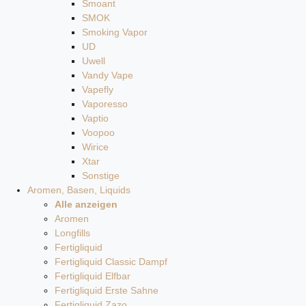
Smoant
SMOK
Smoking Vapor
UD
Uwell
Vandy Vape
Vapefly
Vaporesso
Vaptio
Voopoo
Wirice
Xtar
Sonstige
Aromen, Basen, Liquids
Alle anzeigen
Aromen
Longfills
Fertigliquid
Fertigliquid Classic Dampf
Fertigliquid Elfbar
Fertigliquid Erste Sahne
Fertigliquid Zazo