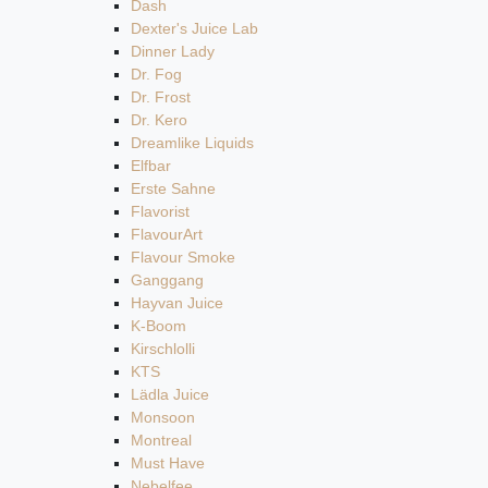
Dash
Dexter's Juice Lab
Dinner Lady
Dr. Fog
Dr. Frost
Dr. Kero
Dreamlike Liquids
Elfbar
Erste Sahne
Flavorist
FlavourArt
Flavour Smoke
Ganggang
Hayvan Juice
K-Boom
Kirschlolli
KTS
Lädla Juice
Monsoon
Montreal
Must Have
Nebelfee