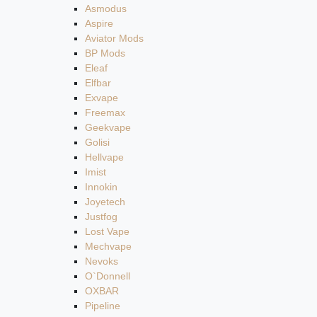
Asmodus
Aspire
Aviator Mods
BP Mods
Eleaf
Elfbar
Exvape
Freemax
Geekvape
Golisi
Hellvape
Imist
Innokin
Joyetech
Justfog
Lost Vape
Mechvape
Nevoks
O`Donnell
OXBAR
Pipeline