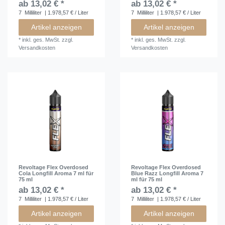
ab 13,02 € *
ab 13,02 € *
7
Milliliter
| 1.978,57 € / Liter
7
Milliliter
| 1.978,57 € / Liter
Artikel anzeigen
Artikel anzeigen
*
inkl. ges. MwSt.
zzgl.
*
inkl. ges. MwSt.
zzgl.
Versandkosten
Versandkosten
Revoltage Flex Overdosed
Revoltage Flex Overdosed
Cola Longfill Aroma 7 ml für
Blue Razz Longfill Aroma 7
75 ml
ml für 75 ml
ab 13,02 € *
ab 13,02 € *
7
Milliliter
| 1.978,57 € / Liter
7
Milliliter
| 1.978,57 € / Liter
Artikel anzeigen
Artikel anzeigen