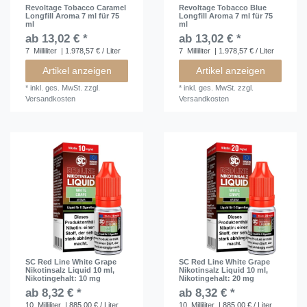
Revoltage Tobacco Caramel
Revoltage Tobacco Blue
Longfill Aroma 7 ml für 75
Longfill Aroma 7 ml für 75
ml
ml
ab 13,02 € *
ab 13,02 € *
7
Milliliter
| 1.978,57 € / Liter
7
Milliliter
| 1.978,57 € / Liter
Artikel anzeigen
Artikel anzeigen
*
inkl. ges. MwSt.
zzgl.
*
inkl. ges. MwSt.
zzgl.
Versandkosten
Versandkosten
SC Red Line White Grape
SC Red Line White Grape
Nikotinsalz Liquid 10 ml
,
Nikotinsalz Liquid 10 ml
,
Nikotingehalt: 10 mg
Nikotingehalt: 20 mg
ab 8,32 € *
ab 8,32 € *
10
Milliliter
| 885,00 € / Liter
10
Milliliter
| 885,00 € / Liter