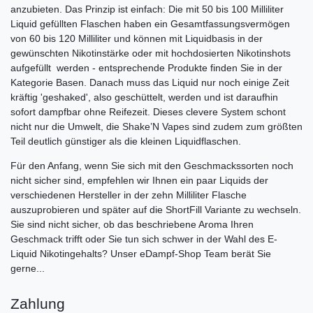
anzubieten. Das Prinzip ist einfach: Die mit 50 bis 100 Milliliter
Liquid gefüllten Flaschen haben ein Gesamtfassungsvermögen
von 60 bis 120 Milliliter und können mit Liquidbasis in der
gewünschten Nikotinstärke oder mit hochdosierten Nikotinshots
aufgefüllt werden - entsprechende Produkte finden Sie in der
Kategorie Basen. Danach muss das Liquid nur noch einige Zeit
kräftig 'geshaked', also geschüttelt, werden und ist daraufhin
sofort dampfbar ohne Reifezeit. Dieses clevere System schont
nicht nur die Umwelt, die Shake’N Vapes sind zudem zum größten
Teil deutlich günstiger als die kleinen Liquidflaschen.
Für den Anfang, wenn Sie sich mit den Geschmackssorten noch
nicht sicher sind, empfehlen wir Ihnen ein paar Liquids der
verschiedenen Hersteller in der zehn Milliliter Flasche
auszuprobieren und später auf die ShortFill Variante zu wechseln.
Sie sind nicht sicher, ob das beschriebene Aroma Ihren
Geschmack trifft oder Sie tun sich schwer in der Wahl des E-
Liquid Nikotingehalts? Unser eDampf-Shop Team berät Sie
gerne...
Zahlung