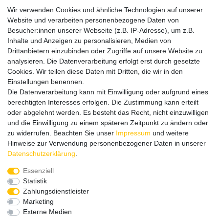
Besuchen Sie auch unseren
SURAO Krisenvorsorge Onlineshop
Wir verwenden Cookies und ähnliche Technologien auf unserer
mit vielen spannenden Artikeln.
Website und verarbeiten personenbezogene Daten von
Besucher:innen unserer Webseite (z.B. IP-Adresse), um z.B.
Bitte entschuldigen Sie, wenn wir telefonisch wegen hoher
Inhalte und Anzeigen zu personalisieren, Medien von
betrieblicher Auslastung nicht erreichbar sein sollten.
Drittanbietern einzubinden oder Zugriffe auf unsere Website zu
Schreiben Sie uns gerne eine E-Mail mit Ihrer Telefonnummer
analysieren. Die Datenverarbeitung erfolgt erst durch gesetzte
und der Bitte um Rückruf.
Cookies. Wir teilen diese Daten mit Dritten, die wir in den
Wir rufen Sie schnellstmöglich zurück.
Einstellungen benennen.
Die Datenverarbeitung kann mit Einwilligung oder aufgrund eines
Wir versenden in die folgenden Länder
berechtigten Interesses erfolgen. Die Zustimmung kann erteilt
oder abgelehnt werden. Es besteht das Recht, nicht einzuwilligen
und die Einwilligung zu einem späteren Zeitpunkt zu ändern oder
Versandkostenfrei (DE) ab 69 €
zu widerrufen. Beachten Sie unser
Impressum
und weitere
Hinweise zur Verwendung personenbezogener Daten in unserer
Daten­schutz­erklärung
.
Essenziell
Statistik
Zahlungsdienstleister
Marketing
Externe Medien