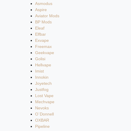
Asmodus
Aspire
Aviator Mods
BP Mods
Eleaf
Elfbar
Exvape
Freemax
Geekvape
Golisi
Hellvape
Imist
Innokin
Joyetech
Justfog
Lost Vape
Mechvape
Nevoks
O`Donnell
OXBAR
Pipeline