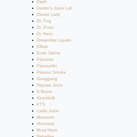
Dash
Dexter's Juice Lab
Dinner Lady
Dr. Fog
Dr. Frost
Dr. Kero
Dreamlike Liquids
Elfbar
Erste Sahne
Flavorist
FlavourArt
Flavour Smoke
Ganggang
Hayvan Juice
K-Boom
Kirschlolli
KTS
Lädla Juice
Monsoon
Montreal
Must Have
Nebelfee