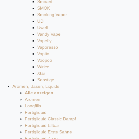
Smoant
SMOK
Smoking Vapor
UD
Uwell
Vandy Vape
Vapefly
Vaporesso
Vaptio
Voopoo
Wirice
Xtar
Sonstige
Aromen, Basen, Liquids
Alle anzeigen
Aromen
Longfills
Fertigliquid
Fertigliquid Classic Dampf
Fertigliquid Elfbar
Fertigliquid Erste Sahne
Fertigliquid Zazo