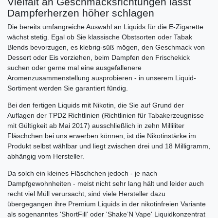
Vielfalt an Geschmacksrichtungen lässt
Dampferherzen höher schlagen
Die bereits umfangreiche Auswahl an Liquids für die E-Zigarette
wächst stetig. Egal ob Sie klassische Obstsorten oder Tabak
Blends bevorzugen, es klebrig-süß mögen, den Geschmack von
Dessert oder Eis vorziehen, beim Dampfen den Frischekick
suchen oder gerne mal eine ausgefallenere
Aromenzusammenstellung ausprobieren - in unserem Liquid-
Sortiment werden Sie garantiert fündig.
Bei den fertigen Liquids mit Nikotin, die Sie auf Grund der
Auflagen der TPD2 Richtlinien (Richtlinien für Tabakerzeugnisse
mit Gültigkeit ab Mai 2017) ausschließlich in zehn Milliliter
Fläschchen bei uns erwerben können, ist die Nikotinstärke im
Produkt selbst wählbar und liegt zwischen drei und 18 Milligramm,
abhängig vom Hersteller.
Da solch ein kleines Fläschchen jedoch - je nach
Dampfgewohnheiten - meist nicht sehr lang hält und leider auch
recht viel Müll verursacht, sind viele Hersteller dazu
übergegangen ihre Premium Liquids in der nikotinfreien Variante
als sogenanntes 'ShortFill' oder 'Shake’N Vape' Liquidkonzentrat