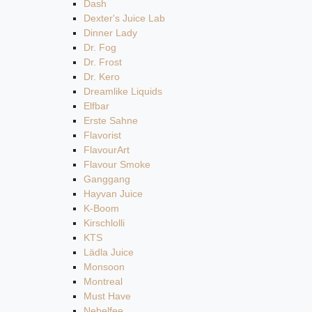
Dash
Dexter's Juice Lab
Dinner Lady
Dr. Fog
Dr. Frost
Dr. Kero
Dreamlike Liquids
Elfbar
Erste Sahne
Flavorist
FlavourArt
Flavour Smoke
Ganggang
Hayvan Juice
K-Boom
Kirschlolli
KTS
Lädla Juice
Monsoon
Montreal
Must Have
Nebelfee