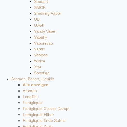
Smoant
SMOK
Smoking Vapor
UD
Uwell
Vandy Vape
Vapefly
Vaporesso
Vaptio
Voopoo
Wirice
Xtar
Sonstige
Aromen, Basen, Liquids
Alle anzeigen
Aromen
Longfills
Fertigliquid
Fertigliquid Classic Dampf
Fertigliquid Elfbar
Fertigliquid Erste Sahne
Fertigliquid Zazo