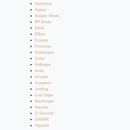
Asmodus
Aspire
Aviator Mods
BP Mods
Eleaf
Elfbar
Exvape
Freemax
Geekvape
Golisi
Hellvape
Imist
Innokin
Joyetech
Justfog
Lost Vape
Mechvape
Nevoks
O`Donnell
OXBAR
Pipeline