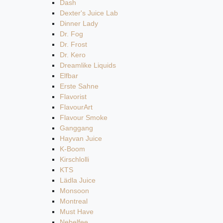
Dash
Dexter's Juice Lab
Dinner Lady
Dr. Fog
Dr. Frost
Dr. Kero
Dreamlike Liquids
Elfbar
Erste Sahne
Flavorist
FlavourArt
Flavour Smoke
Ganggang
Hayvan Juice
K-Boom
Kirschlolli
KTS
Lädla Juice
Monsoon
Montreal
Must Have
Nebelfee