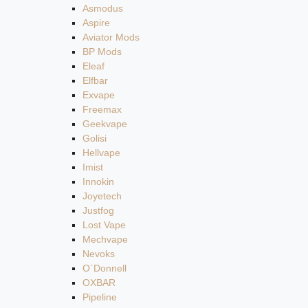
Asmodus
Aspire
Aviator Mods
BP Mods
Eleaf
Elfbar
Exvape
Freemax
Geekvape
Golisi
Hellvape
Imist
Innokin
Joyetech
Justfog
Lost Vape
Mechvape
Nevoks
O`Donnell
OXBAR
Pipeline