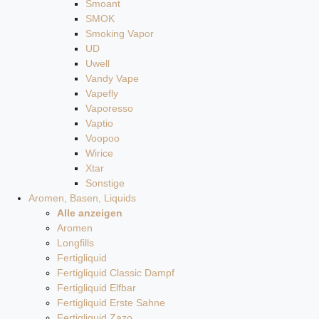
Smoant
SMOK
Smoking Vapor
UD
Uwell
Vandy Vape
Vapefly
Vaporesso
Vaptio
Voopoo
Wirice
Xtar
Sonstige
Aromen, Basen, Liquids
Alle anzeigen
Aromen
Longfills
Fertigliquid
Fertigliquid Classic Dampf
Fertigliquid Elfbar
Fertigliquid Erste Sahne
Fertigliquid Zazo