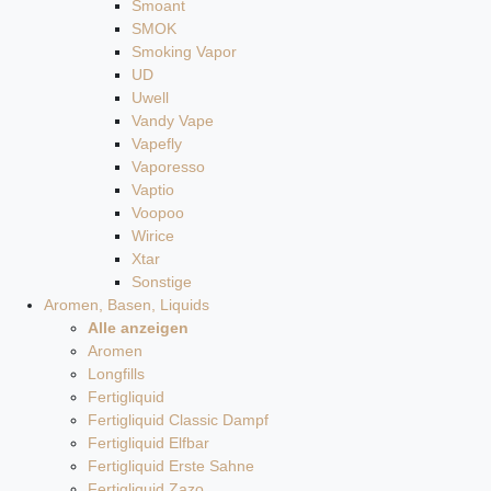
Smoant
SMOK
Smoking Vapor
UD
Uwell
Vandy Vape
Vapefly
Vaporesso
Vaptio
Voopoo
Wirice
Xtar
Sonstige
Aromen, Basen, Liquids
Alle anzeigen
Aromen
Longfills
Fertigliquid
Fertigliquid Classic Dampf
Fertigliquid Elfbar
Fertigliquid Erste Sahne
Fertigliquid Zazo