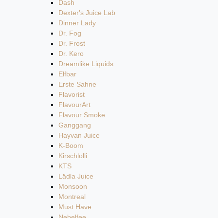
Dash
Dexter's Juice Lab
Dinner Lady
Dr. Fog
Dr. Frost
Dr. Kero
Dreamlike Liquids
Elfbar
Erste Sahne
Flavorist
FlavourArt
Flavour Smoke
Ganggang
Hayvan Juice
K-Boom
Kirschlolli
KTS
Lädla Juice
Monsoon
Montreal
Must Have
Nebelfee