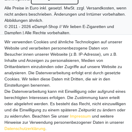
Alle Preise in Euro inkl. gesetzl. MwSt. zzgl.
Versandkosten
, wenn
nicht anders beschrieben. Änderungen und Irrtümer vorbehalten.
Abbildungen ähnlich.
© 2011 - 2026 eDampf-Shop // Wir lieben E-Zigaretten und
Dampfen | Alle Rechte vorbehalten.
Besuchen Sie auch unseren
SURAO Krisenvorsorge Onlineshop
Wir verwenden Cookies und ähnliche Technologien auf unserer
mit vielen spannenden Artikeln.
Website und verarbeiten personenbezogene Daten von
Besucher:innen unserer Webseite (z.B. IP-Adresse), um z.B.
Bitte entschuldigen Sie, wenn wir telefonisch wegen hoher
Inhalte und Anzeigen zu personalisieren, Medien von
betrieblicher Auslastung nicht erreichbar sein sollten.
Drittanbietern einzubinden oder Zugriffe auf unsere Website zu
Schreiben Sie uns gerne eine E-Mail mit Ihrer Telefonnummer
analysieren. Die Datenverarbeitung erfolgt erst durch gesetzte
und der Bitte um Rückruf.
Cookies. Wir teilen diese Daten mit Dritten, die wir in den
Wir rufen Sie schnellstmöglich zurück.
Einstellungen benennen.
Die Datenverarbeitung kann mit Einwilligung oder aufgrund eines
Wir versenden in die folgenden Länder
berechtigten Interesses erfolgen. Die Zustimmung kann erteilt
oder abgelehnt werden. Es besteht das Recht, nicht einzuwilligen
und die Einwilligung zu einem späteren Zeitpunkt zu ändern oder
Versandkostenfrei (DE) ab 69 €
zu widerrufen. Beachten Sie unser
Impressum
und weitere
Hinweise zur Verwendung personenbezogener Daten in unserer
Daten­schutz­erklärung
.