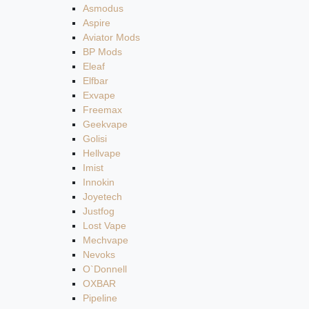
Asmodus
Aspire
Aviator Mods
BP Mods
Eleaf
Elfbar
Exvape
Freemax
Geekvape
Golisi
Hellvape
Imist
Innokin
Joyetech
Justfog
Lost Vape
Mechvape
Nevoks
O`Donnell
OXBAR
Pipeline