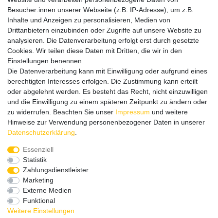
Besucher:innen unserer Webseite (z.B. IP-Adresse), um z.B.
Bitte entschuldigen Sie, wenn wir telefonisch wegen hoher
Inhalte und Anzeigen zu personalisieren, Medien von
betrieblicher Auslastung nicht erreichbar sein sollten.
Drittanbietern einzubinden oder Zugriffe auf unsere Website zu
Schreiben Sie uns gerne eine E-Mail mit Ihrer Telefonnummer
analysieren. Die Datenverarbeitung erfolgt erst durch gesetzte
und der Bitte um Rückruf.
Cookies. Wir teilen diese Daten mit Dritten, die wir in den
Wir rufen Sie schnellstmöglich zurück.
Einstellungen benennen.
Die Datenverarbeitung kann mit Einwilligung oder aufgrund eines
Wir versenden in die folgenden Länder
berechtigten Interesses erfolgen. Die Zustimmung kann erteilt
oder abgelehnt werden. Es besteht das Recht, nicht einzuwilligen
und die Einwilligung zu einem späteren Zeitpunkt zu ändern oder
Versandkostenfrei (DE) ab 69 €
zu widerrufen. Beachten Sie unser
Impressum
und weitere
Hinweise zur Verwendung personenbezogener Daten in unserer
Daten­schutz­erklärung
.
Essenziell
Statistik
Zahlungsdienstleister
Marketing
Externe Medien
Funktional
Weitere Einstellungen