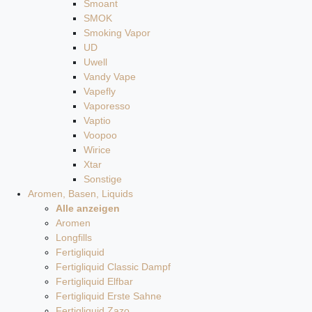
Smoant
SMOK
Smoking Vapor
UD
Uwell
Vandy Vape
Vapefly
Vaporesso
Vaptio
Voopoo
Wirice
Xtar
Sonstige
Aromen, Basen, Liquids
Alle anzeigen
Aromen
Longfills
Fertigliquid
Fertigliquid Classic Dampf
Fertigliquid Elfbar
Fertigliquid Erste Sahne
Fertigliquid Zazo