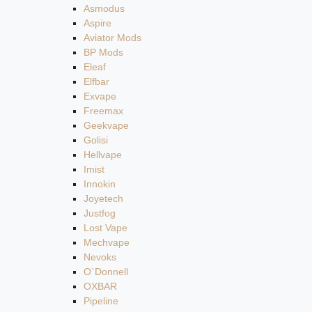
Asmodus
Aspire
Aviator Mods
BP Mods
Eleaf
Elfbar
Exvape
Freemax
Geekvape
Golisi
Hellvape
Imist
Innokin
Joyetech
Justfog
Lost Vape
Mechvape
Nevoks
O`Donnell
OXBAR
Pipeline