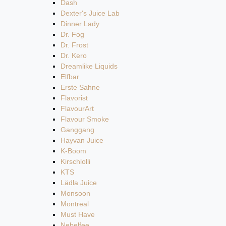
Dash
Dexter's Juice Lab
Dinner Lady
Dr. Fog
Dr. Frost
Dr. Kero
Dreamlike Liquids
Elfbar
Erste Sahne
Flavorist
FlavourArt
Flavour Smoke
Ganggang
Hayvan Juice
K-Boom
Kirschlolli
KTS
Lädla Juice
Monsoon
Montreal
Must Have
Nebelfee