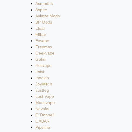
Asmodus
Aspire
Aviator Mods
BP Mods
Eleaf
Elfbar
Exvape
Freemax
Geekvape
Golisi
Hellvape
Imist
Innokin
Joyetech
Justfog
Lost Vape
Mechvape
Nevoks
O`Donnell
OXBAR
Pipeline