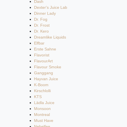
Dash
Dexter's Juice Lab
Dinner Lady
Dr. Fog
Dr. Frost
Dr. Kero
Dreamlike Liquids
Elfbar
Erste Sahne
Flavorist
FlavourArt
Flavour Smoke
Ganggang
Hayvan Juice
K-Boom
Kirschlolli
KTS
Lädla Juice
Monsoon
Montreal
Must Have
Nebelfee