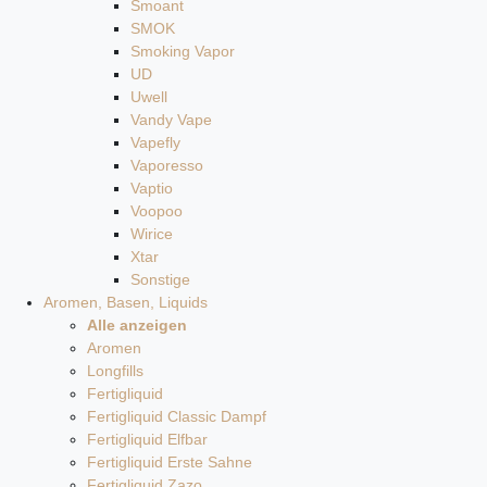
Smoant
SMOK
Smoking Vapor
UD
Uwell
Vandy Vape
Vapefly
Vaporesso
Vaptio
Voopoo
Wirice
Xtar
Sonstige
Aromen, Basen, Liquids
Alle anzeigen
Aromen
Longfills
Fertigliquid
Fertigliquid Classic Dampf
Fertigliquid Elfbar
Fertigliquid Erste Sahne
Fertigliquid Zazo