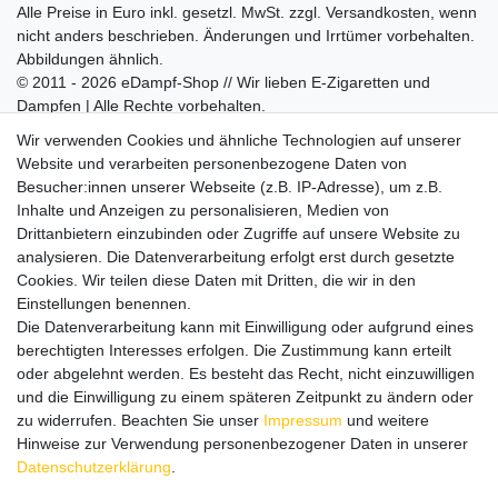
Alle Preise in Euro inkl. gesetzl. MwSt. zzgl.
Versandkosten
, wenn
nicht anders beschrieben. Änderungen und Irrtümer vorbehalten.
Abbildungen ähnlich.
© 2011 - 2026 eDampf-Shop // Wir lieben E-Zigaretten und
Dampfen | Alle Rechte vorbehalten.
Besuchen Sie auch unseren
SURAO Krisenvorsorge Onlineshop
Wir verwenden Cookies und ähnliche Technologien auf unserer
mit vielen spannenden Artikeln.
Website und verarbeiten personenbezogene Daten von
Besucher:innen unserer Webseite (z.B. IP-Adresse), um z.B.
Bitte entschuldigen Sie, wenn wir telefonisch wegen hoher
Inhalte und Anzeigen zu personalisieren, Medien von
betrieblicher Auslastung nicht erreichbar sein sollten.
Drittanbietern einzubinden oder Zugriffe auf unsere Website zu
Schreiben Sie uns gerne eine E-Mail mit Ihrer Telefonnummer
analysieren. Die Datenverarbeitung erfolgt erst durch gesetzte
und der Bitte um Rückruf.
Cookies. Wir teilen diese Daten mit Dritten, die wir in den
Wir rufen Sie schnellstmöglich zurück.
Einstellungen benennen.
Die Datenverarbeitung kann mit Einwilligung oder aufgrund eines
Wir versenden in die folgenden Länder
berechtigten Interesses erfolgen. Die Zustimmung kann erteilt
oder abgelehnt werden. Es besteht das Recht, nicht einzuwilligen
und die Einwilligung zu einem späteren Zeitpunkt zu ändern oder
Versandkostenfrei (DE) ab 69 €
zu widerrufen. Beachten Sie unser
Impressum
und weitere
Hinweise zur Verwendung personenbezogener Daten in unserer
Daten­schutz­erklärung
.