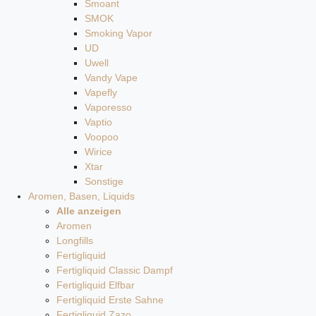
Smoant
SMOK
Smoking Vapor
UD
Uwell
Vandy Vape
Vapefly
Vaporesso
Vaptio
Voopoo
Wirice
Xtar
Sonstige
Aromen, Basen, Liquids
Alle anzeigen
Aromen
Longfills
Fertigliquid
Fertigliquid Classic Dampf
Fertigliquid Elfbar
Fertigliquid Erste Sahne
Fertigliquid Zazo