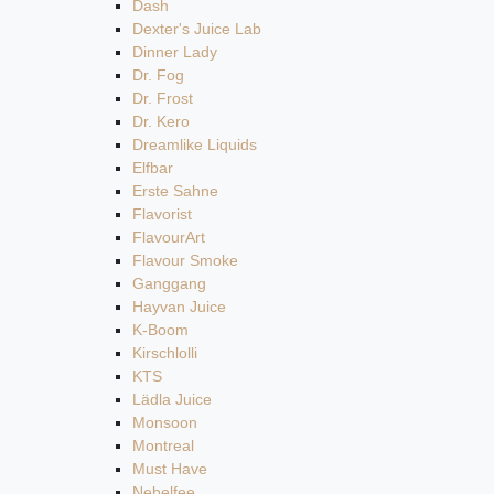
Dash
Dexter's Juice Lab
Dinner Lady
Dr. Fog
Dr. Frost
Dr. Kero
Dreamlike Liquids
Elfbar
Erste Sahne
Flavorist
FlavourArt
Flavour Smoke
Ganggang
Hayvan Juice
K-Boom
Kirschlolli
KTS
Lädla Juice
Monsoon
Montreal
Must Have
Nebelfee