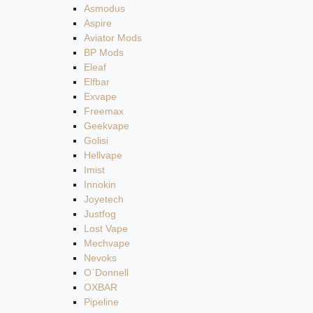
Asmodus
Aspire
Aviator Mods
BP Mods
Eleaf
Elfbar
Exvape
Freemax
Geekvape
Golisi
Hellvape
Imist
Innokin
Joyetech
Justfog
Lost Vape
Mechvape
Nevoks
O`Donnell
OXBAR
Pipeline