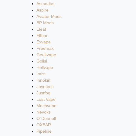
Asmodus
Aspire
Aviator Mods
BP Mods
Eleaf
Elfbar
Exvape
Freemax
Geekvape
Golisi
Hellvape
Imist
Innokin
Joyetech
Justfog
Lost Vape
Mechvape
Nevoks
O`Donnell
OXBAR
Pipeline