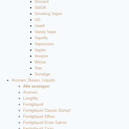
Smoant
SMOK
Smoking Vapor
UD
Uwell
Vandy Vape
Vapefly
Vaporesso
Vaptio
Voopoo
Wirice
Xtar
Sonstige
Aromen, Basen, Liquids
Alle anzeigen
Aromen
Longfills
Fertigliquid
Fertigliquid Classic Dampf
Fertigliquid Elfbar
Fertigliquid Erste Sahne
Fertigliquid Zazo