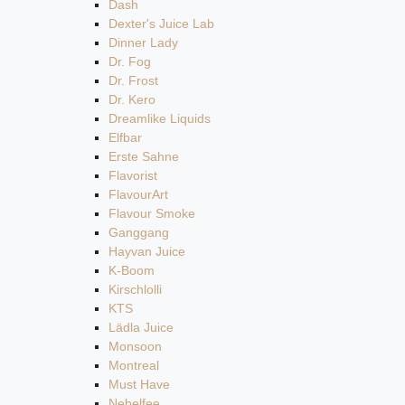
Dash
Dexter's Juice Lab
Dinner Lady
Dr. Fog
Dr. Frost
Dr. Kero
Dreamlike Liquids
Elfbar
Erste Sahne
Flavorist
FlavourArt
Flavour Smoke
Ganggang
Hayvan Juice
K-Boom
Kirschlolli
KTS
Lädla Juice
Monsoon
Montreal
Must Have
Nebelfee