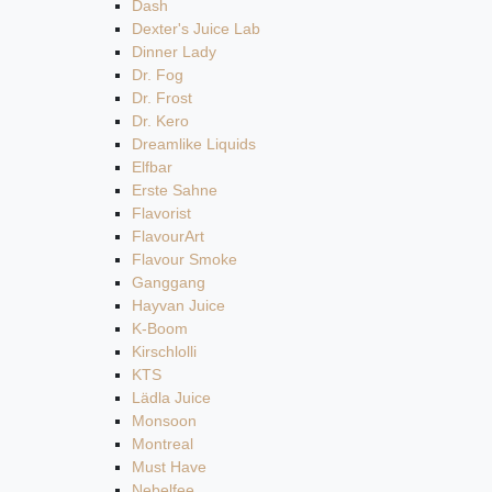
Dash
Dexter's Juice Lab
Dinner Lady
Dr. Fog
Dr. Frost
Dr. Kero
Dreamlike Liquids
Elfbar
Erste Sahne
Flavorist
FlavourArt
Flavour Smoke
Ganggang
Hayvan Juice
K-Boom
Kirschlolli
KTS
Lädla Juice
Monsoon
Montreal
Must Have
Nebelfee