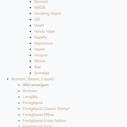
Smoant
SMOK
Smoking Vapor
UD
Uwell
Vandy Vape
Vapefly
Vaporesso
Vaptio
Voopoo
Wirice
Xtar
Sonstige
Aromen, Basen, Liquids
Alle anzeigen
Aromen
Longfills
Fertigliquid
Fertigliquid Classic Dampf
Fertigliquid Elfbar
Fertigliquid Erste Sahne
Fertigliquid Zazo