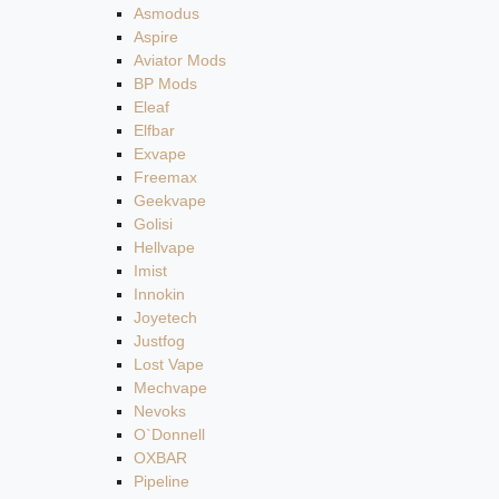
Asmodus
Aspire
Aviator Mods
BP Mods
Eleaf
Elfbar
Exvape
Freemax
Geekvape
Golisi
Hellvape
Imist
Innokin
Joyetech
Justfog
Lost Vape
Mechvape
Nevoks
O`Donnell
OXBAR
Pipeline