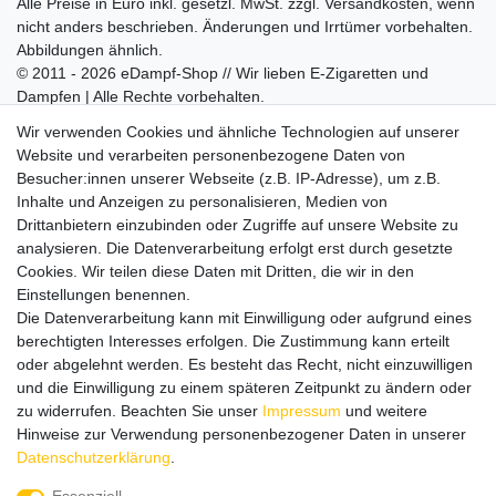
Alle Preise in Euro inkl. gesetzl. MwSt. zzgl.
Versandkosten
, wenn
nicht anders beschrieben. Änderungen und Irrtümer vorbehalten.
Abbildungen ähnlich.
© 2011 - 2026 eDampf-Shop // Wir lieben E-Zigaretten und
Dampfen | Alle Rechte vorbehalten.
Besuchen Sie auch unseren
SURAO Krisenvorsorge Onlineshop
Wir verwenden Cookies und ähnliche Technologien auf unserer
mit vielen spannenden Artikeln.
Website und verarbeiten personenbezogene Daten von
Besucher:innen unserer Webseite (z.B. IP-Adresse), um z.B.
Bitte entschuldigen Sie, wenn wir telefonisch wegen hoher
Inhalte und Anzeigen zu personalisieren, Medien von
betrieblicher Auslastung nicht erreichbar sein sollten.
Drittanbietern einzubinden oder Zugriffe auf unsere Website zu
Schreiben Sie uns gerne eine E-Mail mit Ihrer Telefonnummer
analysieren. Die Datenverarbeitung erfolgt erst durch gesetzte
und der Bitte um Rückruf.
Cookies. Wir teilen diese Daten mit Dritten, die wir in den
Wir rufen Sie schnellstmöglich zurück.
Einstellungen benennen.
Die Datenverarbeitung kann mit Einwilligung oder aufgrund eines
Wir versenden in die folgenden Länder
berechtigten Interesses erfolgen. Die Zustimmung kann erteilt
oder abgelehnt werden. Es besteht das Recht, nicht einzuwilligen
und die Einwilligung zu einem späteren Zeitpunkt zu ändern oder
Versandkostenfrei (DE) ab 69 €
zu widerrufen. Beachten Sie unser
Impressum
und weitere
Hinweise zur Verwendung personenbezogener Daten in unserer
Daten­schutz­erklärung
.