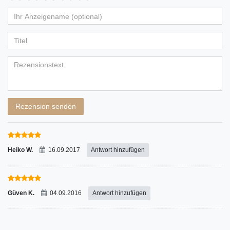
von
von
von
von
von
Ihr
Platzhalter
5
5
5
5
5
Anzeigename
Bewertungssternen
Bewertungssternen
Bewertungssternen
Bewertungssternen
Bewertungssternen
(optional)
Titel
Rezensionstext
Rezension senden
Heiko W.
16.09.2017
Antwort hinzufügen
Güven K.
04.09.2016
Antwort hinzufügen