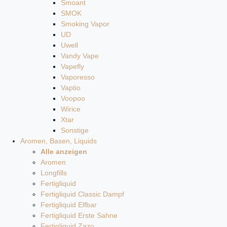
Smoant
SMOK
Smoking Vapor
UD
Uwell
Vandy Vape
Vapefly
Vaporesso
Vaptio
Voopoo
Wirice
Xtar
Sonstige
Aromen, Basen, Liquids
Alle anzeigen
Aromen
Longfills
Fertigliquid
Fertigliquid Classic Dampf
Fertigliquid Elfbar
Fertigliquid Erste Sahne
Fertigliquid Zazo