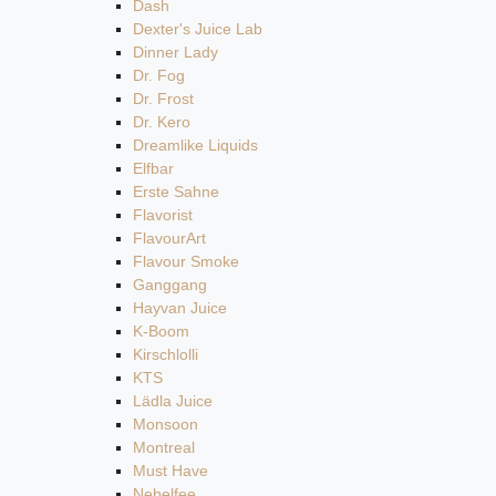
Dash
Dexter's Juice Lab
Dinner Lady
Dr. Fog
Dr. Frost
Dr. Kero
Dreamlike Liquids
Elfbar
Erste Sahne
Flavorist
FlavourArt
Flavour Smoke
Ganggang
Hayvan Juice
K-Boom
Kirschlolli
KTS
Lädla Juice
Monsoon
Montreal
Must Have
Nebelfee