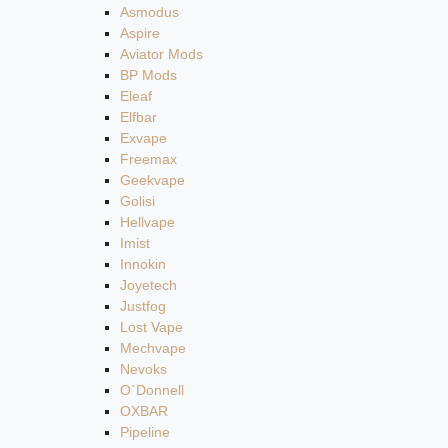
Asmodus
Aspire
Aviator Mods
BP Mods
Eleaf
Elfbar
Exvape
Freemax
Geekvape
Golisi
Hellvape
Imist
Innokin
Joyetech
Justfog
Lost Vape
Mechvape
Nevoks
O`Donnell
OXBAR
Pipeline