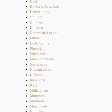
Dash
Dexter's Juice Lab
Dinner Lady
Dr. Fog
Dr. Frost
Dr. Kero
Dreamlike Liquids
Elfbar
Erste Sahne
Flavorist
FlavourArt
Flavour Smoke
Ganggang
Hayvan Juice
K-Boom
Kirschlolli
KTS
Lädla Juice
Monsoon
Montreal
Must Have
Nebelfee