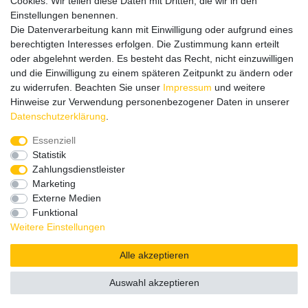
Cookies. Wir teilen diese Daten mit Dritten, die wir in den
Wir rufen Sie schnellstmöglich zurück.
Einstellungen benennen.
Die Datenverarbeitung kann mit Einwilligung oder aufgrund eines
Wir versenden in die folgenden Länder
berechtigten Interesses erfolgen. Die Zustimmung kann erteilt
oder abgelehnt werden. Es besteht das Recht, nicht einzuwilligen
und die Einwilligung zu einem späteren Zeitpunkt zu ändern oder
Versandkostenfrei (DE) ab 69 €
zu widerrufen. Beachten Sie unser
Impressum
und weitere
Hinweise zur Verwendung personenbezogener Daten in unserer
Daten­schutz­erklärung
.
Essenziell
Statistik
Zahlungsdienstleister
Marketing
Externe Medien
Funktional
Weitere Einstellungen
Alle akzeptieren
Auswahl akzeptieren