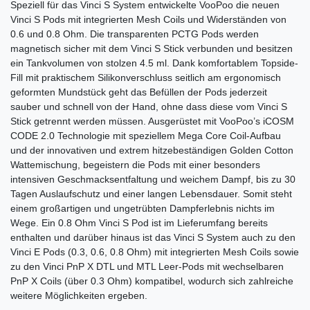
Speziell für das Vinci S System entwickelte VooPoo die neuen
Vinci S Pods mit integrierten Mesh Coils und Widerständen von
0.6 und 0.8 Ohm. Die transparenten PCTG Pods werden
magnetisch sicher mit dem Vinci S Stick verbunden und besitzen
ein Tankvolumen von stolzen 4.5 ml. Dank komfortablem Topside-
Fill mit praktischem Silikonverschluss seitlich am ergonomisch
geformten Mundstück geht das Befüllen der Pods jederzeit
sauber und schnell von der Hand, ohne dass diese vom Vinci S
Stick getrennt werden müssen. Ausgerüstet mit VooPoo’s iCOSM
CODE 2.0 Technologie mit speziellem Mega Core Coil-Aufbau
und der innovativen und extrem hitzebeständigen Golden Cotton
Wattemischung, begeistern die Pods mit einer besonders
intensiven Geschmacksentfaltung und weichem Dampf, bis zu 30
Tagen Auslaufschutz und einer langen Lebensdauer. Somit steht
einem großartigen und ungetrübten Dampferlebnis nichts im
Wege. Ein 0.8 Ohm Vinci S Pod ist im Lieferumfang bereits
enthalten und darüber hinaus ist das Vinci S System auch zu den
Vinci E Pods (0.3, 0.6, 0.8 Ohm) mit integrierten Mesh Coils sowie
zu den Vinci PnP X DTL und MTL Leer-Pods mit wechselbaren
PnP X Coils (über 0.3 Ohm) kompatibel, wodurch sich zahlreiche
weitere Möglichkeiten ergeben.