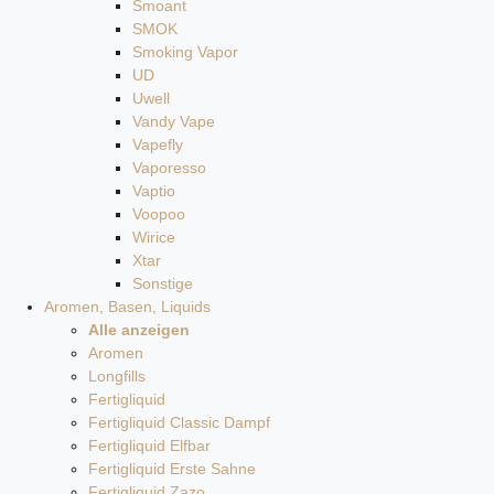
Smoant
SMOK
Smoking Vapor
UD
Uwell
Vandy Vape
Vapefly
Vaporesso
Vaptio
Voopoo
Wirice
Xtar
Sonstige
Aromen, Basen, Liquids
Alle anzeigen
Aromen
Longfills
Fertigliquid
Fertigliquid Classic Dampf
Fertigliquid Elfbar
Fertigliquid Erste Sahne
Fertigliquid Zazo