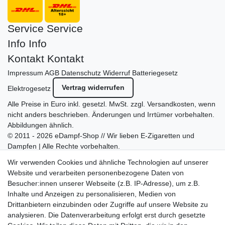
Service
Service
Info
Info
Kontakt
Kontakt
Impressum
AGB
Datenschutz
Widerruf
Batteriegesetz
Vertrag widerrufen
Elektrogesetz
Alle Preise in Euro inkl. gesetzl. MwSt. zzgl.
Versandkosten
, wenn
nicht anders beschrieben. Änderungen und Irrtümer vorbehalten.
Abbildungen ähnlich.
© 2011 - 2026 eDampf-Shop // Wir lieben E-Zigaretten und
Dampfen | Alle Rechte vorbehalten.
Besuchen Sie auch unseren
SURAO Krisenvorsorge Onlineshop
Wir verwenden Cookies und ähnliche Technologien auf unserer
mit vielen spannenden Artikeln.
Website und verarbeiten personenbezogene Daten von
Besucher:innen unserer Webseite (z.B. IP-Adresse), um z.B.
Bitte entschuldigen Sie, wenn wir telefonisch wegen hoher
Inhalte und Anzeigen zu personalisieren, Medien von
betrieblicher Auslastung nicht erreichbar sein sollten.
Drittanbietern einzubinden oder Zugriffe auf unsere Website zu
Schreiben Sie uns gerne eine E-Mail mit Ihrer Telefonnummer
analysieren. Die Datenverarbeitung erfolgt erst durch gesetzte
und der Bitte um Rückruf.