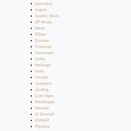
Asmodus
Aspire
Aviator Mods
BP Mods
Eleaf
Elfbar
Exvape
Freemax
Geekvape
Golisi
Hellvape
Imist
Innokin
Joyetech
Justfog
Lost Vape
Mechvape
Nevoks
O`Donnell
OXBAR
Pipeline