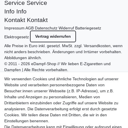
Service
Service
Info
Info
Kontakt
Kontakt
Impressum
AGB
Datenschutz
Widerruf
Batteriegesetz
Vertrag widerrufen
Elektrogesetz
Alle Preise in Euro inkl. gesetzl. MwSt. zzgl.
Versandkosten
, wenn
nicht anders beschrieben. Änderungen und Irrtümer vorbehalten.
Abbildungen ähnlich.
© 2011 - 2026 eDampf-Shop // Wir lieben E-Zigaretten und
Dampfen | Alle Rechte vorbehalten.
Besuchen Sie auch unseren
SURAO Krisenvorsorge Onlineshop
Wir verwenden Cookies und ähnliche Technologien auf unserer
mit vielen spannenden Artikeln.
Website und verarbeiten personenbezogene Daten von
Besucher:innen unserer Webseite (z.B. IP-Adresse), um z.B.
Bitte entschuldigen Sie, wenn wir telefonisch wegen hoher
Inhalte und Anzeigen zu personalisieren, Medien von
betrieblicher Auslastung nicht erreichbar sein sollten.
Drittanbietern einzubinden oder Zugriffe auf unsere Website zu
Schreiben Sie uns gerne eine E-Mail mit Ihrer Telefonnummer
analysieren. Die Datenverarbeitung erfolgt erst durch gesetzte
und der Bitte um Rückruf.
Cookies. Wir teilen diese Daten mit Dritten, die wir in den
Wir rufen Sie schnellstmöglich zurück.
Einstellungen benennen.
Die Datenverarbeitung kann mit Einwilligung oder aufgrund eines