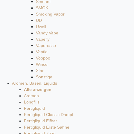
Smoant
SMOK
Smoking Vapor
UD
Uwell
Vandy Vape
Vapefly
Vaporesso
Vaptio
Voopoo
Wirice
Xtar
Sonstige
Aromen, Basen, Liquids
Alle anzeigen
Aromen
Longfills
Fertigliquid
Fertigliquid Classic Dampf
Fertigliquid Elfbar
Fertigliquid Erste Sahne
Fertigliquid Zazo