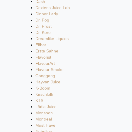
Dash
Dexter's Juice Lab
Dinner Lady
Dr. Fog
Dr. Frost
Dr. Kero
Dreamlike Liquids
Elfbar
Erste Sahne
Flavorist
FlavourArt
Flavour Smoke
Ganggang
Hayvan Juice
K-Boom
Kirschlolli
KTS
Lädla Juice
Monsoon
Montreal
Must Have
Nebelfee