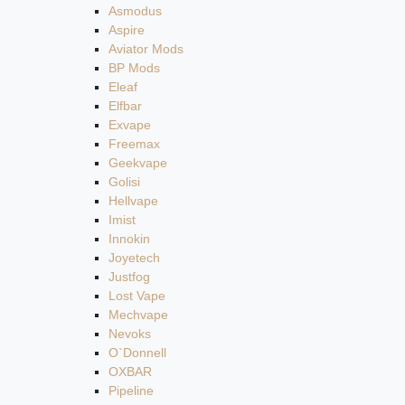
Asmodus
Aspire
Aviator Mods
BP Mods
Eleaf
Elfbar
Exvape
Freemax
Geekvape
Golisi
Hellvape
Imist
Innokin
Joyetech
Justfog
Lost Vape
Mechvape
Nevoks
O`Donnell
OXBAR
Pipeline