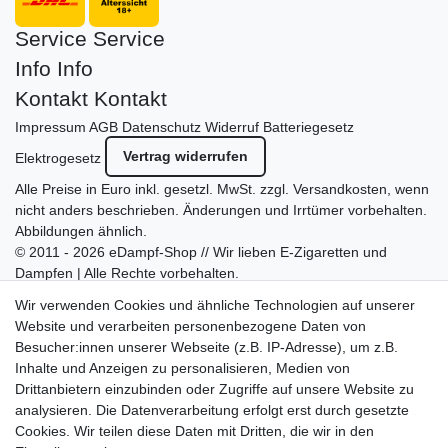
Service
Service
Info
Info
Kontakt
Kontakt
Impressum
AGB
Datenschutz
Widerruf
Batteriegesetz
Vertrag widerrufen
Elektrogesetz
Alle Preise in Euro inkl. gesetzl. MwSt. zzgl.
Versandkosten
, wenn
nicht anders beschrieben. Änderungen und Irrtümer vorbehalten.
Abbildungen ähnlich.
© 2011 - 2026 eDampf-Shop // Wir lieben E-Zigaretten und
Dampfen | Alle Rechte vorbehalten.
Besuchen Sie auch unseren
SURAO Krisenvorsorge Onlineshop
Wir verwenden Cookies und ähnliche Technologien auf unserer
mit vielen spannenden Artikeln.
Website und verarbeiten personenbezogene Daten von
Besucher:innen unserer Webseite (z.B. IP-Adresse), um z.B.
Bitte entschuldigen Sie, wenn wir telefonisch wegen hoher
Inhalte und Anzeigen zu personalisieren, Medien von
betrieblicher Auslastung nicht erreichbar sein sollten.
Drittanbietern einzubinden oder Zugriffe auf unsere Website zu
Schreiben Sie uns gerne eine E-Mail mit Ihrer Telefonnummer
analysieren. Die Datenverarbeitung erfolgt erst durch gesetzte
und der Bitte um Rückruf.
Cookies. Wir teilen diese Daten mit Dritten, die wir in den
Wir rufen Sie schnellstmöglich zurück.