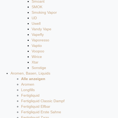
Smoant
SMOK
Smoking Vapor
UD
Uwell
Vandy Vape
Vapefly
Vaporesso
Vaptio
Voopoo
Wirice
Xtar
Sonstige
Aromen, Basen, Liquids
Alle anzeigen
Aromen
Longfills
Fertigliquid
Fertigliquid Classic Dampf
Fertigliquid Elfbar
Fertigliquid Erste Sahne
Fertigliquid Zazo