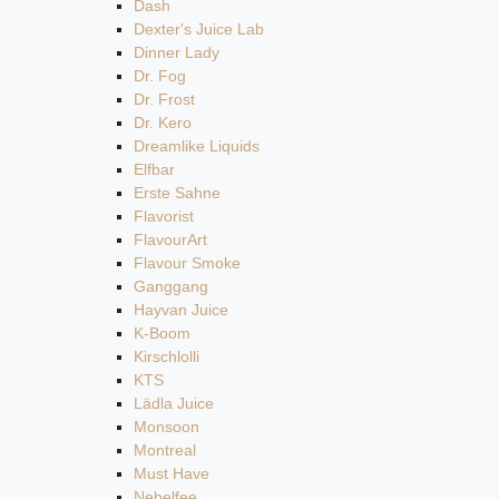
Dash
Dexter's Juice Lab
Dinner Lady
Dr. Fog
Dr. Frost
Dr. Kero
Dreamlike Liquids
Elfbar
Erste Sahne
Flavorist
FlavourArt
Flavour Smoke
Ganggang
Hayvan Juice
K-Boom
Kirschlolli
KTS
Lädla Juice
Monsoon
Montreal
Must Have
Nebelfee