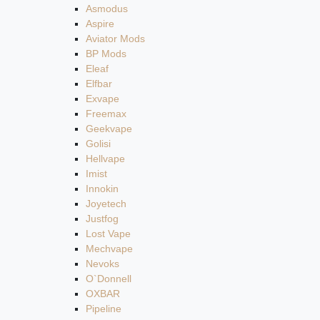
Asmodus
Aspire
Aviator Mods
BP Mods
Eleaf
Elfbar
Exvape
Freemax
Geekvape
Golisi
Hellvape
Imist
Innokin
Joyetech
Justfog
Lost Vape
Mechvape
Nevoks
O`Donnell
OXBAR
Pipeline