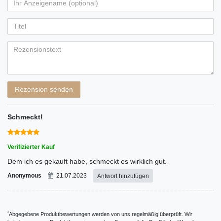
von
von
von
von
von
Ihr
Platzhalter
5
5
5
5
5
Anzeigename
Bewertungssternen
Bewertungssternen
Bewertungssternen
Bewertungssternen
Bewertungssternen
(optional)
Titel
Rezensionstext
Rezension senden
Schmeckt!
Verifizierter Kauf
Dem ich es gekauft habe, schmeckt es wirklich gut.
Anonymous
21.07.2023
Antwort hinzufügen
*
Abgegebene Produktbewertungen werden von uns regelmäßig überprüft. Wir