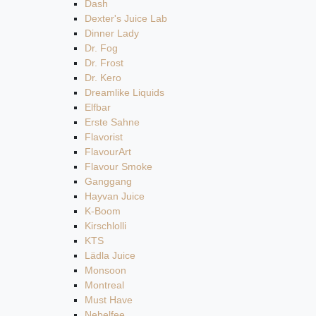
Dash
Dexter's Juice Lab
Dinner Lady
Dr. Fog
Dr. Frost
Dr. Kero
Dreamlike Liquids
Elfbar
Erste Sahne
Flavorist
FlavourArt
Flavour Smoke
Ganggang
Hayvan Juice
K-Boom
Kirschlolli
KTS
Lädla Juice
Monsoon
Montreal
Must Have
Nebelfee