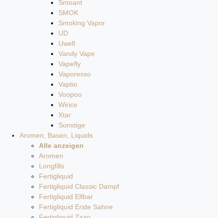
Smoant
SMOK
Smoking Vapor
UD
Uwell
Vandy Vape
Vapefly
Vaporesso
Vaptio
Voopoo
Wirice
Xtar
Sonstige
Aromen, Basen, Liquids
Alle anzeigen
Aromen
Longfills
Fertigliquid
Fertigliquid Classic Dampf
Fertigliquid Elfbar
Fertigliquid Erste Sahne
Fertigliquid Zazo