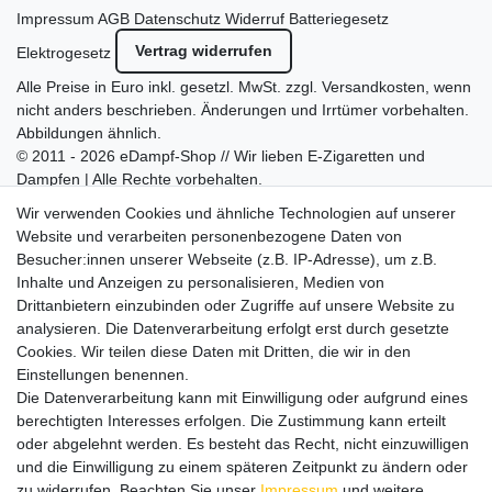
Impressum
AGB
Datenschutz
Widerruf
Batteriegesetz
Vertrag widerrufen
Elektrogesetz
Alle Preise in Euro inkl. gesetzl. MwSt. zzgl.
Versandkosten
, wenn
nicht anders beschrieben. Änderungen und Irrtümer vorbehalten.
Abbildungen ähnlich.
© 2011 - 2026 eDampf-Shop // Wir lieben E-Zigaretten und
Dampfen | Alle Rechte vorbehalten.
Besuchen Sie auch unseren
SURAO Krisenvorsorge Onlineshop
Wir verwenden Cookies und ähnliche Technologien auf unserer
mit vielen spannenden Artikeln.
Website und verarbeiten personenbezogene Daten von
Besucher:innen unserer Webseite (z.B. IP-Adresse), um z.B.
Bitte entschuldigen Sie, wenn wir telefonisch wegen hoher
Inhalte und Anzeigen zu personalisieren, Medien von
betrieblicher Auslastung nicht erreichbar sein sollten.
Drittanbietern einzubinden oder Zugriffe auf unsere Website zu
Schreiben Sie uns gerne eine E-Mail mit Ihrer Telefonnummer
analysieren. Die Datenverarbeitung erfolgt erst durch gesetzte
und der Bitte um Rückruf.
Cookies. Wir teilen diese Daten mit Dritten, die wir in den
Wir rufen Sie schnellstmöglich zurück.
Einstellungen benennen.
Die Datenverarbeitung kann mit Einwilligung oder aufgrund eines
Wir versenden in die folgenden Länder
berechtigten Interesses erfolgen. Die Zustimmung kann erteilt
oder abgelehnt werden. Es besteht das Recht, nicht einzuwilligen
und die Einwilligung zu einem späteren Zeitpunkt zu ändern oder
Versandkostenfrei (DE) ab 69 €
zu widerrufen. Beachten Sie unser
Impressum
und weitere