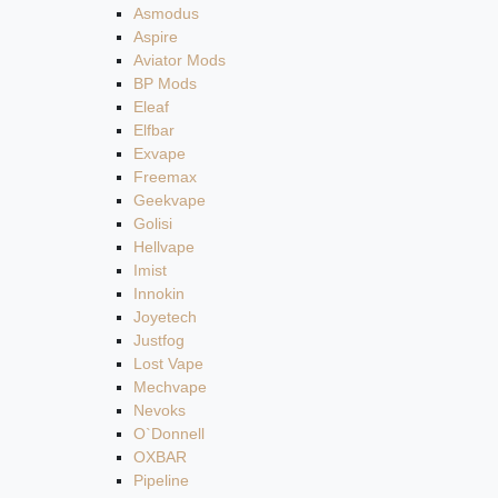
Asmodus
Aspire
Aviator Mods
BP Mods
Eleaf
Elfbar
Exvape
Freemax
Geekvape
Golisi
Hellvape
Imist
Innokin
Joyetech
Justfog
Lost Vape
Mechvape
Nevoks
O`Donnell
OXBAR
Pipeline