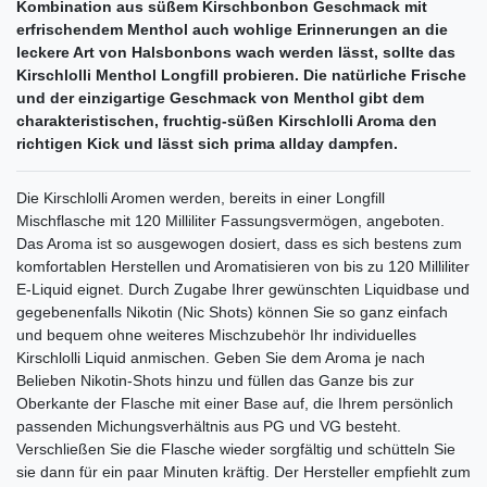
Kombination aus süßem Kirschbonbon Geschmack mit
erfrischendem Menthol auch wohlige Erinnerungen an die
leckere Art von Halsbonbons wach werden lässt, sollte das
Kirschlolli Menthol Longfill probieren. Die natürliche Frische
und der einzigartige Geschmack von Menthol gibt dem
charakteristischen, fruchtig-süßen Kirschlolli Aroma den
richtigen Kick und lässt sich prima allday dampfen.
Die Kirschlolli Aromen werden, bereits in einer Longfill
Mischflasche mit 120 Milliliter Fassungsvermögen, angeboten.
Das Aroma ist so ausgewogen dosiert, dass es sich bestens zum
komfortablen Herstellen und Aromatisieren von bis zu 120 Milliliter
E-Liquid eignet. Durch Zugabe Ihrer gewünschten Liquidbase und
gegebenenfalls Nikotin (Nic Shots) können Sie so ganz einfach
und bequem ohne weiteres Mischzubehör Ihr individuelles
Kirschlolli Liquid anmischen. Geben Sie dem Aroma je nach
Belieben Nikotin-Shots hinzu und füllen das Ganze bis zur
Oberkante der Flasche mit einer Base auf, die Ihrem persönlich
passenden Michungsverhältnis aus PG und VG besteht.
Verschließen Sie die Flasche wieder sorgfältig und schütteln Sie
sie dann für ein paar Minuten kräftig. Der Hersteller empfiehlt zum