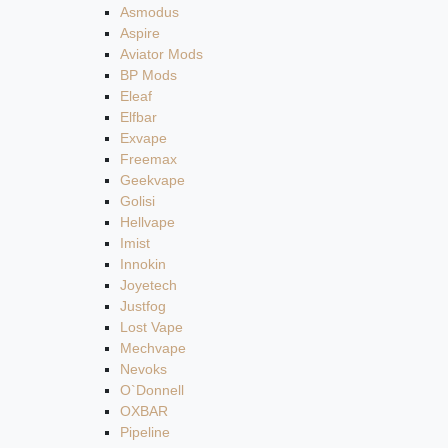
Asmodus
Aspire
Aviator Mods
BP Mods
Eleaf
Elfbar
Exvape
Freemax
Geekvape
Golisi
Hellvape
Imist
Innokin
Joyetech
Justfog
Lost Vape
Mechvape
Nevoks
O`Donnell
OXBAR
Pipeline