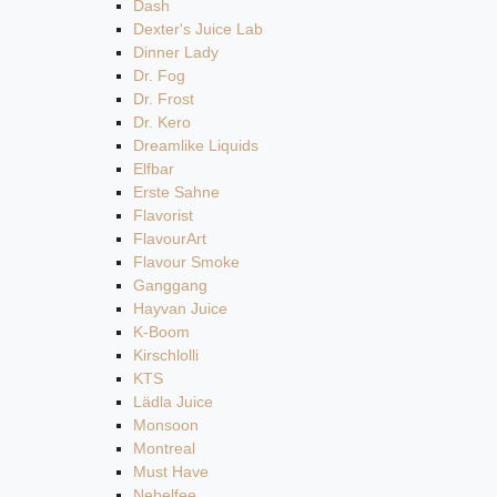
Dash
Dexter's Juice Lab
Dinner Lady
Dr. Fog
Dr. Frost
Dr. Kero
Dreamlike Liquids
Elfbar
Erste Sahne
Flavorist
FlavourArt
Flavour Smoke
Ganggang
Hayvan Juice
K-Boom
Kirschlolli
KTS
Lädla Juice
Monsoon
Montreal
Must Have
Nebelfee