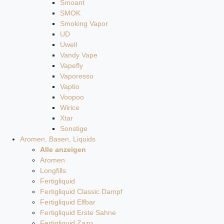
Smoant
SMOK
Smoking Vapor
UD
Uwell
Vandy Vape
Vapefly
Vaporesso
Vaptio
Voopoo
Wirice
Xtar
Sonstige
Aromen, Basen, Liquids
Alle anzeigen
Aromen
Longfills
Fertigliquid
Fertigliquid Classic Dampf
Fertigliquid Elfbar
Fertigliquid Erste Sahne
Fertigliquid Zazo