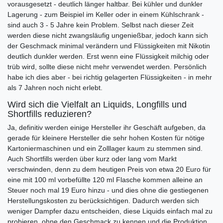
vorausgesetzt - deutlich länger haltbar. Bei kühler und dunkler
Lagerung - zum Beispiel im Keller oder in einem Kühlschrank -
sind auch 3 - 5 Jahre kein Problem. Selbst nach dieser Zeit
werden diese nicht zwangsläufig ungenießbar, jedoch kann sich
der Geschmack minimal verändern und Flüssigkeiten mit Nikotin
deutlich dunkler werden. Erst wenn eine Flüssigkeit milchig oder
trüb wird, sollte diese nicht mehr verwendet werden. Persönlich
habe ich dies aber - bei richtig gelagerten Flüssigkeiten - in mehr
als 7 Jahren noch nicht erlebt.
Wird sich die Vielfalt an Liquids, Longfills und
Shortfills reduzieren?
Ja, definitiv werden einige Hersteller ihr Geschäft aufgeben, da
gerade für kleinere Hersteller die sehr hohen Kosten für nötige
Kartoniermaschinen und ein Zolllager kaum zu stemmen sind.
Auch Shortfills werden über kurz oder lang vom Markt
verschwinden, denn zu dem heutigen Preis von etwa 20 Euro für
eine mit 100 ml vorbefüllte 120 ml Flasche kommen alleine an
Steuer noch mal 19 Euro hinzu - und dies ohne die gestiegenen
Herstellungskosten zu berücksichtigen. Dadurch werden sich
weniger Dampfer dazu entscheiden, diese Liquids einfach mal zu
probieren, ohne den Geschmack zu kennen und die Produktion