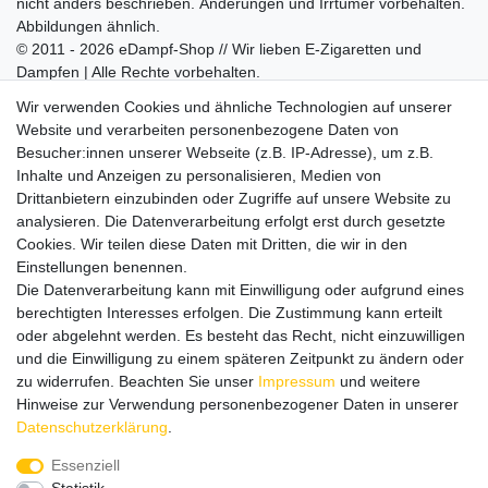
nicht anders beschrieben. Änderungen und Irrtümer vorbehalten.
Abbildungen ähnlich.
© 2011 - 2026 eDampf-Shop // Wir lieben E-Zigaretten und
Dampfen | Alle Rechte vorbehalten.
Besuchen Sie auch unseren
SURAO Krisenvorsorge Onlineshop
Wir verwenden Cookies und ähnliche Technologien auf unserer
mit vielen spannenden Artikeln.
Website und verarbeiten personenbezogene Daten von
Besucher:innen unserer Webseite (z.B. IP-Adresse), um z.B.
Bitte entschuldigen Sie, wenn wir telefonisch wegen hoher
Inhalte und Anzeigen zu personalisieren, Medien von
betrieblicher Auslastung nicht erreichbar sein sollten.
Drittanbietern einzubinden oder Zugriffe auf unsere Website zu
Schreiben Sie uns gerne eine E-Mail mit Ihrer Telefonnummer
analysieren. Die Datenverarbeitung erfolgt erst durch gesetzte
und der Bitte um Rückruf.
Cookies. Wir teilen diese Daten mit Dritten, die wir in den
Wir rufen Sie schnellstmöglich zurück.
Einstellungen benennen.
Die Datenverarbeitung kann mit Einwilligung oder aufgrund eines
Wir versenden in die folgenden Länder
berechtigten Interesses erfolgen. Die Zustimmung kann erteilt
oder abgelehnt werden. Es besteht das Recht, nicht einzuwilligen
und die Einwilligung zu einem späteren Zeitpunkt zu ändern oder
Versandkostenfrei (DE) ab 69 €
zu widerrufen. Beachten Sie unser
Impressum
und weitere
Hinweise zur Verwendung personenbezogener Daten in unserer
Daten­schutz­erklärung
.
Essenziell