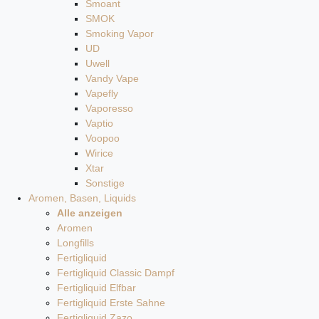
Smoant
SMOK
Smoking Vapor
UD
Uwell
Vandy Vape
Vapefly
Vaporesso
Vaptio
Voopoo
Wirice
Xtar
Sonstige
Aromen, Basen, Liquids
Alle anzeigen
Aromen
Longfills
Fertigliquid
Fertigliquid Classic Dampf
Fertigliquid Elfbar
Fertigliquid Erste Sahne
Fertigliquid Zazo