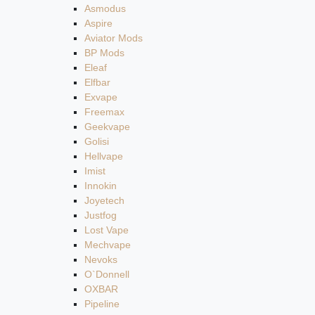
Asmodus
Aspire
Aviator Mods
BP Mods
Eleaf
Elfbar
Exvape
Freemax
Geekvape
Golisi
Hellvape
Imist
Innokin
Joyetech
Justfog
Lost Vape
Mechvape
Nevoks
O`Donnell
OXBAR
Pipeline