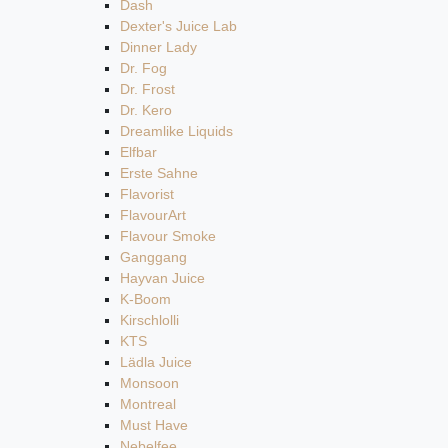
Dash
Dexter's Juice Lab
Dinner Lady
Dr. Fog
Dr. Frost
Dr. Kero
Dreamlike Liquids
Elfbar
Erste Sahne
Flavorist
FlavourArt
Flavour Smoke
Ganggang
Hayvan Juice
K-Boom
Kirschlolli
KTS
Lädla Juice
Monsoon
Montreal
Must Have
Nebelfee