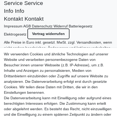
Service
Service
Info
Info
Kontakt
Kontakt
Impressum
AGB
Datenschutz
Widerruf
Batteriegesetz
Vertrag widerrufen
Elektrogesetz
Alle Preise in Euro inkl. gesetzl. MwSt. zzgl.
Versandkosten
, wenn
nicht anders beschrieben. Änderungen und Irrtümer vorbehalten.
Abbildungen ähnlich.
Wir verwenden Cookies und ähnliche Technologien auf unserer
© 2011 - 2026 eDampf-Shop // Wir lieben E-Zigaretten und
Website und verarbeiten personenbezogene Daten von
Dampfen | Alle Rechte vorbehalten.
Besucher:innen unserer Webseite (z.B. IP-Adresse), um z.B.
Besuchen Sie auch unseren
SURAO Krisenvorsorge Onlineshop
Inhalte und Anzeigen zu personalisieren, Medien von
mit vielen spannenden Artikeln.
Drittanbietern einzubinden oder Zugriffe auf unsere Website zu
analysieren. Die Datenverarbeitung erfolgt erst durch gesetzte
Bitte entschuldigen Sie, wenn wir telefonisch wegen hoher
Cookies. Wir teilen diese Daten mit Dritten, die wir in den
betrieblicher Auslastung nicht erreichbar sein sollten.
Einstellungen benennen.
Schreiben Sie uns gerne eine E-Mail mit Ihrer Telefonnummer
Die Datenverarbeitung kann mit Einwilligung oder aufgrund eines
und der Bitte um Rückruf.
berechtigten Interesses erfolgen. Die Zustimmung kann erteilt
Wir rufen Sie schnellstmöglich zurück.
oder abgelehnt werden. Es besteht das Recht, nicht einzuwilligen
und die Einwilligung zu einem späteren Zeitpunkt zu ändern oder