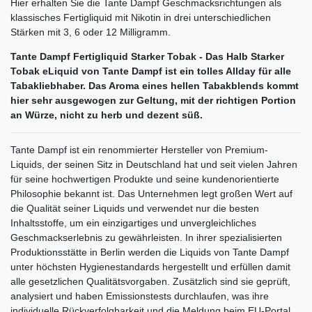
Hier erhalten Sie die Tante Dampf Geschmacksrichtungen als
klassisches Fertigliquid mit Nikotin in drei unterschiedlichen
Stärken mit 3, 6 oder 12 Milligramm.
Tante Dampf Fertigliquid Starker Tobak - Das Halb Starker
Tobak eLiquid von Tante Dampf ist ein tolles Allday für alle
Tabakliebhaber. Das Aroma eines hellen Tabakblends kommt
hier sehr ausgewogen zur Geltung, mit der richtigen Portion
an Würze, nicht zu herb und dezent süß.
Tante Dampf ist ein renommierter Hersteller von Premium-
Liquids, der seinen Sitz in Deutschland hat und seit vielen Jahren
für seine hochwertigen Produkte und seine kundenorientierte
Philosophie bekannt ist. Das Unternehmen legt großen Wert auf
die Qualität seiner Liquids und verwendet nur die besten
Inhaltsstoffe, um ein einzigartiges und unvergleichliches
Geschmackserlebnis zu gewährleisten. In ihrer spezialisierten
Produktionsstätte in Berlin werden die Liquids von Tante Dampf
unter höchsten Hygienestandards hergestellt und erfüllen damit
alle gesetzlichen Qualitätsvorgaben. Zusätzlich sind sie geprüft,
analysiert und haben Emissionstests durchlaufen, was ihre
individuelle Rückverfolgbarkeit und die Meldung beim EU-Portal