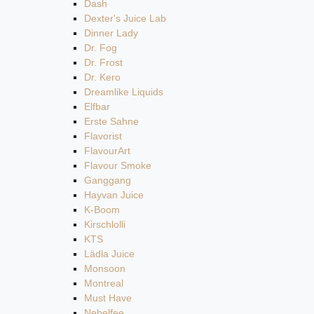
Dash
Dexter's Juice Lab
Dinner Lady
Dr. Fog
Dr. Frost
Dr. Kero
Dreamlike Liquids
Elfbar
Erste Sahne
Flavorist
FlavourArt
Flavour Smoke
Ganggang
Hayvan Juice
K-Boom
Kirschlolli
KTS
Lädla Juice
Monsoon
Montreal
Must Have
Nebelfee