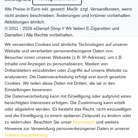
Alle Preise in Euro inkl. gesetzl. MwSt. zzgl.
Versandkosten
, wenn
nicht anders beschrieben. Änderungen und Irrtümer vorbehalten.
Abbildungen ähnlich.
© 2011 - 2026 eDampf-Shop // Wir lieben E-Zigaretten und
Dampfen | Alle Rechte vorbehalten.
Besuchen Sie auch unseren
SURAO Krisenvorsorge Onlineshop
Wir verwenden Cookies und ähnliche Technologien auf unserer
mit vielen spannenden Artikeln.
Website und verarbeiten personenbezogene Daten von
Besucher:innen unserer Webseite (z.B. IP-Adresse), um z.B.
Bitte entschuldigen Sie, wenn wir telefonisch wegen hoher
Inhalte und Anzeigen zu personalisieren, Medien von
betrieblicher Auslastung nicht erreichbar sein sollten.
Drittanbietern einzubinden oder Zugriffe auf unsere Website zu
Schreiben Sie uns gerne eine E-Mail mit Ihrer Telefonnummer
analysieren. Die Datenverarbeitung erfolgt erst durch gesetzte
und der Bitte um Rückruf.
Cookies. Wir teilen diese Daten mit Dritten, die wir in den
Wir rufen Sie schnellstmöglich zurück.
Einstellungen benennen.
Die Datenverarbeitung kann mit Einwilligung oder aufgrund eines
Wir versenden in die folgenden Länder
berechtigten Interesses erfolgen. Die Zustimmung kann erteilt
oder abgelehnt werden. Es besteht das Recht, nicht einzuwilligen
und die Einwilligung zu einem späteren Zeitpunkt zu ändern oder
Versandkostenfrei (DE) ab 69 €
zu widerrufen. Beachten Sie unser
Impressum
und weitere
Hinweise zur Verwendung personenbezogener Daten in unserer
Daten­schutz­erklärung
.