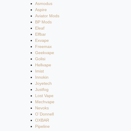
Asmodus
Aspire
Aviator Mods
BP Mods
Eleaf
Elfbar
Exvape
Freemax
Geekvape
Golisi
Hellvape
Imist
Innokin
Joyetech
Justfog
Lost Vape
Mechvape
Nevoks
O`Donnell
OXBAR
Pipeline