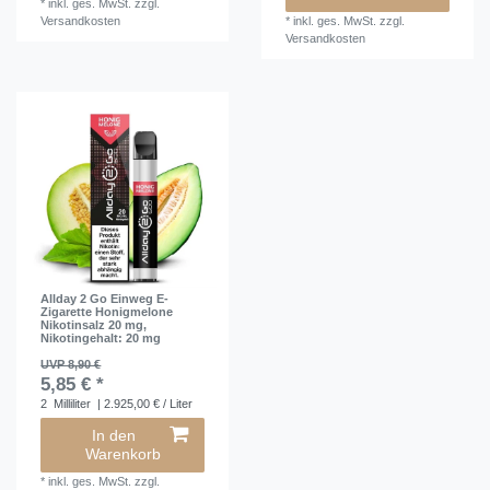
*
inkl. ges. MwSt.
zzgl.
Versandkosten
*
inkl. ges. MwSt.
zzgl.
Versandkosten
Allday 2 Go Einweg E-
Zigarette Honigmelone
Nikotinsalz 20 mg
,
Nikotingehalt: 20 mg
UVP 8,90 €
5,85 € *
2
Milliliter
| 2.925,00 € / Liter
In den
Warenkorb
*
inkl. ges. MwSt.
zzgl.