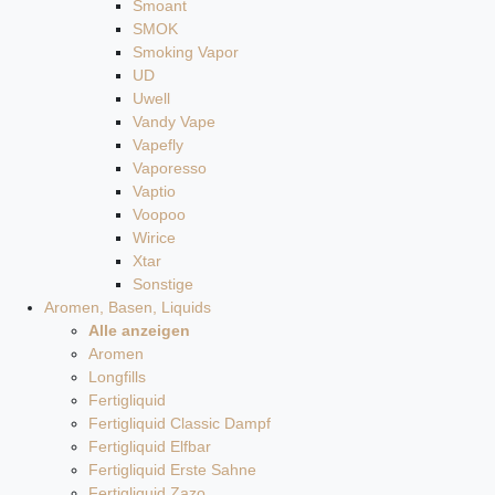
Smoant
SMOK
Smoking Vapor
UD
Uwell
Vandy Vape
Vapefly
Vaporesso
Vaptio
Voopoo
Wirice
Xtar
Sonstige
Aromen, Basen, Liquids
Alle anzeigen
Aromen
Longfills
Fertigliquid
Fertigliquid Classic Dampf
Fertigliquid Elfbar
Fertigliquid Erste Sahne
Fertigliquid Zazo