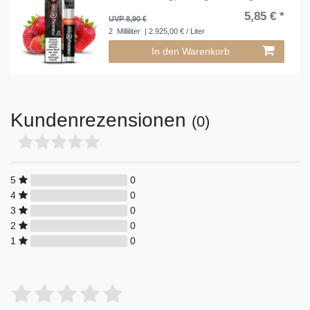
5,85 € *
UVP 8,90 €
2
Milliliter
| 2.925,00 € / Liter
In den Warenkorb
Kundenrezensionen
(0)
5
0
4
0
3
0
2
0
1
0
Bewertungssterne
1
2
3
4
5