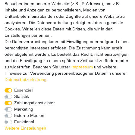
Besucher:innen unserer Webseite (z.B. IP-Adresse), um z.B.
Bitte entschuldigen Sie, wenn wir telefonisch wegen hoher
Inhalte und Anzeigen zu personalisieren, Medien von
betrieblicher Auslastung nicht erreichbar sein sollten.
Drittanbietern einzubinden oder Zugriffe auf unsere Website zu
Schreiben Sie uns gerne eine E-Mail mit Ihrer Telefonnummer
analysieren. Die Datenverarbeitung erfolgt erst durch gesetzte
und der Bitte um Rückruf.
Cookies. Wir teilen diese Daten mit Dritten, die wir in den
Wir rufen Sie schnellstmöglich zurück.
Einstellungen benennen.
Die Datenverarbeitung kann mit Einwilligung oder aufgrund eines
Wir versenden in die folgenden Länder
berechtigten Interesses erfolgen. Die Zustimmung kann erteilt
oder abgelehnt werden. Es besteht das Recht, nicht einzuwilligen
und die Einwilligung zu einem späteren Zeitpunkt zu ändern oder
Versandkostenfrei (DE) ab 69 €
zu widerrufen. Beachten Sie unser
Impressum
und weitere
Hinweise zur Verwendung personenbezogener Daten in unserer
Daten­schutz­erklärung
.
Essenziell
Statistik
Zahlungsdienstleister
Marketing
Externe Medien
Funktional
Weitere Einstellungen