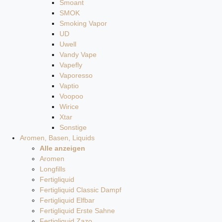
Smoant
SMOK
Smoking Vapor
UD
Uwell
Vandy Vape
Vapefly
Vaporesso
Vaptio
Voopoo
Wirice
Xtar
Sonstige
Aromen, Basen, Liquids
Alle anzeigen
Aromen
Longfills
Fertigliquid
Fertigliquid Classic Dampf
Fertigliquid Elfbar
Fertigliquid Erste Sahne
Fertigliquid Zazo