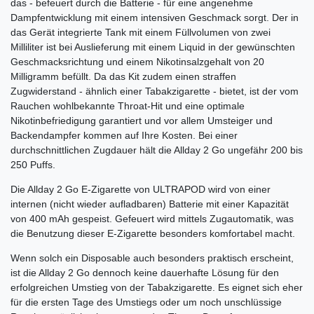
das - befeuert durch die Batterie - für eine angenehme
Dampfentwicklung mit einem intensiven Geschmack sorgt. Der in
das Gerät integrierte Tank mit einem Füllvolumen von zwei
Milliliter ist bei Auslieferung mit einem Liquid in der gewünschten
Geschmacksrichtung und einem Nikotinsalzgehalt von 20
Milligramm befüllt. Da das Kit zudem einen straffen
Zugwiderstand - ähnlich einer Tabakzigarette - bietet, ist der vom
Rauchen wohlbekannte Throat-Hit und eine optimale
Nikotinbefriedigung garantiert und vor allem Umsteiger und
Backendampfer kommen auf Ihre Kosten. Bei einer
durchschnittlichen Zugdauer hält die Allday 2 Go ungefähr 200 bis
250 Puffs.
Die Allday 2 Go E-Zigarette von ULTRAPOD wird von einer
internen (nicht wieder aufladbaren) Batterie mit einer Kapazität
von 400 mAh gespeist. Gefeuert wird mittels Zugautomatik, was
die Benutzung dieser E-Zigarette besonders komfortabel macht.
Wenn solch ein Disposable auch besonders praktisch erscheint,
ist die Allday 2 Go dennoch keine dauerhafte Lösung für den
erfolgreichen Umstieg von der Tabakzigarette. Es eignet sich eher
für die ersten Tage des Umstiegs oder um noch unschlüssige