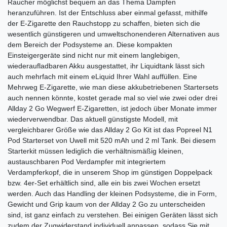
Raucher möglichst bequem an das Thema Dampfen
heranzuführen. Ist der Entschluss aber einmal gefasst, mithilfe
der E-Zigarette den Rauchstopp zu schaffen, bieten sich die
wesentlich günstigeren und umweltschonenderen Alternativen aus
dem Bereich der Podsysteme an. Diese kompakten
Einsteigergeräte sind nicht nur mit einem langlebigen,
wiederaufladbaren Akku ausgestattet, ihr Liquidtank lässt sich
auch mehrfach mit einem eLiquid Ihrer Wahl auffüllen. Eine
Mehrweg E-Zigarette, wie man diese akkubetriebenen Startersets
auch nennen könnte, kostet gerade mal so viel wie zwei oder drei
Allday 2 Go Wegwerf E-Zigaretten, ist jedoch über Monate immer
wiederverwendbar. Das aktuell günstigste Modell, mit
vergleichbarer Größe wie das Allday 2 Go Kit ist das Popreel N1
Pod Starterset von Uwell mit 520 mAh und 2 ml Tank. Bei diesem
Starterkit müssen lediglich die verhältnismäßig kleinen,
austauschbaren Pod Verdampfer mit integriertem
Verdampferkopf, die in unserem Shop im günstigen Doppelpack
bzw. 4er-Set erhältlich sind, alle ein bis zwei Wochen ersetzt
werden. Auch das Handling der kleinen Podsysteme, die in Form,
Gewicht und Grip kaum von der Allday 2 Go zu unterscheiden
sind, ist ganz einfach zu verstehen. Bei einigen Geräten lässt sich
zudem der Zugwiderstand individuell anpassen, sodass Sie mit