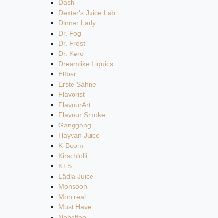
Dash
Dexter's Juice Lab
Dinner Lady
Dr. Fog
Dr. Frost
Dr. Kero
Dreamlike Liquids
Elfbar
Erste Sahne
Flavorist
FlavourArt
Flavour Smoke
Ganggang
Hayvan Juice
K-Boom
Kirschlolli
KTS
Lädla Juice
Monsoon
Montreal
Must Have
Nebelfee