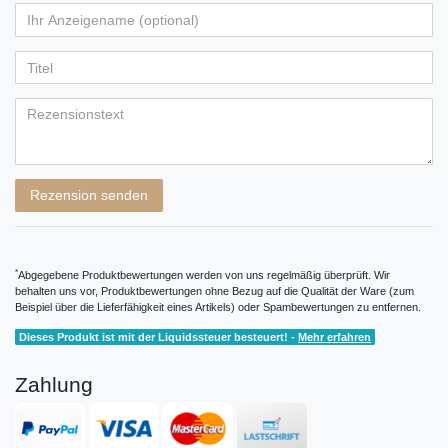
von
von
von
von
von
Ihr
Platzhalter
5
5
5
5
5
Anzeigename
Bewertungssternen
Bewertungssternen
Bewertungssternen
Bewertungssternen
Bewertungssternen
(optional)
Titel
Rezensionstext
Rezension senden
*
Abgegebene Produktbewertungen werden von uns regelmäßig überprüft. Wir
behalten uns vor, Produktbewertungen ohne Bezug auf die Qualität der Ware (zum
Beispiel über die Lieferfähigkeit eines Artikels) oder Spambewertungen zu entfernen.
Dieses Produkt ist mit der Liquidssteuer besteuert! -
Mehr erfahren
Zahlung