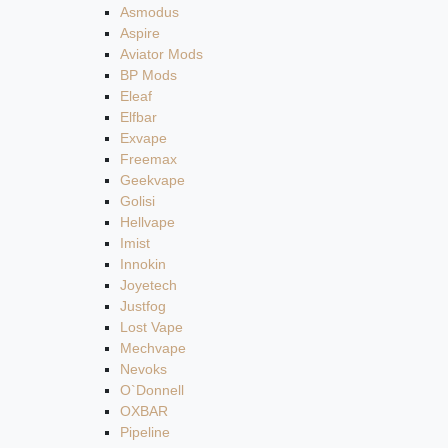
Asmodus
Aspire
Aviator Mods
BP Mods
Eleaf
Elfbar
Exvape
Freemax
Geekvape
Golisi
Hellvape
Imist
Innokin
Joyetech
Justfog
Lost Vape
Mechvape
Nevoks
O`Donnell
OXBAR
Pipeline