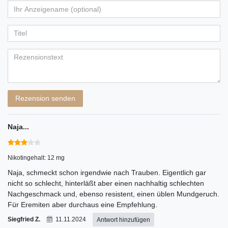
von
von
von
von
von
Ihr
Platzhalter
5
5
5
5
5
Anzeigename
Bewertungssternen
Bewertungssternen
Bewertungssternen
Bewertungssternen
Bewertungssternen
(optional)
Titel
Rezensionstext
Rezension senden
Naja...
Nikotingehalt: 12 mg
Naja, schmeckt schon irgendwie nach Trauben. Eigentlich gar
nicht so schlecht, hinterläßt aber einen nachhaltig schlechten
Nachgeschmack und, ebenso resistent, einen üblen Mundgeruch.
Für Eremiten aber durchaus eine Empfehlung.
Siegfried Z.
11.11.2024
Antwort hinzufügen