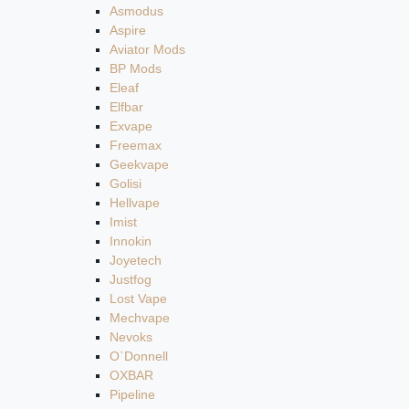
Asmodus
Aspire
Aviator Mods
BP Mods
Eleaf
Elfbar
Exvape
Freemax
Geekvape
Golisi
Hellvape
Imist
Innokin
Joyetech
Justfog
Lost Vape
Mechvape
Nevoks
O`Donnell
OXBAR
Pipeline