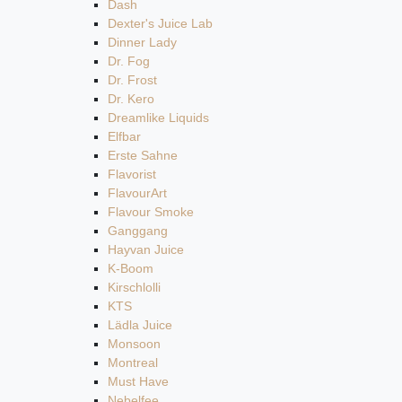
Dash
Dexter's Juice Lab
Dinner Lady
Dr. Fog
Dr. Frost
Dr. Kero
Dreamlike Liquids
Elfbar
Erste Sahne
Flavorist
FlavourArt
Flavour Smoke
Ganggang
Hayvan Juice
K-Boom
Kirschlolli
KTS
Lädla Juice
Monsoon
Montreal
Must Have
Nebelfee