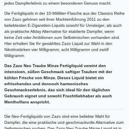
jedes Dampferlebnis zu einem besonderen Genuss macht.
Die Fertigliquids in der 10-Milliliter-Flasche aus der Classics Reihe
von Zazo gehören seit ihrer Markteinführung 2011 zu den
beliebtesten E-Zigaretten-Liquids sowohl für Umsteiger, als auch
als praktische Allday Alternative für etablierte Dampfer, wenn
keine Zeit oder Ambitionen zum Selbstmischen vorhanden sind.
Hier erhalten Sie Ihr gewähltes Zazo Liquid zur Wahl in den
Nikotinstärken vier Milligramm, acht Milligramm und zwölf
Milligramm.
Das Zazo Neo Traube Minze Fertigliquid vereint den
intensiven, süßen Geschmack saftiger Trauben mit der
kühlen Frische von Minze. Dieses Liquid bietet ein
erfrischendes und dennoch harmonisches
Geschmackserlebnis, das sich ideal für den täglichen
Gebrauch eignet und sowohl Fruchtliebhaber als auch
Mentholfans anspricht.
Die Neo-Fertigliquids von Zazo sind eine beliebte Wahl für
Dampfer, die eine praktische und geschmackvolle Alternative zum
Selbstmischen suchen. Das Zazo Neo Traube Minze Liquid ist in