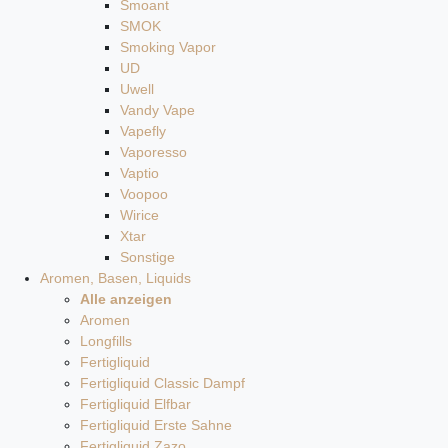
Smoant
SMOK
Smoking Vapor
UD
Uwell
Vandy Vape
Vapefly
Vaporesso
Vaptio
Voopoo
Wirice
Xtar
Sonstige
Aromen, Basen, Liquids
Alle anzeigen
Aromen
Longfills
Fertigliquid
Fertigliquid Classic Dampf
Fertigliquid Elfbar
Fertigliquid Erste Sahne
Fertigliquid Zazo