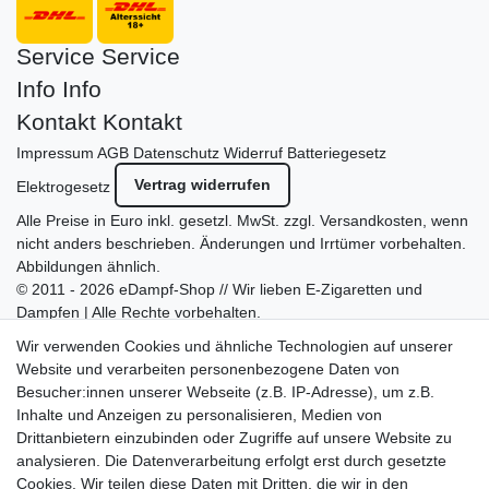
Service
Service
Info
Info
Kontakt
Kontakt
Impressum
AGB
Datenschutz
Widerruf
Batteriegesetz
Vertrag widerrufen
Elektrogesetz
Alle Preise in Euro inkl. gesetzl. MwSt. zzgl.
Versandkosten
, wenn
nicht anders beschrieben. Änderungen und Irrtümer vorbehalten.
Abbildungen ähnlich.
© 2011 - 2026 eDampf-Shop // Wir lieben E-Zigaretten und
Dampfen | Alle Rechte vorbehalten.
Besuchen Sie auch unseren
SURAO Krisenvorsorge Onlineshop
Wir verwenden Cookies und ähnliche Technologien auf unserer
mit vielen spannenden Artikeln.
Website und verarbeiten personenbezogene Daten von
Besucher:innen unserer Webseite (z.B. IP-Adresse), um z.B.
Bitte entschuldigen Sie, wenn wir telefonisch wegen hoher
Inhalte und Anzeigen zu personalisieren, Medien von
betrieblicher Auslastung nicht erreichbar sein sollten.
Drittanbietern einzubinden oder Zugriffe auf unsere Website zu
Schreiben Sie uns gerne eine E-Mail mit Ihrer Telefonnummer
analysieren. Die Datenverarbeitung erfolgt erst durch gesetzte
und der Bitte um Rückruf.
Cookies. Wir teilen diese Daten mit Dritten, die wir in den
Wir rufen Sie schnellstmöglich zurück.