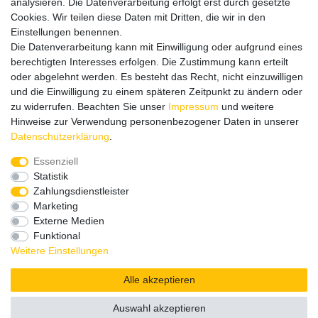
analysieren. Die Datenverarbeitung erfolgt erst durch gesetzte
und der Bitte um Rückruf.
Cookies. Wir teilen diese Daten mit Dritten, die wir in den
Wir rufen Sie schnellstmöglich zurück.
Einstellungen benennen.
Die Datenverarbeitung kann mit Einwilligung oder aufgrund eines
Wir versenden in die folgenden Länder
berechtigten Interesses erfolgen. Die Zustimmung kann erteilt
oder abgelehnt werden. Es besteht das Recht, nicht einzuwilligen
und die Einwilligung zu einem späteren Zeitpunkt zu ändern oder
Versandkostenfrei (DE) ab 69 €
zu widerrufen. Beachten Sie unser
Impressum
und weitere
Hinweise zur Verwendung personenbezogener Daten in unserer
Daten­schutz­erklärung
.
Essenziell
Statistik
Zahlungsdienstleister
Marketing
Externe Medien
Funktional
Weitere Einstellungen
Alle akzeptieren
Auswahl akzeptieren