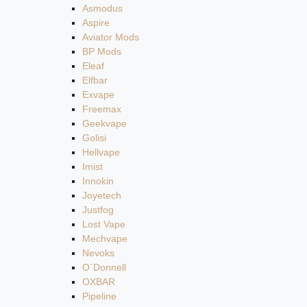
Asmodus
Aspire
Aviator Mods
BP Mods
Eleaf
Elfbar
Exvape
Freemax
Geekvape
Golisi
Hellvape
Imist
Innokin
Joyetech
Justfog
Lost Vape
Mechvape
Nevoks
O`Donnell
OXBAR
Pipeline