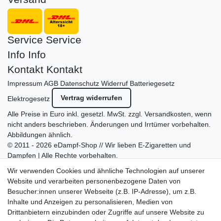
Service
Service
Info
Info
Kontakt
Kontakt
Impressum
AGB
Datenschutz
Widerruf
Batteriegesetz
Vertrag widerrufen
Elektrogesetz
Alle Preise in Euro inkl. gesetzl. MwSt. zzgl.
Versandkosten
, wenn
nicht anders beschrieben. Änderungen und Irrtümer vorbehalten.
Abbildungen ähnlich.
© 2011 - 2026 eDampf-Shop // Wir lieben E-Zigaretten und
Dampfen | Alle Rechte vorbehalten.
Besuchen Sie auch unseren
SURAO Krisenvorsorge Onlineshop
Wir verwenden Cookies und ähnliche Technologien auf unserer
mit vielen spannenden Artikeln.
Website und verarbeiten personenbezogene Daten von
Besucher:innen unserer Webseite (z.B. IP-Adresse), um z.B.
Bitte entschuldigen Sie, wenn wir telefonisch wegen hoher
Inhalte und Anzeigen zu personalisieren, Medien von
betrieblicher Auslastung nicht erreichbar sein sollten.
Drittanbietern einzubinden oder Zugriffe auf unsere Website zu
Schreiben Sie uns gerne eine E-Mail mit Ihrer Telefonnummer