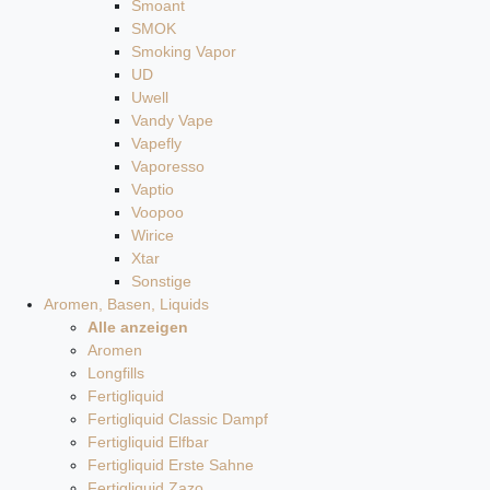
Smoant
SMOK
Smoking Vapor
UD
Uwell
Vandy Vape
Vapefly
Vaporesso
Vaptio
Voopoo
Wirice
Xtar
Sonstige
Aromen, Basen, Liquids
Alle anzeigen
Aromen
Longfills
Fertigliquid
Fertigliquid Classic Dampf
Fertigliquid Elfbar
Fertigliquid Erste Sahne
Fertigliquid Zazo