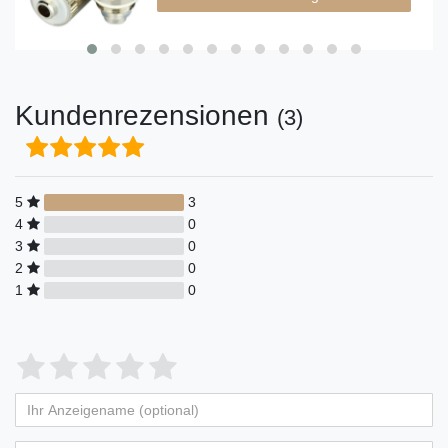
Kundenrezensionen
(3)
5
3
4
0
3
0
2
0
1
0
Bewertungssterne
1
2
3
4
5
von
von
von
von
von
Ihr
Platzhalter
5
5
5
5
5