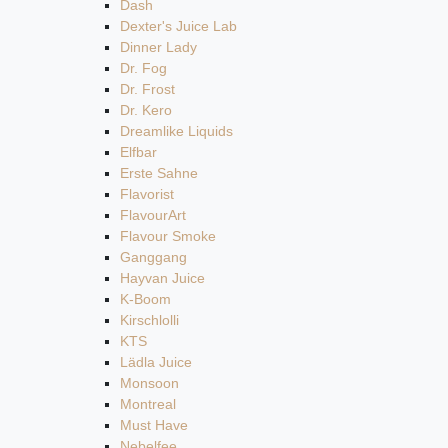
Dash
Dexter's Juice Lab
Dinner Lady
Dr. Fog
Dr. Frost
Dr. Kero
Dreamlike Liquids
Elfbar
Erste Sahne
Flavorist
FlavourArt
Flavour Smoke
Ganggang
Hayvan Juice
K-Boom
Kirschlolli
KTS
Lädla Juice
Monsoon
Montreal
Must Have
Nebelfee