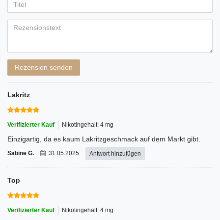
Anzeigename
Bewertungssternen
Bewertungssternen
Bewertungssternen
Bewertungssternen
Bewertungssternen
(optional)
Titel
Rezensionstext
Rezension senden
Lakritz
Verifizierter Kauf
Nikotingehalt: 4 mg
Einzigartig, da es kaum Lakritzgeschmack auf dem Markt gibt.
Sabine G.
31.05.2025
Antwort hinzufügen
Top
Verifizierter Kauf
Nikotingehalt: 4 mg