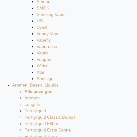
Smoant
SMOK
Smoking Vapor
UD
Uwell
Vandy Vape
Vapefly
Vaporesso
Vaptio
Voopoo
Wirice
Xtar
Sonstige
Aromen, Basen, Liquids
Alle anzeigen
Aromen
Longfills
Fertigliquid
Fertigliquid Classic Dampf
Fertigliquid Elfbar
Fertigliquid Erste Sahne
Fertigliquid Zazo