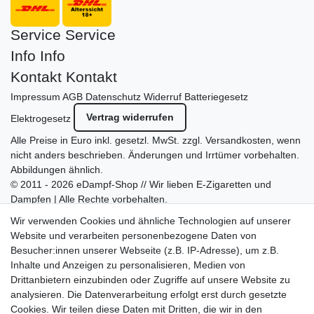
Service
Service
Info
Info
Kontakt
Kontakt
Impressum
AGB
Datenschutz
Widerruf
Batteriegesetz
Vertrag widerrufen
Elektrogesetz
Alle Preise in Euro inkl. gesetzl. MwSt. zzgl.
Versandkosten
, wenn
nicht anders beschrieben. Änderungen und Irrtümer vorbehalten.
Abbildungen ähnlich.
© 2011 - 2026 eDampf-Shop // Wir lieben E-Zigaretten und
Dampfen | Alle Rechte vorbehalten.
Besuchen Sie auch unseren
SURAO Krisenvorsorge Onlineshop
Wir verwenden Cookies und ähnliche Technologien auf unserer
mit vielen spannenden Artikeln.
Website und verarbeiten personenbezogene Daten von
Besucher:innen unserer Webseite (z.B. IP-Adresse), um z.B.
Bitte entschuldigen Sie, wenn wir telefonisch wegen hoher
Inhalte und Anzeigen zu personalisieren, Medien von
betrieblicher Auslastung nicht erreichbar sein sollten.
Drittanbietern einzubinden oder Zugriffe auf unsere Website zu
Schreiben Sie uns gerne eine E-Mail mit Ihrer Telefonnummer
analysieren. Die Datenverarbeitung erfolgt erst durch gesetzte
und der Bitte um Rückruf.
Cookies. Wir teilen diese Daten mit Dritten, die wir in den
Wir rufen Sie schnellstmöglich zurück.