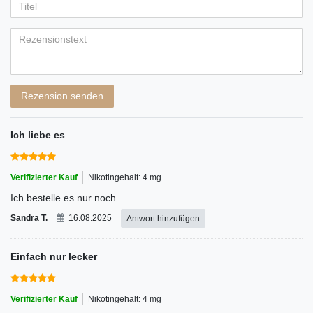
Anzeigename
Bewertungssternen
Bewertungssternen
Bewertungssternen
Bewertungssternen
Bewertungssternen
(optional)
Titel
Rezensionstext
Rezension senden
Ich liebe es
Verifizierter Kauf
Nikotingehalt: 4 mg
Ich bestelle es nur noch
Sandra T.
16.08.2025
Antwort hinzufügen
Einfach nur lecker
Verifizierter Kauf
Nikotingehalt: 4 mg