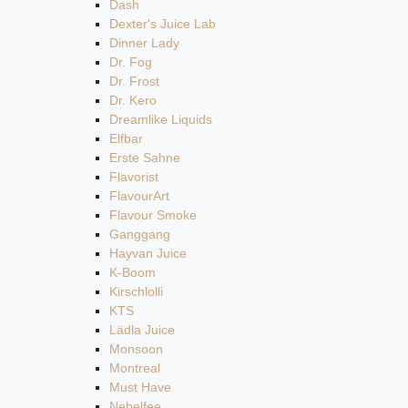
Dash
Dexter's Juice Lab
Dinner Lady
Dr. Fog
Dr. Frost
Dr. Kero
Dreamlike Liquids
Elfbar
Erste Sahne
Flavorist
FlavourArt
Flavour Smoke
Ganggang
Hayvan Juice
K-Boom
Kirschlolli
KTS
Lädla Juice
Monsoon
Montreal
Must Have
Nebelfee