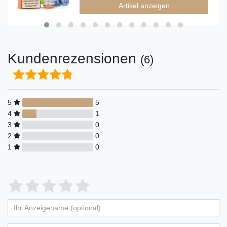
Artikel anzeigen
Kundenrezensionen
(6)
5
5
4
1
3
0
2
0
1
0
Bewertungssterne
1
2
3
4
5
von
von
von
von
von
Ihr
Platzhalter
5
5
5
5
5