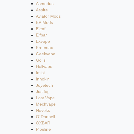
Asmodus
Aspire
Aviator Mods
BP Mods
Eleaf
Elfbar
Exvape
Freemax
Geekvape
Golisi
Hellvape
Imist
Innokin
Joyetech
Justfog
Lost Vape
Mechvape
Nevoks
O`Donnell
OXBAR
Pipeline