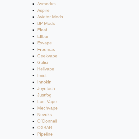
Asmodus
Aspire
Aviator Mods
BP Mods
Eleaf
Elfbar
Exvape
Freemax
Geekvape
Golisi
Hellvape
Imist
Innokin
Joyetech
Justfog
Lost Vape
Mechvape
Nevoks
O`Donnell
OXBAR
Pipeline