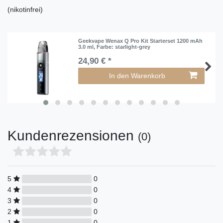
(nikotinfrei)
Geekvape Wenax Q Pro Kit Starterset 1200 mAh
3.0 ml
, Farbe: starlight-grey
24,90 € *
In den Warenkorb
Kundenrezensionen
(0)
5
0
4
0
3
0
2
0
1
0