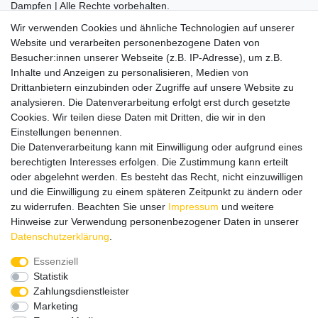
Dampfen | Alle Rechte vorbehalten.
Besuchen Sie auch unseren
SURAO Krisenvorsorge Onlineshop
Wir verwenden Cookies und ähnliche Technologien auf unserer
mit vielen spannenden Artikeln.
Website und verarbeiten personenbezogene Daten von
Besucher:innen unserer Webseite (z.B. IP-Adresse), um z.B.
Bitte entschuldigen Sie, wenn wir telefonisch wegen hoher
Inhalte und Anzeigen zu personalisieren, Medien von
betrieblicher Auslastung nicht erreichbar sein sollten.
Drittanbietern einzubinden oder Zugriffe auf unsere Website zu
Schreiben Sie uns gerne eine E-Mail mit Ihrer Telefonnummer
analysieren. Die Datenverarbeitung erfolgt erst durch gesetzte
und der Bitte um Rückruf.
Cookies. Wir teilen diese Daten mit Dritten, die wir in den
Wir rufen Sie schnellstmöglich zurück.
Einstellungen benennen.
Die Datenverarbeitung kann mit Einwilligung oder aufgrund eines
Wir versenden in die folgenden Länder
berechtigten Interesses erfolgen. Die Zustimmung kann erteilt
oder abgelehnt werden. Es besteht das Recht, nicht einzuwilligen
und die Einwilligung zu einem späteren Zeitpunkt zu ändern oder
Versandkostenfrei (DE) ab 69 €
zu widerrufen. Beachten Sie unser
Impressum
und weitere
Hinweise zur Verwendung personenbezogener Daten in unserer
Daten­schutz­erklärung
.
Essenziell
Statistik
Zahlungsdienstleister
Marketing