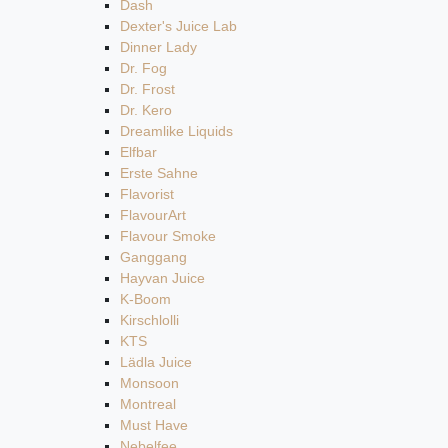
Dash
Dexter's Juice Lab
Dinner Lady
Dr. Fog
Dr. Frost
Dr. Kero
Dreamlike Liquids
Elfbar
Erste Sahne
Flavorist
FlavourArt
Flavour Smoke
Ganggang
Hayvan Juice
K-Boom
Kirschlolli
KTS
Lädla Juice
Monsoon
Montreal
Must Have
Nebelfee