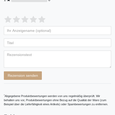
Bewertungssterne
1
2
3
4
5
von
von
von
von
von
Ihr
Platzhalter
5
5
5
5
5
Anzeigename
Bewertungssternen
Bewertungssternen
Bewertungssternen
Bewertungssternen
Bewertungssternen
(optional)
Titel
Rezensionstext
Rezension senden
*
Abgegebene Produktbewertungen werden von uns regelmäßig überprüft. Wir
behalten uns vor, Produktbewertungen ohne Bezug auf die Qualität der Ware (zum
Beispiel über die Lieferfähigkeit eines Artikels) oder Spambewertungen zu entfernen.