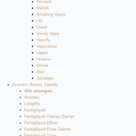
Smoant
SMOK
Smoking Vapor
UD
Uwell
Vandy Vape
Vapefly
Vaporesso
Vaptio
Voopoo
Wirice
Xtar
Sonstige
Aromen, Basen, Liquids
Alle anzeigen
Aromen
Longfills
Fertigliquid
Fertigliquid Classic Dampf
Fertigliquid Elfbar
Fertigliquid Erste Sahne
Fertigliquid Zazo