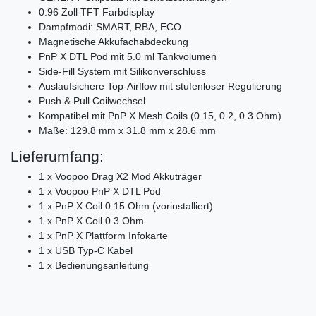
0.96 Zoll TFT Farbdisplay
Dampfmodi: SMART, RBA, ECO
Magnetische Akkufachabdeckung
PnP X DTL Pod mit 5.0 ml Tankvolumen
Side-Fill System mit Silikonverschluss
Auslaufsichere Top-Airflow mit stufenloser Regulierung
Push & Pull Coilwechsel
Kompatibel mit PnP X Mesh Coils (0.15, 0.2, 0.3 Ohm)
Maße: 129.8 mm x 31.8 mm x 28.6 mm
Lieferumfang:
1 x Voopoo Drag X2 Mod Akkuträger
1 x Voopoo PnP X DTL Pod
1 x PnP X Coil 0.15 Ohm (vorinstalliert)
1 x PnP X Coil 0.3 Ohm
1 x PnP X Plattform Infokarte
1 x USB Typ-C Kabel
1 x Bedienungsanleitung