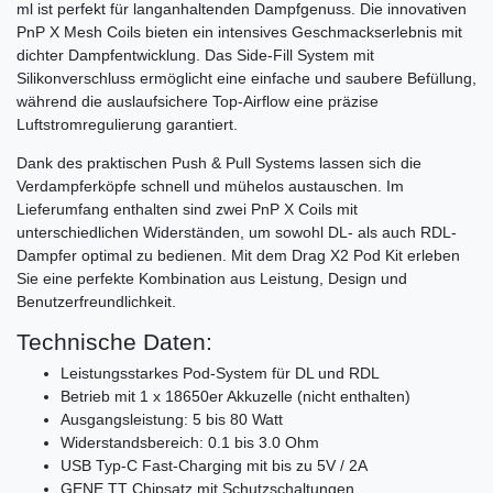
ml ist perfekt für langanhaltenden Dampfgenuss. Die innovativen
PnP X Mesh Coils bieten ein intensives Geschmackserlebnis mit
dichter Dampfentwicklung. Das Side-Fill System mit
Silikonverschluss ermöglicht eine einfache und saubere Befüllung,
während die auslaufsichere Top-Airflow eine präzise
Luftstromregulierung garantiert.
Dank des praktischen Push & Pull Systems lassen sich die
Verdampferköpfe schnell und mühelos austauschen. Im
Lieferumfang enthalten sind zwei PnP X Coils mit
unterschiedlichen Widerständen, um sowohl DL- als auch RDL-
Dampfer optimal zu bedienen. Mit dem Drag X2 Pod Kit erleben
Sie eine perfekte Kombination aus Leistung, Design und
Benutzerfreundlichkeit.
Technische Daten:
Leistungsstarkes Pod-System für DL und RDL
Betrieb mit 1 x 18650er Akkuzelle (nicht enthalten)
Ausgangsleistung: 5 bis 80 Watt
Widerstandsbereich: 0.1 bis 3.0 Ohm
USB Typ-C Fast-Charging mit bis zu 5V / 2A
GENE.TT Chipsatz mit Schutzschaltungen