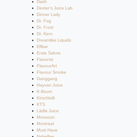
Dash
Dexter's Juice Lab
Dinner Lady
Dr. Fog
Dr. Frost
Dr. Kero
Dreamlike Liquids
Elfbar
Erste Sahne
Flavorist
FlavourArt
Flavour Smoke
Ganggang
Hayvan Juice
K-Boom
Kirschlolli
KTS
Lädla Juice
Monsoon
Montreal
Must Have
Nebelfee