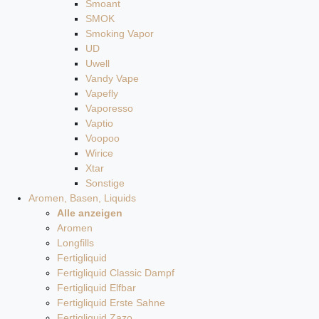
Smoant
SMOK
Smoking Vapor
UD
Uwell
Vandy Vape
Vapefly
Vaporesso
Vaptio
Voopoo
Wirice
Xtar
Sonstige
Aromen, Basen, Liquids
Alle anzeigen
Aromen
Longfills
Fertigliquid
Fertigliquid Classic Dampf
Fertigliquid Elfbar
Fertigliquid Erste Sahne
Fertigliquid Zazo