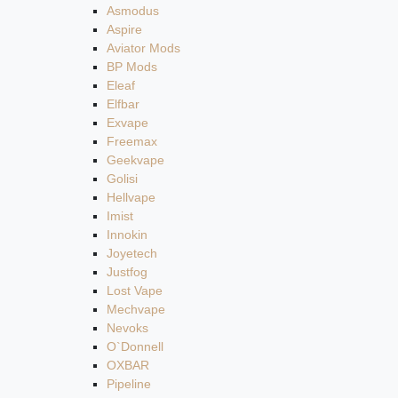
Asmodus
Aspire
Aviator Mods
BP Mods
Eleaf
Elfbar
Exvape
Freemax
Geekvape
Golisi
Hellvape
Imist
Innokin
Joyetech
Justfog
Lost Vape
Mechvape
Nevoks
O`Donnell
OXBAR
Pipeline