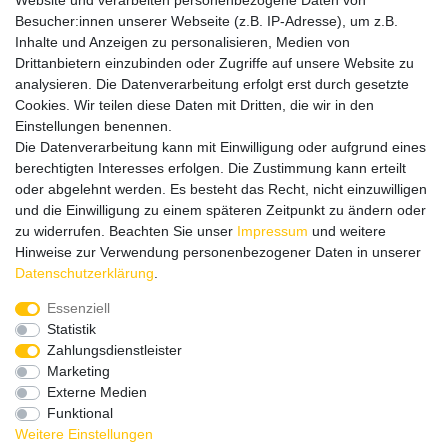
Website und verarbeiten personenbezogene Daten von
Besucher:innen unserer Webseite (z.B. IP-Adresse), um z.B.
Bitte entschuldigen Sie, wenn wir telefonisch wegen hoher
Inhalte und Anzeigen zu personalisieren, Medien von
betrieblicher Auslastung nicht erreichbar sein sollten.
Drittanbietern einzubinden oder Zugriffe auf unsere Website zu
Schreiben Sie uns gerne eine E-Mail mit Ihrer Telefonnummer
analysieren. Die Datenverarbeitung erfolgt erst durch gesetzte
und der Bitte um Rückruf.
Cookies. Wir teilen diese Daten mit Dritten, die wir in den
Wir rufen Sie schnellstmöglich zurück.
Einstellungen benennen.
Die Datenverarbeitung kann mit Einwilligung oder aufgrund eines
Wir versenden in die folgenden Länder
berechtigten Interesses erfolgen. Die Zustimmung kann erteilt
oder abgelehnt werden. Es besteht das Recht, nicht einzuwilligen
und die Einwilligung zu einem späteren Zeitpunkt zu ändern oder
Versandkostenfrei (DE) ab 69 €
zu widerrufen. Beachten Sie unser
Impressum
und weitere
Hinweise zur Verwendung personenbezogener Daten in unserer
Daten­schutz­erklärung
.
Essenziell
Statistik
Zahlungsdienstleister
Marketing
Externe Medien
Funktional
Weitere Einstellungen