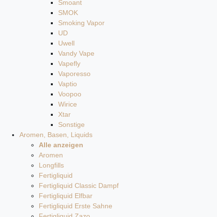
Smoant
SMOK
Smoking Vapor
UD
Uwell
Vandy Vape
Vapefly
Vaporesso
Vaptio
Voopoo
Wirice
Xtar
Sonstige
Aromen, Basen, Liquids
Alle anzeigen
Aromen
Longfills
Fertigliquid
Fertigliquid Classic Dampf
Fertigliquid Elfbar
Fertigliquid Erste Sahne
Fertigliquid Zazo