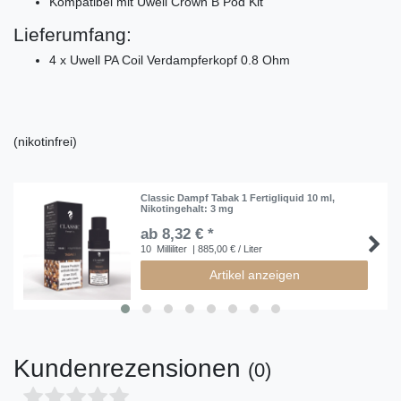
Kompatibel mit Uwell Crown B Pod Kit
Lieferumfang:
4 x Uwell PA Coil Verdampferkopf 0.8 Ohm
(nikotinfrei)
Classic Dampf Tabak 1 Fertigliquid 10 ml
,
Nikotingehalt: 3 mg
ab 8,32 € *
10
Milliliter
| 885,00 € / Liter
Artikel anzeigen
Kundenrezensionen
(0)