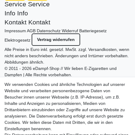
Service
Service
Info
Info
Kontakt
Kontakt
Impressum
AGB
Datenschutz
Widerruf
Batteriegesetz
Vertrag widerrufen
Elektrogesetz
Alle Preise in Euro inkl. gesetzl. MwSt. zzgl.
Versandkosten
, wenn
nicht anders beschrieben. Änderungen und Irrtümer vorbehalten.
Abbildungen ähnlich.
© 2011 - 2026 eDampf-Shop // Wir lieben E-Zigaretten und
Dampfen | Alle Rechte vorbehalten.
Besuchen Sie auch unseren
SURAO Krisenvorsorge Onlineshop
Wir verwenden Cookies und ähnliche Technologien auf unserer
mit vielen spannenden Artikeln.
Website und verarbeiten personenbezogene Daten von
Besucher:innen unserer Webseite (z.B. IP-Adresse), um z.B.
Bitte entschuldigen Sie, wenn wir telefonisch wegen hoher
Inhalte und Anzeigen zu personalisieren, Medien von
betrieblicher Auslastung nicht erreichbar sein sollten.
Drittanbietern einzubinden oder Zugriffe auf unsere Website zu
Schreiben Sie uns gerne eine E-Mail mit Ihrer Telefonnummer
analysieren. Die Datenverarbeitung erfolgt erst durch gesetzte
und der Bitte um Rückruf.
Cookies. Wir teilen diese Daten mit Dritten, die wir in den
Wir rufen Sie schnellstmöglich zurück.
Einstellungen benennen.