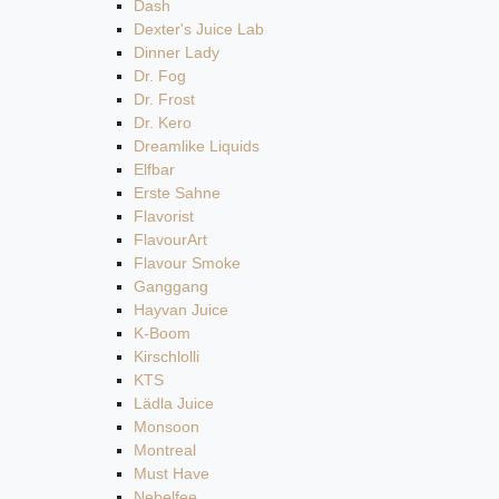
Dash
Dexter's Juice Lab
Dinner Lady
Dr. Fog
Dr. Frost
Dr. Kero
Dreamlike Liquids
Elfbar
Erste Sahne
Flavorist
FlavourArt
Flavour Smoke
Ganggang
Hayvan Juice
K-Boom
Kirschlolli
KTS
Lädla Juice
Monsoon
Montreal
Must Have
Nebelfee