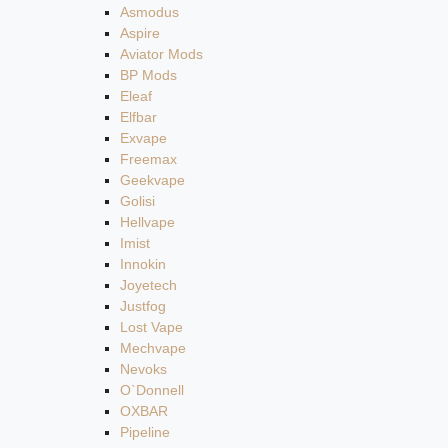
Asmodus
Aspire
Aviator Mods
BP Mods
Eleaf
Elfbar
Exvape
Freemax
Geekvape
Golisi
Hellvape
Imist
Innokin
Joyetech
Justfog
Lost Vape
Mechvape
Nevoks
O`Donnell
OXBAR
Pipeline