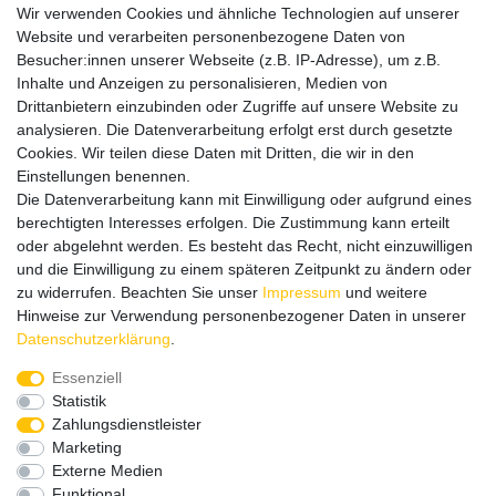
Besuchen Sie auch unseren
SURAO Krisenvorsorge Onlineshop
Wir verwenden Cookies und ähnliche Technologien auf unserer
mit vielen spannenden Artikeln.
Website und verarbeiten personenbezogene Daten von
Besucher:innen unserer Webseite (z.B. IP-Adresse), um z.B.
Bitte entschuldigen Sie, wenn wir telefonisch wegen hoher
Inhalte und Anzeigen zu personalisieren, Medien von
betrieblicher Auslastung nicht erreichbar sein sollten.
Drittanbietern einzubinden oder Zugriffe auf unsere Website zu
Schreiben Sie uns gerne eine E-Mail mit Ihrer Telefonnummer
analysieren. Die Datenverarbeitung erfolgt erst durch gesetzte
und der Bitte um Rückruf.
Cookies. Wir teilen diese Daten mit Dritten, die wir in den
Wir rufen Sie schnellstmöglich zurück.
Einstellungen benennen.
Die Datenverarbeitung kann mit Einwilligung oder aufgrund eines
Wir versenden in die folgenden Länder
berechtigten Interesses erfolgen. Die Zustimmung kann erteilt
oder abgelehnt werden. Es besteht das Recht, nicht einzuwilligen
und die Einwilligung zu einem späteren Zeitpunkt zu ändern oder
Versandkostenfrei (DE) ab 69 €
zu widerrufen. Beachten Sie unser
Impressum
und weitere
Hinweise zur Verwendung personenbezogener Daten in unserer
Daten­schutz­erklärung
.
Essenziell
Statistik
Zahlungsdienstleister
Marketing
Externe Medien
Funktional