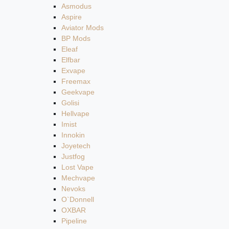
Asmodus
Aspire
Aviator Mods
BP Mods
Eleaf
Elfbar
Exvape
Freemax
Geekvape
Golisi
Hellvape
Imist
Innokin
Joyetech
Justfog
Lost Vape
Mechvape
Nevoks
O`Donnell
OXBAR
Pipeline