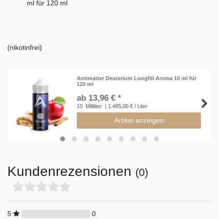
ml für 120 ml
(nikotinfrei)
Antimatter Deuterium Longfill Aroma 10 ml für
120 ml
ab 13,96 € *
10
Milliliter
| 1.485,00 € / Liter
Artikel anzeigen
Kundenrezensionen
(0)
5
0