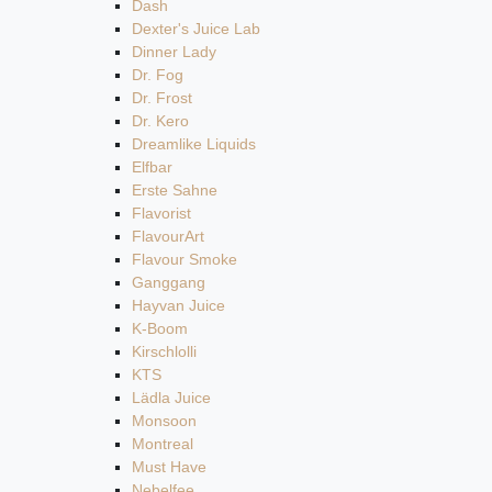
Dash
Dexter's Juice Lab
Dinner Lady
Dr. Fog
Dr. Frost
Dr. Kero
Dreamlike Liquids
Elfbar
Erste Sahne
Flavorist
FlavourArt
Flavour Smoke
Ganggang
Hayvan Juice
K-Boom
Kirschlolli
KTS
Lädla Juice
Monsoon
Montreal
Must Have
Nebelfee