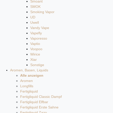
Smoant
SMOK
Smoking Vapor
UD
Uwell
Vandy Vape
Vapefly
Vaporesso
Vaptio
Voopoo
Wirice
Xtar
Sonstige
Aromen, Basen, Liquids
Alle anzeigen
Aromen
Longfills
Fertigliquid
Fertigliquid Classic Dampf
Fertigliquid Elfbar
Fertigliquid Erste Sahne
Fertigliquid Zazo