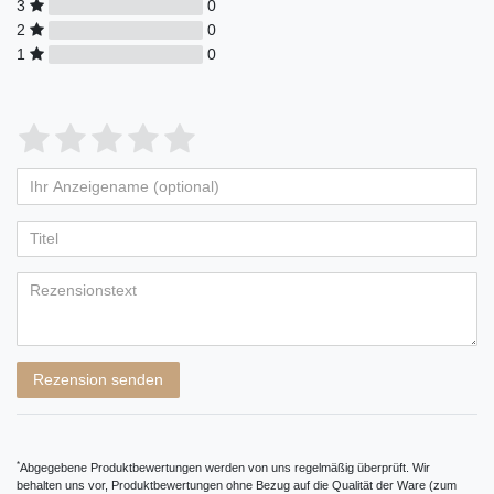
3
0
2
0
1
0
Bewertungssterne
1
2
3
4
5
von
von
von
von
von
Ihr
Platzhalter
5
5
5
5
5
Anzeigename
Bewertungssternen
Bewertungssternen
Bewertungssternen
Bewertungssternen
Bewertungssternen
(optional)
Titel
Rezensionstext
Rezension senden
*
Abgegebene Produktbewertungen werden von uns regelmäßig überprüft. Wir
behalten uns vor, Produktbewertungen ohne Bezug auf die Qualität der Ware (zum