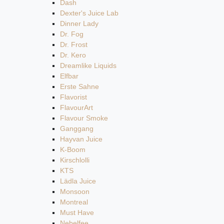
Dash
Dexter's Juice Lab
Dinner Lady
Dr. Fog
Dr. Frost
Dr. Kero
Dreamlike Liquids
Elfbar
Erste Sahne
Flavorist
FlavourArt
Flavour Smoke
Ganggang
Hayvan Juice
K-Boom
Kirschlolli
KTS
Lädla Juice
Monsoon
Montreal
Must Have
Nebelfee