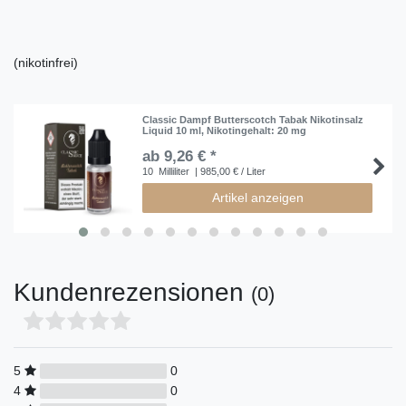
(nikotinfrei)
Classic Dampf Butterscotch Tabak Nikotinsalz
Liquid 10 ml
, Nikotingehalt: 20 mg
ab 9,26 € *
10
Milliliter
| 985,00 € / Liter
Artikel anzeigen
Kundenrezensionen
(0)
5
0
4
0