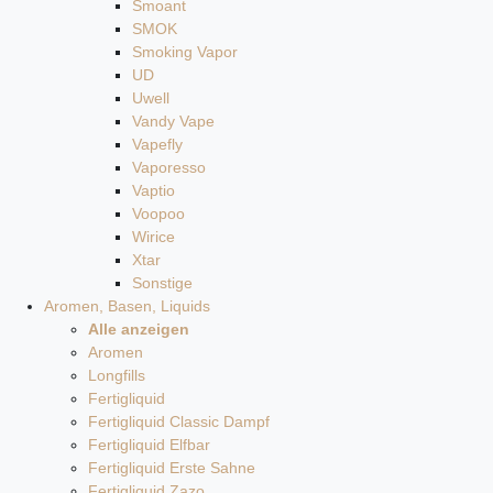
Smoant
SMOK
Smoking Vapor
UD
Uwell
Vandy Vape
Vapefly
Vaporesso
Vaptio
Voopoo
Wirice
Xtar
Sonstige
Aromen, Basen, Liquids
Alle anzeigen
Aromen
Longfills
Fertigliquid
Fertigliquid Classic Dampf
Fertigliquid Elfbar
Fertigliquid Erste Sahne
Fertigliquid Zazo