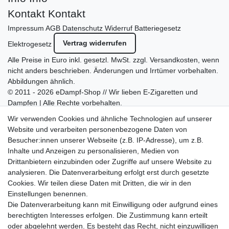
Kontakt
Kontakt
Impressum
AGB
Datenschutz
Widerruf
Batteriegesetz
Vertrag widerrufen
Elektrogesetz
Alle Preise in Euro inkl. gesetzl. MwSt. zzgl.
Versandkosten
, wenn
nicht anders beschrieben. Änderungen und Irrtümer vorbehalten.
Abbildungen ähnlich.
© 2011 - 2026 eDampf-Shop // Wir lieben E-Zigaretten und
Dampfen | Alle Rechte vorbehalten.
Besuchen Sie auch unseren
SURAO Krisenvorsorge Onlineshop
Wir verwenden Cookies und ähnliche Technologien auf unserer
mit vielen spannenden Artikeln.
Website und verarbeiten personenbezogene Daten von
Besucher:innen unserer Webseite (z.B. IP-Adresse), um z.B.
Bitte entschuldigen Sie, wenn wir telefonisch wegen hoher
Inhalte und Anzeigen zu personalisieren, Medien von
betrieblicher Auslastung nicht erreichbar sein sollten.
Drittanbietern einzubinden oder Zugriffe auf unsere Website zu
Schreiben Sie uns gerne eine E-Mail mit Ihrer Telefonnummer
analysieren. Die Datenverarbeitung erfolgt erst durch gesetzte
und der Bitte um Rückruf.
Cookies. Wir teilen diese Daten mit Dritten, die wir in den
Wir rufen Sie schnellstmöglich zurück.
Einstellungen benennen.
Die Datenverarbeitung kann mit Einwilligung oder aufgrund eines
Wir versenden in die folgenden Länder
berechtigten Interesses erfolgen. Die Zustimmung kann erteilt
oder abgelehnt werden. Es besteht das Recht, nicht einzuwilligen