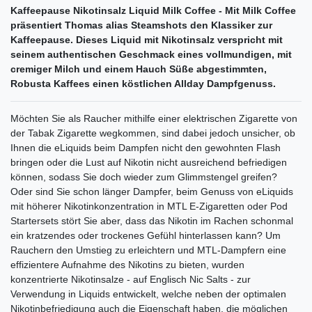
Kaffeepause Nikotinsalz Liquid Milk Coffee - Mit Milk Coffee
präsentiert Thomas alias Steamshots den Klassiker zur
Kaffeepause. Dieses Liquid mit Nikotinsalz verspricht mit
seinem authentischen Geschmack eines vollmundigen, mit
cremiger Milch und einem Hauch Süße abgestimmten,
Robusta Kaffees einen köstlichen Allday Dampfgenuss.
Möchten Sie als Raucher mithilfe einer elektrischen Zigarette von
der Tabak Zigarette wegkommen, sind dabei jedoch unsicher, ob
Ihnen die eLiquids beim Dampfen nicht den gewohnten Flash
bringen oder die Lust auf Nikotin nicht ausreichend befriedigen
können, sodass Sie doch wieder zum Glimmstengel greifen?
Oder sind Sie schon länger Dampfer, beim Genuss von eLiquids
mit höherer Nikotinkonzentration in MTL E-Zigaretten oder Pod
Startersets stört Sie aber, dass das Nikotin im Rachen schonmal
ein kratzendes oder trockenes Gefühl hinterlassen kann? Um
Rauchern den Umstieg zu erleichtern und MTL-Dampfern eine
effizientere Aufnahme des Nikotins zu bieten, wurden
konzentrierte Nikotinsalze - auf Englisch Nic Salts - zur
Verwendung in Liquids entwickelt, welche neben der optimalen
Nikotinbefriedigung auch die Eigenschaft haben, die möglichen