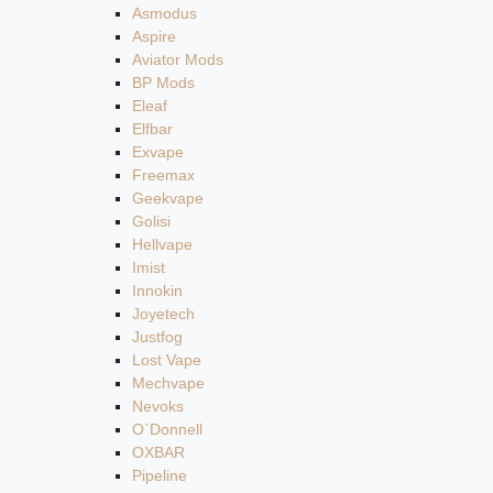
Asmodus
Aspire
Aviator Mods
BP Mods
Eleaf
Elfbar
Exvape
Freemax
Geekvape
Golisi
Hellvape
Imist
Innokin
Joyetech
Justfog
Lost Vape
Mechvape
Nevoks
O`Donnell
OXBAR
Pipeline