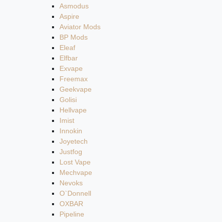
Asmodus
Aspire
Aviator Mods
BP Mods
Eleaf
Elfbar
Exvape
Freemax
Geekvape
Golisi
Hellvape
Imist
Innokin
Joyetech
Justfog
Lost Vape
Mechvape
Nevoks
O`Donnell
OXBAR
Pipeline