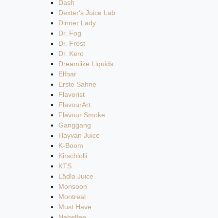
Dash
Dexter's Juice Lab
Dinner Lady
Dr. Fog
Dr. Frost
Dr. Kero
Dreamlike Liquids
Elfbar
Erste Sahne
Flavorist
FlavourArt
Flavour Smoke
Ganggang
Hayvan Juice
K-Boom
Kirschlolli
KTS
Lädla Juice
Monsoon
Montreal
Must Have
Nebelfee