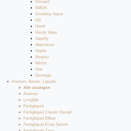
Smoant
SMOK
Smoking Vapor
UD
Uwell
Vandy Vape
Vapefly
Vaporesso
Vaptio
Voopoo
Wirice
Xtar
Sonstige
Aromen, Basen, Liquids
Alle anzeigen
Aromen
Longfills
Fertigliquid
Fertigliquid Classic Dampf
Fertigliquid Elfbar
Fertigliquid Erste Sahne
Fertigliquid Zazo