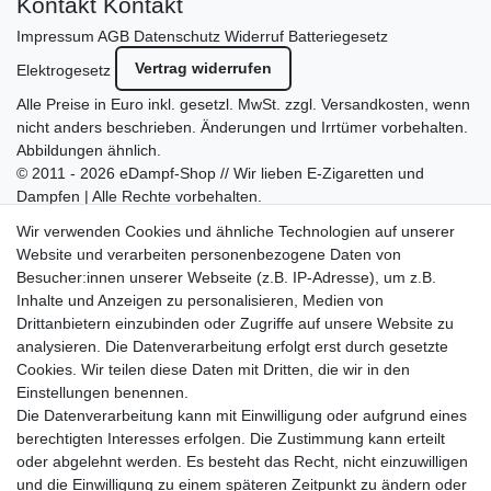
Kontakt
Kontakt
Impressum
AGB
Datenschutz
Widerruf
Batteriegesetz
Vertrag widerrufen
Elektrogesetz
Alle Preise in Euro inkl. gesetzl. MwSt. zzgl.
Versandkosten
, wenn
nicht anders beschrieben. Änderungen und Irrtümer vorbehalten.
Abbildungen ähnlich.
© 2011 - 2026 eDampf-Shop // Wir lieben E-Zigaretten und
Dampfen | Alle Rechte vorbehalten.
Besuchen Sie auch unseren
SURAO Krisenvorsorge Onlineshop
Wir verwenden Cookies und ähnliche Technologien auf unserer
mit vielen spannenden Artikeln.
Website und verarbeiten personenbezogene Daten von
Besucher:innen unserer Webseite (z.B. IP-Adresse), um z.B.
Bitte entschuldigen Sie, wenn wir telefonisch wegen hoher
Inhalte und Anzeigen zu personalisieren, Medien von
betrieblicher Auslastung nicht erreichbar sein sollten.
Drittanbietern einzubinden oder Zugriffe auf unsere Website zu
Schreiben Sie uns gerne eine E-Mail mit Ihrer Telefonnummer
analysieren. Die Datenverarbeitung erfolgt erst durch gesetzte
und der Bitte um Rückruf.
Cookies. Wir teilen diese Daten mit Dritten, die wir in den
Wir rufen Sie schnellstmöglich zurück.
Einstellungen benennen.
Die Datenverarbeitung kann mit Einwilligung oder aufgrund eines
Wir versenden in die folgenden Länder
berechtigten Interesses erfolgen. Die Zustimmung kann erteilt
oder abgelehnt werden. Es besteht das Recht, nicht einzuwilligen
und die Einwilligung zu einem späteren Zeitpunkt zu ändern oder