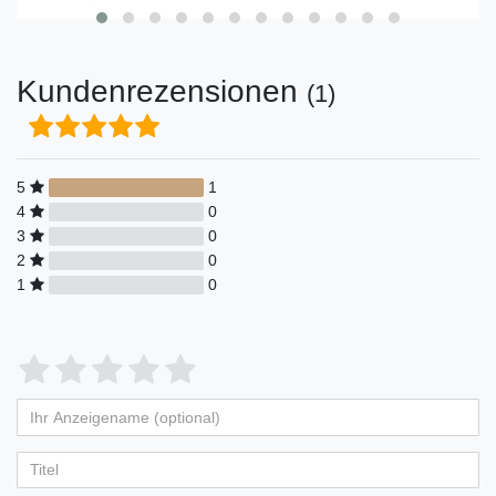
Kundenrezensionen
(1)
5
1
4
0
3
0
2
0
1
0
Bewertungssterne
1
2
3
4
5
von
von
von
von
von
Ihr
Platzhalter
5
5
5
5
5
Anzeigename
(optional)