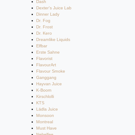
Dash
Dexter's Juice Lab
Dinner Lady
Dr. Fog
Dr. Frost
Dr. Kero
Dreamlike Liquids
Elfbar
Erste Sahne
Flavorist
FlavourArt
Flavour Smoke
Ganggang
Hayvan Juice
K-Boom
Kirschlolli
KTS
Lädla Juice
Monsoon
Montreal
Must Have
Nebelfee