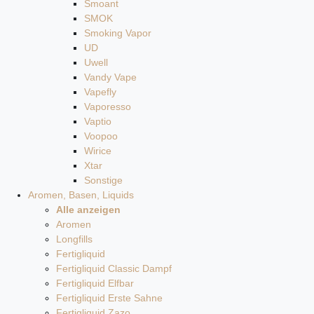
Smoant
SMOK
Smoking Vapor
UD
Uwell
Vandy Vape
Vapefly
Vaporesso
Vaptio
Voopoo
Wirice
Xtar
Sonstige
Aromen, Basen, Liquids
Alle anzeigen
Aromen
Longfills
Fertigliquid
Fertigliquid Classic Dampf
Fertigliquid Elfbar
Fertigliquid Erste Sahne
Fertigliquid Zazo