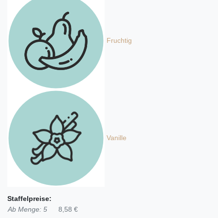
Fruchtig
Vanille
Staffelpreise:
Ab Menge: 5
8,58 €