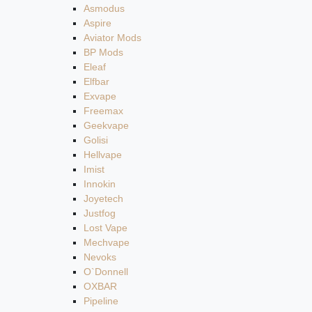
Asmodus
Aspire
Aviator Mods
BP Mods
Eleaf
Elfbar
Exvape
Freemax
Geekvape
Golisi
Hellvape
Imist
Innokin
Joyetech
Justfog
Lost Vape
Mechvape
Nevoks
O`Donnell
OXBAR
Pipeline