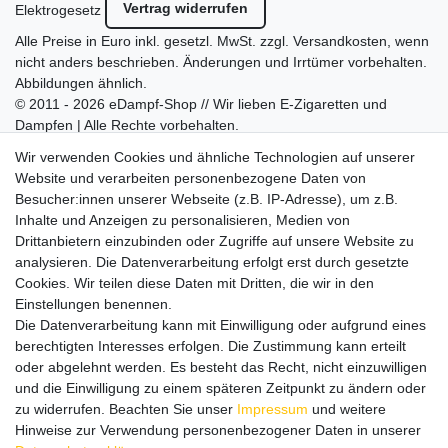
Vertrag widerrufen
Elektrogesetz
Alle Preise in Euro inkl. gesetzl. MwSt. zzgl.
Versandkosten
, wenn
nicht anders beschrieben. Änderungen und Irrtümer vorbehalten.
Abbildungen ähnlich.
© 2011 - 2026 eDampf-Shop // Wir lieben E-Zigaretten und
Dampfen | Alle Rechte vorbehalten.
Besuchen Sie auch unseren
SURAO Krisenvorsorge Onlineshop
Wir verwenden Cookies und ähnliche Technologien auf unserer
mit vielen spannenden Artikeln.
Website und verarbeiten personenbezogene Daten von
Besucher:innen unserer Webseite (z.B. IP-Adresse), um z.B.
Bitte entschuldigen Sie, wenn wir telefonisch wegen hoher
Inhalte und Anzeigen zu personalisieren, Medien von
betrieblicher Auslastung nicht erreichbar sein sollten.
Drittanbietern einzubinden oder Zugriffe auf unsere Website zu
Schreiben Sie uns gerne eine E-Mail mit Ihrer Telefonnummer
analysieren. Die Datenverarbeitung erfolgt erst durch gesetzte
und der Bitte um Rückruf.
Cookies. Wir teilen diese Daten mit Dritten, die wir in den
Wir rufen Sie schnellstmöglich zurück.
Einstellungen benennen.
Die Datenverarbeitung kann mit Einwilligung oder aufgrund eines
Wir versenden in die folgenden Länder
berechtigten Interesses erfolgen. Die Zustimmung kann erteilt
oder abgelehnt werden. Es besteht das Recht, nicht einzuwilligen
und die Einwilligung zu einem späteren Zeitpunkt zu ändern oder
Versandkostenfrei (DE) ab 69 €
zu widerrufen. Beachten Sie unser
Impressum
und weitere
Hinweise zur Verwendung personenbezogener Daten in unserer