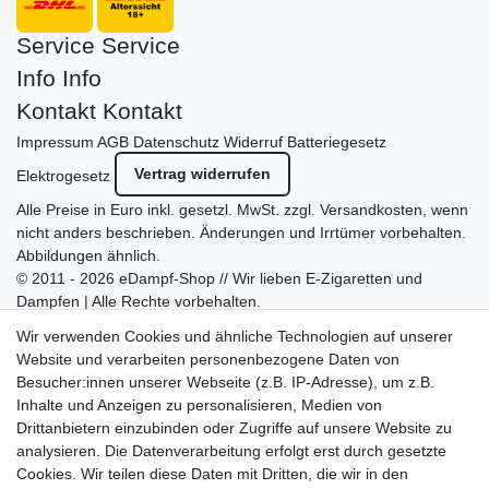
Service
Service
Info
Info
Kontakt
Kontakt
Impressum
AGB
Datenschutz
Widerruf
Batteriegesetz
Vertrag widerrufen
Elektrogesetz
Alle Preise in Euro inkl. gesetzl. MwSt. zzgl.
Versandkosten
, wenn
nicht anders beschrieben. Änderungen und Irrtümer vorbehalten.
Abbildungen ähnlich.
© 2011 - 2026 eDampf-Shop // Wir lieben E-Zigaretten und
Dampfen | Alle Rechte vorbehalten.
Besuchen Sie auch unseren
SURAO Krisenvorsorge Onlineshop
Wir verwenden Cookies und ähnliche Technologien auf unserer
mit vielen spannenden Artikeln.
Website und verarbeiten personenbezogene Daten von
Besucher:innen unserer Webseite (z.B. IP-Adresse), um z.B.
Bitte entschuldigen Sie, wenn wir telefonisch wegen hoher
Inhalte und Anzeigen zu personalisieren, Medien von
betrieblicher Auslastung nicht erreichbar sein sollten.
Drittanbietern einzubinden oder Zugriffe auf unsere Website zu
Schreiben Sie uns gerne eine E-Mail mit Ihrer Telefonnummer
analysieren. Die Datenverarbeitung erfolgt erst durch gesetzte
und der Bitte um Rückruf.
Cookies. Wir teilen diese Daten mit Dritten, die wir in den
Wir rufen Sie schnellstmöglich zurück.