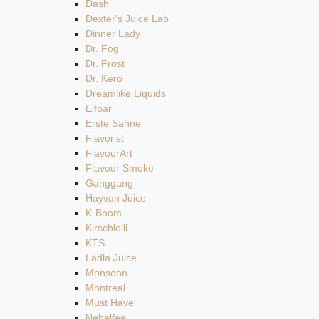
Dash
Dexter's Juice Lab
Dinner Lady
Dr. Fog
Dr. Frost
Dr. Kero
Dreamlike Liquids
Elfbar
Erste Sahne
Flavorist
FlavourArt
Flavour Smoke
Ganggang
Hayvan Juice
K-Boom
Kirschlolli
KTS
Lädla Juice
Monsoon
Montreal
Must Have
Nebelfee