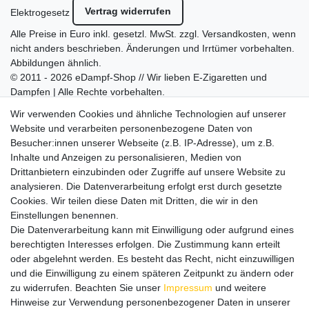
Vertrag widerrufen
Elektrogesetz
Alle Preise in Euro inkl. gesetzl. MwSt. zzgl.
Versandkosten
, wenn
nicht anders beschrieben. Änderungen und Irrtümer vorbehalten.
Abbildungen ähnlich.
© 2011 - 2026 eDampf-Shop // Wir lieben E-Zigaretten und
Dampfen | Alle Rechte vorbehalten.
Besuchen Sie auch unseren
SURAO Krisenvorsorge Onlineshop
Wir verwenden Cookies und ähnliche Technologien auf unserer
mit vielen spannenden Artikeln.
Website und verarbeiten personenbezogene Daten von
Besucher:innen unserer Webseite (z.B. IP-Adresse), um z.B.
Bitte entschuldigen Sie, wenn wir telefonisch wegen hoher
Inhalte und Anzeigen zu personalisieren, Medien von
betrieblicher Auslastung nicht erreichbar sein sollten.
Drittanbietern einzubinden oder Zugriffe auf unsere Website zu
Schreiben Sie uns gerne eine E-Mail mit Ihrer Telefonnummer
analysieren. Die Datenverarbeitung erfolgt erst durch gesetzte
und der Bitte um Rückruf.
Cookies. Wir teilen diese Daten mit Dritten, die wir in den
Wir rufen Sie schnellstmöglich zurück.
Einstellungen benennen.
Die Datenverarbeitung kann mit Einwilligung oder aufgrund eines
Wir versenden in die folgenden Länder
berechtigten Interesses erfolgen. Die Zustimmung kann erteilt
oder abgelehnt werden. Es besteht das Recht, nicht einzuwilligen
und die Einwilligung zu einem späteren Zeitpunkt zu ändern oder
Versandkostenfrei (DE) ab 69 €
zu widerrufen. Beachten Sie unser
Impressum
und weitere
Hinweise zur Verwendung personenbezogener Daten in unserer