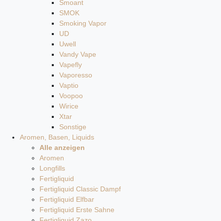
Smoant
SMOK
Smoking Vapor
UD
Uwell
Vandy Vape
Vapefly
Vaporesso
Vaptio
Voopoo
Wirice
Xtar
Sonstige
Aromen, Basen, Liquids
Alle anzeigen
Aromen
Longfills
Fertigliquid
Fertigliquid Classic Dampf
Fertigliquid Elfbar
Fertigliquid Erste Sahne
Fertigliquid Zazo