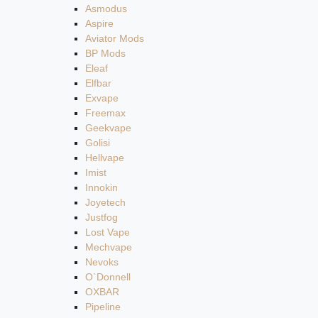
Asmodus
Aspire
Aviator Mods
BP Mods
Eleaf
Elfbar
Exvape
Freemax
Geekvape
Golisi
Hellvape
Imist
Innokin
Joyetech
Justfog
Lost Vape
Mechvape
Nevoks
O`Donnell
OXBAR
Pipeline