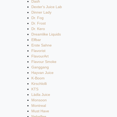
Dash
Dexter's Juice Lab
Dinner Lady
Dr. Fog
Dr. Frost
Dr. Kero
Dreamlike Liquids
Elfbar
Erste Sahne
Flavorist
FlavourArt
Flavour Smoke
Ganggang
Hayvan Juice
K-Boom
Kirschlolli
KTS
Lädla Juice
Monsoon
Montreal
Must Have
Nebelfee