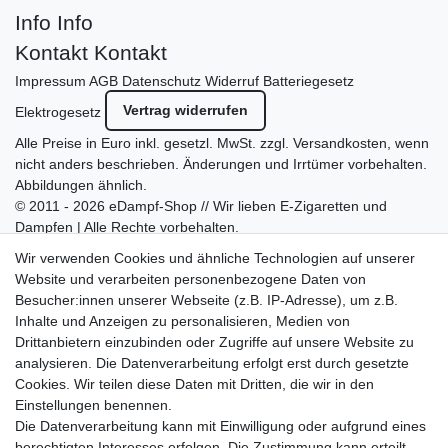
Info
Info
Kontakt
Kontakt
Impressum
AGB
Datenschutz
Widerruf
Batteriegesetz
Vertrag widerrufen
Elektrogesetz
Alle Preise in Euro inkl. gesetzl. MwSt. zzgl.
Versandkosten
, wenn
nicht anders beschrieben. Änderungen und Irrtümer vorbehalten.
Abbildungen ähnlich.
© 2011 - 2026 eDampf-Shop // Wir lieben E-Zigaretten und
Dampfen | Alle Rechte vorbehalten.
Besuchen Sie auch unseren
SURAO Krisenvorsorge Onlineshop
Wir verwenden Cookies und ähnliche Technologien auf unserer
mit vielen spannenden Artikeln.
Website und verarbeiten personenbezogene Daten von
Besucher:innen unserer Webseite (z.B. IP-Adresse), um z.B.
Bitte entschuldigen Sie, wenn wir telefonisch wegen hoher
Inhalte und Anzeigen zu personalisieren, Medien von
betrieblicher Auslastung nicht erreichbar sein sollten.
Drittanbietern einzubinden oder Zugriffe auf unsere Website zu
Schreiben Sie uns gerne eine E-Mail mit Ihrer Telefonnummer
analysieren. Die Datenverarbeitung erfolgt erst durch gesetzte
und der Bitte um Rückruf.
Cookies. Wir teilen diese Daten mit Dritten, die wir in den
Wir rufen Sie schnellstmöglich zurück.
Einstellungen benennen.
Die Datenverarbeitung kann mit Einwilligung oder aufgrund eines
Wir versenden in die folgenden Länder
berechtigten Interesses erfolgen. Die Zustimmung kann erteilt