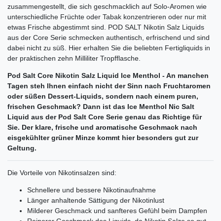
zusammengestellt, die sich geschmacklich auf Solo-Aromen wie
unterschiedliche Früchte oder Tabak konzentrieren oder nur mit
etwas Frische abgestimmt sind. POD SALT Nikotin Salz Liquids
aus der Core Serie schmecken authentisch, erfrischend und sind
dabei nicht zu süß. Hier erhalten Sie die beliebten Fertigliquids in
der praktischen zehn Milliliter Tropfflasche.
Pod Salt Core Nikotin Salz Liquid Ice Menthol - An manchen
Tagen steh Ihnen einfach nicht der Sinn nach Fruchtaromen
oder süßen Dessert-Liquids, sondern nach einem puren,
frischen Geschmack? Dann ist das Ice Menthol Nic Salt
Liquid aus der Pod Salt Core Serie genau das Richtige für
Sie. Der klare, frische und aromatische Geschmack nach
eisgekühlter grüner Minze kommt hier besonders gut zur
Geltung.
Die Vorteile von Nikotinsalzen sind:
Schnellere und bessere Nikotinaufnahme
Länger anhaltende Sättigung der Nikotinlust
Milderer Geschmack und sanfteres Gefühl beim Dampfen
Reinerer Geschmack des Liquids, da Nikotin Salze so gut