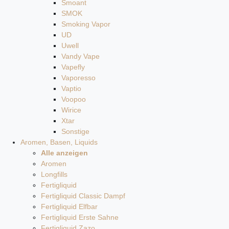
Smoant
SMOK
Smoking Vapor
UD
Uwell
Vandy Vape
Vapefly
Vaporesso
Vaptio
Voopoo
Wirice
Xtar
Sonstige
Aromen, Basen, Liquids
Alle anzeigen
Aromen
Longfills
Fertigliquid
Fertigliquid Classic Dampf
Fertigliquid Elfbar
Fertigliquid Erste Sahne
Fertigliquid Zazo