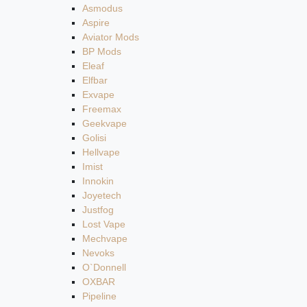
Asmodus
Aspire
Aviator Mods
BP Mods
Eleaf
Elfbar
Exvape
Freemax
Geekvape
Golisi
Hellvape
Imist
Innokin
Joyetech
Justfog
Lost Vape
Mechvape
Nevoks
O`Donnell
OXBAR
Pipeline