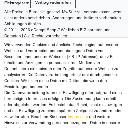
Vertrag widerrufen
Elektrogesetz
Alle Preise in Euro inkl. gesetzl. MwSt. zzgl.
Versandkosten
, wenn
nicht anders beschrieben. Änderungen und Irrtümer vorbehalten.
Abbildungen ähnlich.
© 2011 - 2026 eDampf-Shop // Wir lieben E-Zigaretten und
Dampfen | Alle Rechte vorbehalten.
Besuchen Sie auch unseren
SURAO Krisenvorsorge Onlineshop
Wir verwenden Cookies und ähnliche Technologien auf unserer
mit vielen spannenden Artikeln.
Website und verarbeiten personenbezogene Daten von
Besucher:innen unserer Webseite (z.B. IP-Adresse), um z.B.
Bitte entschuldigen Sie, wenn wir telefonisch wegen hoher
Inhalte und Anzeigen zu personalisieren, Medien von
betrieblicher Auslastung nicht erreichbar sein sollten.
Drittanbietern einzubinden oder Zugriffe auf unsere Website zu
Schreiben Sie uns gerne eine E-Mail mit Ihrer Telefonnummer
analysieren. Die Datenverarbeitung erfolgt erst durch gesetzte
und der Bitte um Rückruf.
Cookies. Wir teilen diese Daten mit Dritten, die wir in den
Wir rufen Sie schnellstmöglich zurück.
Einstellungen benennen.
Die Datenverarbeitung kann mit Einwilligung oder aufgrund eines
Wir versenden in die folgenden Länder
berechtigten Interesses erfolgen. Die Zustimmung kann erteilt
oder abgelehnt werden. Es besteht das Recht, nicht einzuwilligen
und die Einwilligung zu einem späteren Zeitpunkt zu ändern oder
Versandkostenfrei (DE) ab 69 €
zu widerrufen. Beachten Sie unser
Impressum
und weitere
Hinweise zur Verwendung personenbezogener Daten in unserer