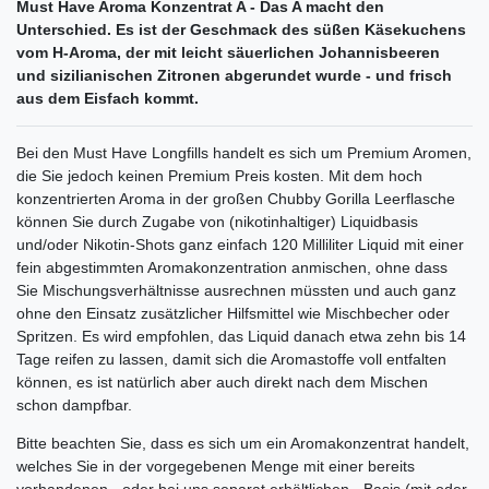
Must Have Aroma Konzentrat A - Das A macht den
Unterschied. Es ist der Geschmack des süßen Käsekuchens
vom H-Aroma, der mit leicht säuerlichen Johannisbeeren
und sizilianischen Zitronen abgerundet wurde - und frisch
aus dem Eisfach kommt.
Bei den Must Have Longfills handelt es sich um Premium Aromen,
die Sie jedoch keinen Premium Preis kosten. Mit dem hoch
konzentrierten Aroma in der großen Chubby Gorilla Leerflasche
können Sie durch Zugabe von (nikotinhaltiger) Liquidbasis
und/oder Nikotin-Shots ganz einfach 120 Milliliter Liquid mit einer
fein abgestimmten Aromakonzentration anmischen, ohne dass
Sie Mischungsverhältnisse ausrechnen müssten und auch ganz
ohne den Einsatz zusätzlicher Hilfsmittel wie Mischbecher oder
Spritzen. Es wird empfohlen, das Liquid danach etwa zehn bis 14
Tage reifen zu lassen, damit sich die Aromastoffe voll entfalten
können, es ist natürlich aber auch direkt nach dem Mischen
schon dampfbar.
Bitte beachten Sie, dass es sich um ein Aromakonzentrat handelt,
welches Sie in der vorgegebenen Menge mit einer bereits
vorhandenen - oder bei uns separat erhältlichen - Basis (mit oder