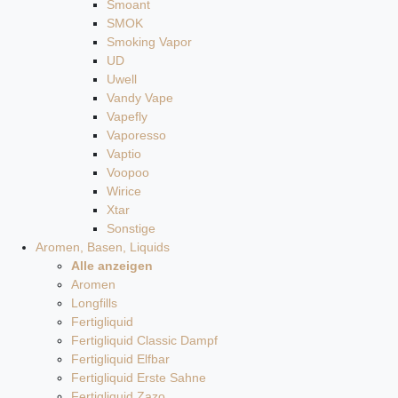
Smoant
SMOK
Smoking Vapor
UD
Uwell
Vandy Vape
Vapefly
Vaporesso
Vaptio
Voopoo
Wirice
Xtar
Sonstige
Aromen, Basen, Liquids
Alle anzeigen
Aromen
Longfills
Fertigliquid
Fertigliquid Classic Dampf
Fertigliquid Elfbar
Fertigliquid Erste Sahne
Fertigliquid Zazo