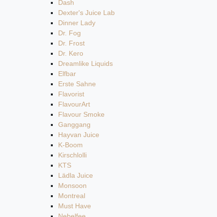
Dash
Dexter's Juice Lab
Dinner Lady
Dr. Fog
Dr. Frost
Dr. Kero
Dreamlike Liquids
Elfbar
Erste Sahne
Flavorist
FlavourArt
Flavour Smoke
Ganggang
Hayvan Juice
K-Boom
Kirschlolli
KTS
Lädla Juice
Monsoon
Montreal
Must Have
Nebelfee