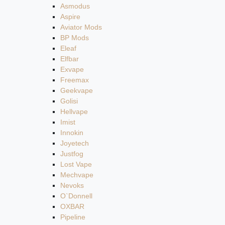
Asmodus
Aspire
Aviator Mods
BP Mods
Eleaf
Elfbar
Exvape
Freemax
Geekvape
Golisi
Hellvape
Imist
Innokin
Joyetech
Justfog
Lost Vape
Mechvape
Nevoks
O`Donnell
OXBAR
Pipeline