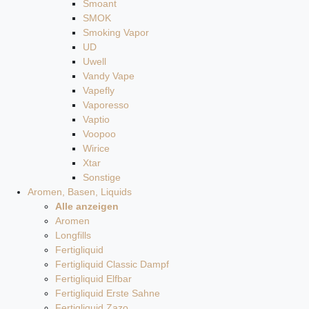
Smoant
SMOK
Smoking Vapor
UD
Uwell
Vandy Vape
Vapefly
Vaporesso
Vaptio
Voopoo
Wirice
Xtar
Sonstige
Aromen, Basen, Liquids
Alle anzeigen
Aromen
Longfills
Fertigliquid
Fertigliquid Classic Dampf
Fertigliquid Elfbar
Fertigliquid Erste Sahne
Fertigliquid Zazo