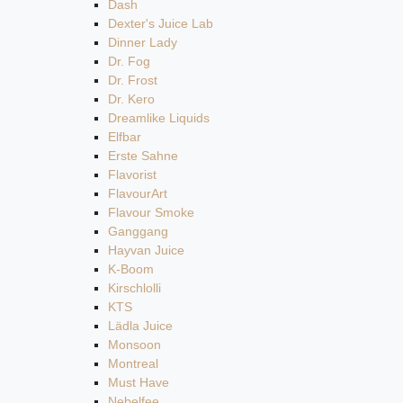
Dash
Dexter's Juice Lab
Dinner Lady
Dr. Fog
Dr. Frost
Dr. Kero
Dreamlike Liquids
Elfbar
Erste Sahne
Flavorist
FlavourArt
Flavour Smoke
Ganggang
Hayvan Juice
K-Boom
Kirschlolli
KTS
Lädla Juice
Monsoon
Montreal
Must Have
Nebelfee