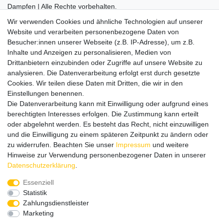
Dampfen | Alle Rechte vorbehalten.
Besuchen Sie auch unseren
SURAO Krisenvorsorge Onlineshop
Wir verwenden Cookies und ähnliche Technologien auf unserer
mit vielen spannenden Artikeln.
Website und verarbeiten personenbezogene Daten von
Besucher:innen unserer Webseite (z.B. IP-Adresse), um z.B.
Bitte entschuldigen Sie, wenn wir telefonisch wegen hoher
Inhalte und Anzeigen zu personalisieren, Medien von
betrieblicher Auslastung nicht erreichbar sein sollten.
Drittanbietern einzubinden oder Zugriffe auf unsere Website zu
Schreiben Sie uns gerne eine E-Mail mit Ihrer Telefonnummer
analysieren. Die Datenverarbeitung erfolgt erst durch gesetzte
und der Bitte um Rückruf.
Cookies. Wir teilen diese Daten mit Dritten, die wir in den
Wir rufen Sie schnellstmöglich zurück.
Einstellungen benennen.
Die Datenverarbeitung kann mit Einwilligung oder aufgrund eines
Wir versenden in die folgenden Länder
berechtigten Interesses erfolgen. Die Zustimmung kann erteilt
oder abgelehnt werden. Es besteht das Recht, nicht einzuwilligen
und die Einwilligung zu einem späteren Zeitpunkt zu ändern oder
Versandkostenfrei (DE) ab 69 €
zu widerrufen. Beachten Sie unser
Impressum
und weitere
Hinweise zur Verwendung personenbezogener Daten in unserer
Daten­schutz­erklärung
.
Essenziell
Statistik
Zahlungsdienstleister
Marketing