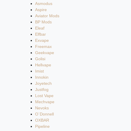
Asmodus
Aspire
Aviator Mods
BP Mods
Eleaf
Elfbar
Exvape
Freemax
Geekvape
Golisi
Hellvape
Imist
Innokin
Joyetech
Justfog
Lost Vape
Mechvape
Nevoks
O`Donnell
OXBAR
Pipeline