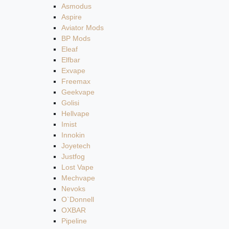
Asmodus
Aspire
Aviator Mods
BP Mods
Eleaf
Elfbar
Exvape
Freemax
Geekvape
Golisi
Hellvape
Imist
Innokin
Joyetech
Justfog
Lost Vape
Mechvape
Nevoks
O`Donnell
OXBAR
Pipeline