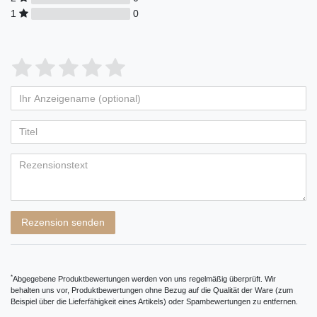
1
0
Bewertungssterne
1
2
3
4
5
von
von
von
von
von
Ihr
Platzhalter
5
5
5
5
5
Anzeigename
Bewertungssternen
Bewertungssternen
Bewertungssternen
Bewertungssternen
Bewertungssternen
(optional)
Titel
Rezensionstext
Rezension senden
*
Abgegebene Produktbewertungen werden von uns regelmäßig überprüft. Wir
behalten uns vor, Produktbewertungen ohne Bezug auf die Qualität der Ware (zum
Beispiel über die Lieferfähigkeit eines Artikels) oder Spambewertungen zu entfernen.