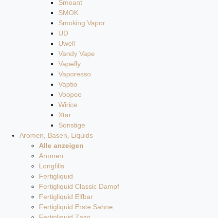
Smoant
SMOK
Smoking Vapor
UD
Uwell
Vandy Vape
Vapefly
Vaporesso
Vaptio
Voopoo
Wirice
Xtar
Sonstige
Aromen, Basen, Liquids
Alle anzeigen
Aromen
Longfills
Fertigliquid
Fertigliquid Classic Dampf
Fertigliquid Elfbar
Fertigliquid Erste Sahne
Fertigliquid Zazo