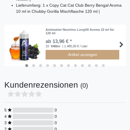
Lieferumfang: 1 x Copy Cat Cat Club Berry Bengal Aroma
10 ml in Chubby Gorilla Mischflasche 120 ml |
Antimatter Neutrino Longfill Aroma 10 ml für
120 ml
ab 13,96 € *
10
Milliliter
| 1.485,00 € / Liter
Artikel anzeigen
Kundenrezensionen
(0)
5
0
4
0
3
0
2
0