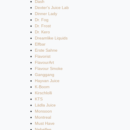
Dash
Dexter's Juice Lab
Dinner Lady
Dr. Fog
Dr. Frost
Dr. Kero
Dreamlike Liquids
Elfbar
Erste Sahne
Flavorist
FlavourArt
Flavour Smoke
Ganggang
Hayvan Juice
K-Boom
Kirschlolli
KTS
Lädla Juice
Monsoon
Montreal
Must Have
Nebelfee