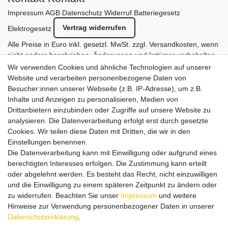
Impressum
AGB
Datenschutz
Widerruf
Batteriegesetz
Vertrag widerrufen
Elektrogesetz
Alle Preise in Euro inkl. gesetzl. MwSt. zzgl.
Versandkosten
, wenn
nicht anders beschrieben. Änderungen und Irrtümer vorbehalten.
Abbildungen ähnlich.
Wir verwenden Cookies und ähnliche Technologien auf unserer
© 2011 - 2026 eDampf-Shop // Wir lieben E-Zigaretten und
Website und verarbeiten personenbezogene Daten von
Dampfen | Alle Rechte vorbehalten.
Besucher:innen unserer Webseite (z.B. IP-Adresse), um z.B.
Besuchen Sie auch unseren
SURAO Krisenvorsorge Onlineshop
Inhalte und Anzeigen zu personalisieren, Medien von
mit vielen spannenden Artikeln.
Drittanbietern einzubinden oder Zugriffe auf unsere Website zu
analysieren. Die Datenverarbeitung erfolgt erst durch gesetzte
Bitte entschuldigen Sie, wenn wir telefonisch wegen hoher
Cookies. Wir teilen diese Daten mit Dritten, die wir in den
betrieblicher Auslastung nicht erreichbar sein sollten.
Einstellungen benennen.
Schreiben Sie uns gerne eine E-Mail mit Ihrer Telefonnummer
Die Datenverarbeitung kann mit Einwilligung oder aufgrund eines
und der Bitte um Rückruf.
berechtigten Interesses erfolgen. Die Zustimmung kann erteilt
Wir rufen Sie schnellstmöglich zurück.
oder abgelehnt werden. Es besteht das Recht, nicht einzuwilligen
und die Einwilligung zu einem späteren Zeitpunkt zu ändern oder
zu widerrufen. Beachten Sie unser
Impressum
und weitere
Wir versenden in die folgenden Länder
Hinweise zur Verwendung personenbezogener Daten in unserer
Daten­schutz­erklärung
.
Versandkostenfrei (DE) ab 69 €