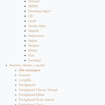
Smoant
SMOK
Smoking Vapor
UD
Uwell
Vandy Vape
Vapefly
Vaporesso
Vaptio
Voopoo
Wirice
Xtar
Sonstige
Aromen, Basen, Liquids
Alle anzeigen
Aromen
Longfills
Fertigliquid
Fertigliquid Classic Dampf
Fertigliquid Elfbar
Fertigliquid Erste Sahne
Fertigliquid Zazo