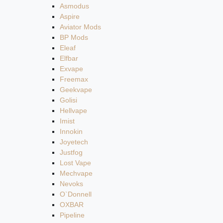
Asmodus
Aspire
Aviator Mods
BP Mods
Eleaf
Elfbar
Exvape
Freemax
Geekvape
Golisi
Hellvape
Imist
Innokin
Joyetech
Justfog
Lost Vape
Mechvape
Nevoks
O`Donnell
OXBAR
Pipeline