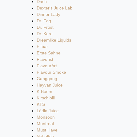
Dash
Dexter's Juice Lab
Dinner Lady
Dr. Fog
Dr. Frost
Dr. Kero
Dreamlike Liquids
Elfbar
Erste Sahne
Flavorist
FlavourArt
Flavour Smoke
Ganggang
Hayvan Juice
K-Boom
Kirschlolli
KTS
Lädla Juice
Monsoon
Montreal
Must Have
Nebelfee