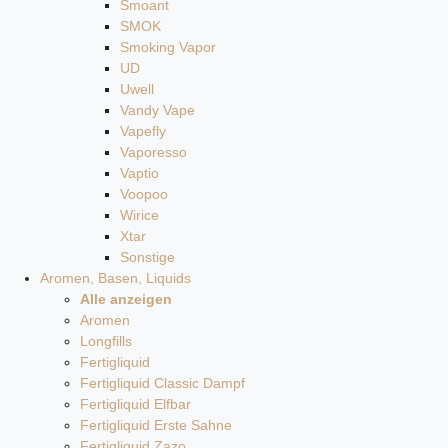
Smoant
SMOK
Smoking Vapor
UD
Uwell
Vandy Vape
Vapefly
Vaporesso
Vaptio
Voopoo
Wirice
Xtar
Sonstige
Aromen, Basen, Liquids
Alle anzeigen
Aromen
Longfills
Fertigliquid
Fertigliquid Classic Dampf
Fertigliquid Elfbar
Fertigliquid Erste Sahne
Fertigliquid Zazo