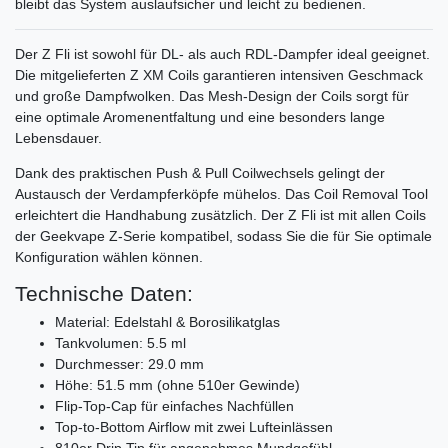
bleibt das System auslaufsicher und leicht zu bedienen.
Der Z Fli ist sowohl für DL- als auch RDL-Dampfer ideal geeignet.
Die mitgelieferten Z XM Coils garantieren intensiven Geschmack
und große Dampfwolken. Das Mesh-Design der Coils sorgt für
eine optimale Aromenentfaltung und eine besonders lange
Lebensdauer.
Dank des praktischen Push & Pull Coilwechsels gelingt der
Austausch der Verdampferköpfe mühelos. Das Coil Removal Tool
erleichtert die Handhabung zusätzlich. Der Z Fli ist mit allen Coils
der Geekvape Z-Serie kompatibel, sodass Sie die für Sie optimale
Konfiguration wählen können.
Technische Daten:
Material: Edelstahl & Borosilikatglas
Tankvolumen: 5.5 ml
Durchmesser: 29.0 mm
Höhe: 51.5 mm (ohne 510er Gewinde)
Flip-Top-Cap für einfaches Nachfüllen
Top-to-Bottom Airflow mit zwei Lufteinlässen
810er Drip Tip für angenehmes Mundgefühl