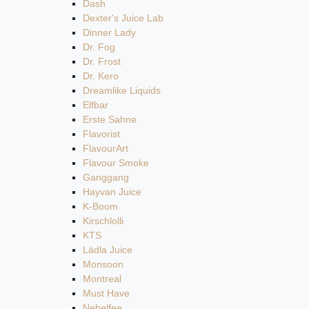
Dash
Dexter's Juice Lab
Dinner Lady
Dr. Fog
Dr. Frost
Dr. Kero
Dreamlike Liquids
Elfbar
Erste Sahne
Flavorist
FlavourArt
Flavour Smoke
Ganggang
Hayvan Juice
K-Boom
Kirschlolli
KTS
Lädla Juice
Monsoon
Montreal
Must Have
Nebelfee