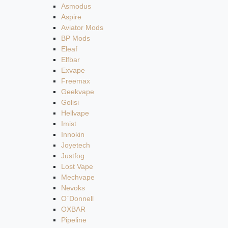
Asmodus
Aspire
Aviator Mods
BP Mods
Eleaf
Elfbar
Exvape
Freemax
Geekvape
Golisi
Hellvape
Imist
Innokin
Joyetech
Justfog
Lost Vape
Mechvape
Nevoks
O`Donnell
OXBAR
Pipeline