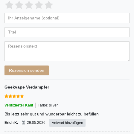
Bewertungssterne
1
2
3
4
5
von
von
von
von
von
Ihr
Platzhalter
5
5
5
5
5
Anzeigename
Bewertungssternen
Bewertungssternen
Bewertungssternen
Bewertungssternen
Bewertungssternen
(optional)
Titel
Rezensionstext
Rezension senden
Geekvape Verdampfer
Verifizierter Kauf
Farbe: silver
Bis jetzt sehr gut und wunderbar leicht zu befüllen
Erich K.
29.05.2026
Antwort hinzufügen