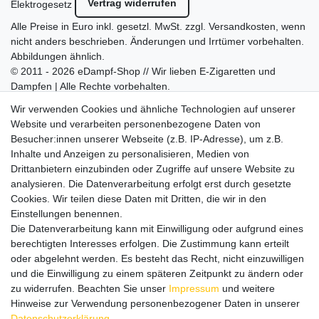
Vertrag widerrufen
Elektrogesetz
Alle Preise in Euro inkl. gesetzl. MwSt. zzgl.
Versandkosten
, wenn
nicht anders beschrieben. Änderungen und Irrtümer vorbehalten.
Abbildungen ähnlich.
© 2011 - 2026 eDampf-Shop // Wir lieben E-Zigaretten und
Dampfen | Alle Rechte vorbehalten.
Besuchen Sie auch unseren
SURAO Krisenvorsorge Onlineshop
Wir verwenden Cookies und ähnliche Technologien auf unserer
mit vielen spannenden Artikeln.
Website und verarbeiten personenbezogene Daten von
Besucher:innen unserer Webseite (z.B. IP-Adresse), um z.B.
Bitte entschuldigen Sie, wenn wir telefonisch wegen hoher
Inhalte und Anzeigen zu personalisieren, Medien von
betrieblicher Auslastung nicht erreichbar sein sollten.
Drittanbietern einzubinden oder Zugriffe auf unsere Website zu
Schreiben Sie uns gerne eine E-Mail mit Ihrer Telefonnummer
analysieren. Die Datenverarbeitung erfolgt erst durch gesetzte
und der Bitte um Rückruf.
Cookies. Wir teilen diese Daten mit Dritten, die wir in den
Wir rufen Sie schnellstmöglich zurück.
Einstellungen benennen.
Die Datenverarbeitung kann mit Einwilligung oder aufgrund eines
Wir versenden in die folgenden Länder
berechtigten Interesses erfolgen. Die Zustimmung kann erteilt
oder abgelehnt werden. Es besteht das Recht, nicht einzuwilligen
und die Einwilligung zu einem späteren Zeitpunkt zu ändern oder
Versandkostenfrei (DE) ab 69 €
zu widerrufen. Beachten Sie unser
Impressum
und weitere
Hinweise zur Verwendung personenbezogener Daten in unserer
Daten­schutz­erklärung
.