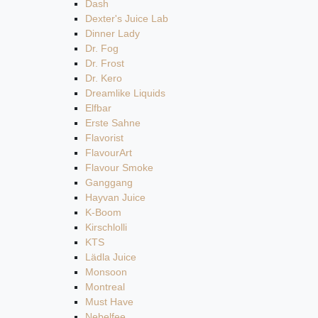
Dash
Dexter's Juice Lab
Dinner Lady
Dr. Fog
Dr. Frost
Dr. Kero
Dreamlike Liquids
Elfbar
Erste Sahne
Flavorist
FlavourArt
Flavour Smoke
Ganggang
Hayvan Juice
K-Boom
Kirschlolli
KTS
Lädla Juice
Monsoon
Montreal
Must Have
Nebelfee