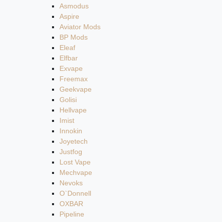
Asmodus
Aspire
Aviator Mods
BP Mods
Eleaf
Elfbar
Exvape
Freemax
Geekvape
Golisi
Hellvape
Imist
Innokin
Joyetech
Justfog
Lost Vape
Mechvape
Nevoks
O`Donnell
OXBAR
Pipeline