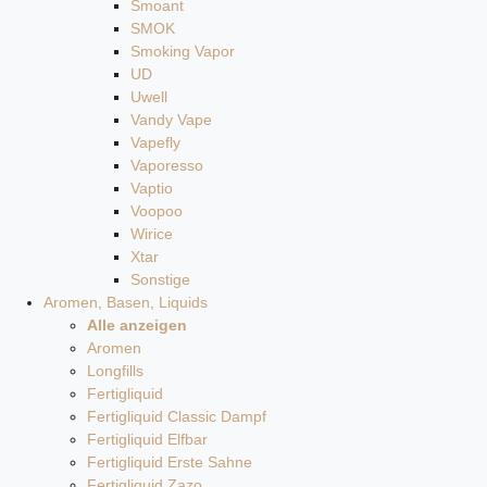
Smoant
SMOK
Smoking Vapor
UD
Uwell
Vandy Vape
Vapefly
Vaporesso
Vaptio
Voopoo
Wirice
Xtar
Sonstige
Aromen, Basen, Liquids
Alle anzeigen
Aromen
Longfills
Fertigliquid
Fertigliquid Classic Dampf
Fertigliquid Elfbar
Fertigliquid Erste Sahne
Fertigliquid Zazo