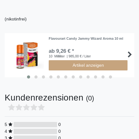
(nikotinfrei)
Flavourart Candy Jammy Wizard Aroma 10 ml
ab 9,26 € *
10
Milliliter
| 985,00 € / Liter
Artikel anzeigen
Kundenrezensionen
(0)
5
0
4
0
3
0