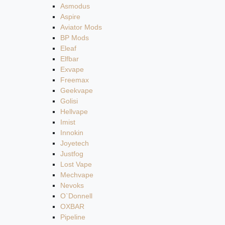
Asmodus
Aspire
Aviator Mods
BP Mods
Eleaf
Elfbar
Exvape
Freemax
Geekvape
Golisi
Hellvape
Imist
Innokin
Joyetech
Justfog
Lost Vape
Mechvape
Nevoks
O`Donnell
OXBAR
Pipeline