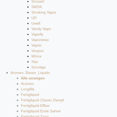
Smoant
SMOK
Smoking Vapor
UD
Uwell
Vandy Vape
Vapefly
Vaporesso
Vaptio
Voopoo
Wirice
Xtar
Sonstige
Aromen, Basen, Liquids
Alle anzeigen
Aromen
Longfills
Fertigliquid
Fertigliquid Classic Dampf
Fertigliquid Elfbar
Fertigliquid Erste Sahne
Fertigliquid Zazo