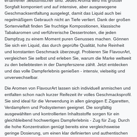
erfahrener Selbstmischer sind. Jedes Aroma wird mit größter
Sorgfalt komponiert und auf intensive, aber ausgewogene
Geschmacksentfaltung ausgelegt, damit das Liquid auch bei
regelmäßigem Gebrauch nicht an Tiefe verliert. Dank der großen
Sortenvielfalt finden Sie fruchtige Kompositionen, klassische
Tabakaromen und verführerische Dessertnoten, die jeden
Dampfzug zu einem Moment puren Genusses machen. Gönnen
Sie sich ein Liquid, das durch geprüfte Qualität, hohe Reinheit
und konstanten Geschmack überzeugt. Probieren Sie FlavourArt,
vergleichen Sie selbst und erleben Sie, warum die Marke weltweit
zu den beliebtesten in der Dampferszene zählt. Jetzt entdecken
und das volle Dampferlebnis genießen - intensiv, vielseitig und
unverwechselbar.
Die Aromen von FlavourArt lassen sich individuell anmischen und
entfalten schon nach kurzer Reifezeit ihr volles Geschmacksprofil.
Sie sind ideal für die Verwendung in allen gängigen E Zigaretten,
Verdampfern und Podsystemen geeignet. Die sorgfältig
ausgewählten und kontrollierten Inhaltsstoffe sorgen für ein
gleichbleibend hochwertiges Dampferlebnis - Zug für Zug. Durch
die hohe Konzentration genügt bereits eine vergleichsweise
geringe Dosierung, um einen klar definierten und authentischen