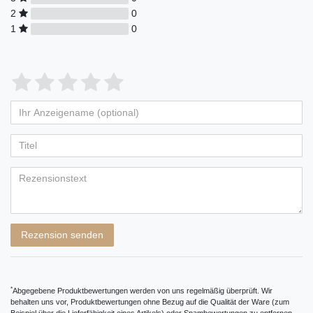
2
0
1
0
Bewertungssterne
1
2
3
4
5
von
von
von
von
von
Ihr
Platzhalter
5
5
5
5
5
Anzeigename
Bewertungssternen
Bewertungssternen
Bewertungssternen
Bewertungssternen
Bewertungssternen
(optional)
Titel
Rezensionstext
Rezension senden
*
Abgegebene Produktbewertungen werden von uns regelmäßig überprüft. Wir
behalten uns vor, Produktbewertungen ohne Bezug auf die Qualität der Ware (zum