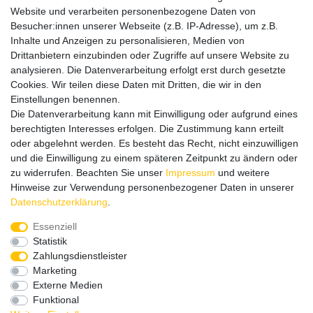
mit vielen spannenden Artikeln.
Website und verarbeiten personenbezogene Daten von
Besucher:innen unserer Webseite (z.B. IP-Adresse), um z.B.
Bitte entschuldigen Sie, wenn wir telefonisch wegen hoher
Inhalte und Anzeigen zu personalisieren, Medien von
betrieblicher Auslastung nicht erreichbar sein sollten.
Drittanbietern einzubinden oder Zugriffe auf unsere Website zu
Schreiben Sie uns gerne eine E-Mail mit Ihrer Telefonnummer
analysieren. Die Datenverarbeitung erfolgt erst durch gesetzte
und der Bitte um Rückruf.
Cookies. Wir teilen diese Daten mit Dritten, die wir in den
Wir rufen Sie schnellstmöglich zurück.
Einstellungen benennen.
Die Datenverarbeitung kann mit Einwilligung oder aufgrund eines
Wir versenden in die folgenden Länder
berechtigten Interesses erfolgen. Die Zustimmung kann erteilt
oder abgelehnt werden. Es besteht das Recht, nicht einzuwilligen
und die Einwilligung zu einem späteren Zeitpunkt zu ändern oder
Versandkostenfrei (DE) ab 69 €
zu widerrufen. Beachten Sie unser
Impressum
und weitere
Hinweise zur Verwendung personenbezogener Daten in unserer
Daten­schutz­erklärung
.
Essenziell
Statistik
Zahlungsdienstleister
Marketing
Externe Medien
Funktional