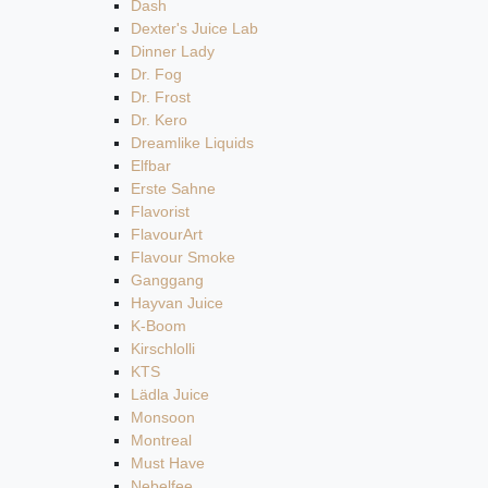
Dash
Dexter's Juice Lab
Dinner Lady
Dr. Fog
Dr. Frost
Dr. Kero
Dreamlike Liquids
Elfbar
Erste Sahne
Flavorist
FlavourArt
Flavour Smoke
Ganggang
Hayvan Juice
K-Boom
Kirschlolli
KTS
Lädla Juice
Monsoon
Montreal
Must Have
Nebelfee