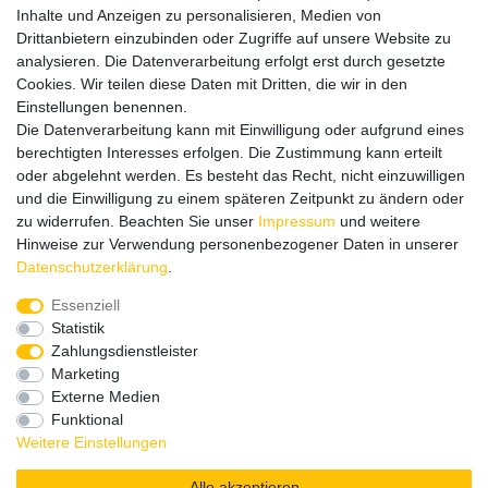
Inhalte und Anzeigen zu personalisieren, Medien von
betrieblicher Auslastung nicht erreichbar sein sollten.
Drittanbietern einzubinden oder Zugriffe auf unsere Website zu
Schreiben Sie uns gerne eine E-Mail mit Ihrer Telefonnummer
analysieren. Die Datenverarbeitung erfolgt erst durch gesetzte
und der Bitte um Rückruf.
Cookies. Wir teilen diese Daten mit Dritten, die wir in den
Wir rufen Sie schnellstmöglich zurück.
Einstellungen benennen.
Die Datenverarbeitung kann mit Einwilligung oder aufgrund eines
Wir versenden in die folgenden Länder
berechtigten Interesses erfolgen. Die Zustimmung kann erteilt
oder abgelehnt werden. Es besteht das Recht, nicht einzuwilligen
und die Einwilligung zu einem späteren Zeitpunkt zu ändern oder
Versandkostenfrei (DE) ab 69 €
zu widerrufen. Beachten Sie unser
Impressum
und weitere
Hinweise zur Verwendung personenbezogener Daten in unserer
Daten­schutz­erklärung
.
Essenziell
Statistik
Zahlungsdienstleister
Marketing
Externe Medien
Funktional
Weitere Einstellungen
Alle akzeptieren