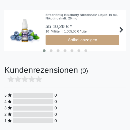
Elfbar Elfliq Blueberry Nikotinsalz Liquid 10 ml
,
Nikotingehalt: 20 mg
ab 10,20 € *
10
Milliliter
| 1.085,00 € / Liter
Artikel anzeigen
Kundenrezensionen
(0)
5
0
4
0
3
0
2
0
1
0