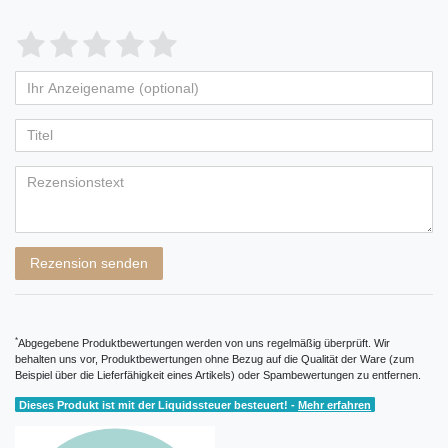
Bewertungssterne
1
2
3
4
5
von
von
von
von
von
Ihr
Platzhalter
5
5
5
5
5
Anzeigename
Bewertungssternen
Bewertungssternen
Bewertungssternen
Bewertungssternen
Bewertungssternen
(optional)
Titel
Rezensionstext
Rezension senden
*
Abgegebene Produktbewertungen werden von uns regelmäßig überprüft. Wir
behalten uns vor, Produktbewertungen ohne Bezug auf die Qualität der Ware (zum
Beispiel über die Lieferfähigkeit eines Artikels) oder Spambewertungen zu entfernen.
Dieses Produkt ist mit der Liquidssteuer besteuert! -
Mehr erfahren