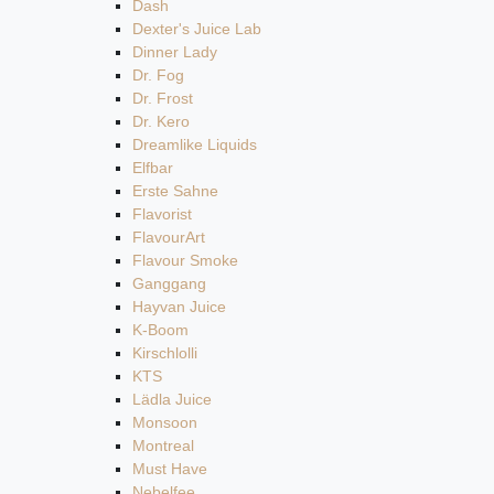
Dash
Dexter's Juice Lab
Dinner Lady
Dr. Fog
Dr. Frost
Dr. Kero
Dreamlike Liquids
Elfbar
Erste Sahne
Flavorist
FlavourArt
Flavour Smoke
Ganggang
Hayvan Juice
K-Boom
Kirschlolli
KTS
Lädla Juice
Monsoon
Montreal
Must Have
Nebelfee