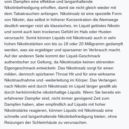
vom Dampfen eine effektive und langanhaltende
Nikotinbefriedigung erhoffen, damit sie nicht gleich wieder mit
dem Tabakrauchen anfangen. Nikotinsalz ist eine spezielle Form
von Nikotin, das selbst in höherer Konzentration die Atemwege
deutlich weniger reizt als klassisches, im Liquid gelöstes Nikotin
und somit auch kein trockenes Gefühl im Hals oder Husten
verursacht. Somit können Liquids mit Nikotinsalz auch in sehr
hohen Nikotinstärken von bis zu 18 oder 20 Milligramm gedampft
werden, was sie ergiebiger und sparsamer im Verbrauch macht.
Auf der anderen Seite kommt der Liquid-Geschmack
authentischer zur Geltung, da Nikotinsalze keinen störenden
Eigengeschmack entwickeln. Das Nikotinsalz sorgt für einen
milden, dennoch spürbaren Throat Hit und für eine wirksame
Nikotinaufnahme und -weiterleitung im Körper. Das Verlangen
nach Nikotin wird durch Nikotinsalz im Liquid länger gestillt als
durch herkömmliche nikotinhaltige Liquids. Wenn Sie bereits ein
erfahrener Dampfer sind, nicht immer genügend Zeit zum
Dampfen haben, aber empfindlich auf Liquids mit hoher
Nikotinstärke reagieren, können Liquids mit Nikotinsalz eine
schnelle und langanhaltende Nikotinbefriedigung bieten, ohne
Reizungen der Schleimhäute zu verursachen.