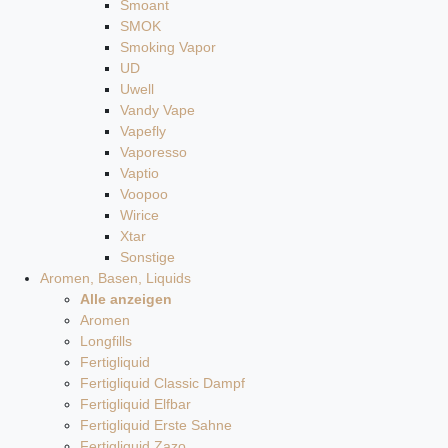
Smoant
SMOK
Smoking Vapor
UD
Uwell
Vandy Vape
Vapefly
Vaporesso
Vaptio
Voopoo
Wirice
Xtar
Sonstige
Aromen, Basen, Liquids
Alle anzeigen
Aromen
Longfills
Fertigliquid
Fertigliquid Classic Dampf
Fertigliquid Elfbar
Fertigliquid Erste Sahne
Fertigliquid Zazo