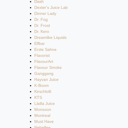
Dash
Dexter's Juice Lab
Dinner Lady
Dr. Fog
Dr. Frost
Dr. Kero
Dreamlike Liquids
Elfbar
Erste Sahne
Flavorist
FlavourArt
Flavour Smoke
Ganggang
Hayvan Juice
K-Boom
Kirschlolli
KTS
Lädla Juice
Monsoon
Montreal
Must Have
Nebelfee