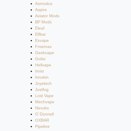
Asmodus
Aspire
Aviator Mods
BP Mods
Eleaf
Elfbar
Exvape
Freemax
Geekvape
Golisi
Hellvape
Imist
Innokin
Joyetech
Justfog
Lost Vape
Mechvape
Nevoks
O`Donnell
OXBAR
Pipeline