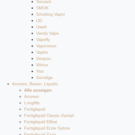
Smoant
SMOK
Smoking Vapor
UD
Uwell
Vandy Vape
Vapefly
Vaporesso
Vaptio
Voopoo
Wirice
Xtar
Sonstige
Aromen, Basen, Liquids
Alle anzeigen
Aromen
Longfills
Fertigliquid
Fertigliquid Classic Dampf
Fertigliquid Elfbar
Fertigliquid Erste Sahne
Fertigliquid Zazo