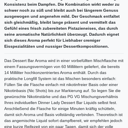
Konsistenz beim Dampfen. Die Kombination wirkt weder zu
schwer noch zu süß und bleibt auch bei längerem Genuss
ausgewogen und angenehm mild. Der Geschmack entfaltet
sich gleichmäßig, bleibt lange präsent und vermittelt das
Gefühl eines frisch zubereiteten Pistazieneises, das durch
seine aromatische Natürlichkeit überzeugt. Dadurch eignet
sich dieses Aroma perfekt für Liebhaber cremiger
Eisspezialitäten und nussiger Dessertkompositionen.
Das Dessert Bar Aroma wird in einer vorbefüllten Mischflasche mit
einem Fassungsvermögen von 60 Millilitern geliefert, die bereits
14 Milliliter hochkonzentriertes Aroma enthält. Durch das
praktische Longfill System ist das Mischen besonders einfach:
Füllen Sie die Flasche einfach mit nikotinfreier Basis oder einer
Nikotinbasis (Nic Shots) bis zur Markierung auf. So legen Sie die
gewünschte Nikotinstärke und das PG VG Mischungsverhältnis
Ihres individuellen Dinner Lady Dessert Bar Liquids selbst fest.
Anschließend die Flasche für einige Minuten kräftig schütteln,
damit sich Aroma und Basis vollständig verbinden. Theoretisch ist
das angemischte Liquid sofort dampfbereit, wir empfehlen jedoch
eine kurze Reifezeit von ein paar Tagen, damit sich der volle