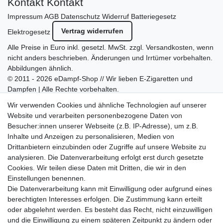
Kontakt
Kontakt
Impressum
AGB
Datenschutz
Widerruf
Batteriegesetz
Vertrag widerrufen
Elektrogesetz
Alle Preise in Euro inkl. gesetzl. MwSt. zzgl.
Versandkosten
, wenn
nicht anders beschrieben. Änderungen und Irrtümer vorbehalten.
Abbildungen ähnlich.
© 2011 - 2026 eDampf-Shop // Wir lieben E-Zigaretten und
Dampfen | Alle Rechte vorbehalten.
Besuchen Sie auch unseren
SURAO Krisenvorsorge Onlineshop
Wir verwenden Cookies und ähnliche Technologien auf unserer
mit vielen spannenden Artikeln.
Website und verarbeiten personenbezogene Daten von
Besucher:innen unserer Webseite (z.B. IP-Adresse), um z.B.
Bitte entschuldigen Sie, wenn wir telefonisch wegen hoher
Inhalte und Anzeigen zu personalisieren, Medien von
betrieblicher Auslastung nicht erreichbar sein sollten.
Drittanbietern einzubinden oder Zugriffe auf unsere Website zu
Schreiben Sie uns gerne eine E-Mail mit Ihrer Telefonnummer
analysieren. Die Datenverarbeitung erfolgt erst durch gesetzte
und der Bitte um Rückruf.
Cookies. Wir teilen diese Daten mit Dritten, die wir in den
Wir rufen Sie schnellstmöglich zurück.
Einstellungen benennen.
Die Datenverarbeitung kann mit Einwilligung oder aufgrund eines
Wir versenden in die folgenden Länder
berechtigten Interesses erfolgen. Die Zustimmung kann erteilt
oder abgelehnt werden. Es besteht das Recht, nicht einzuwilligen
und die Einwilligung zu einem späteren Zeitpunkt zu ändern oder