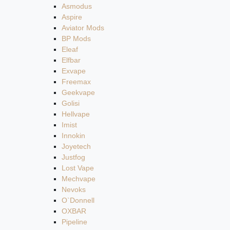
Asmodus
Aspire
Aviator Mods
BP Mods
Eleaf
Elfbar
Exvape
Freemax
Geekvape
Golisi
Hellvape
Imist
Innokin
Joyetech
Justfog
Lost Vape
Mechvape
Nevoks
O`Donnell
OXBAR
Pipeline