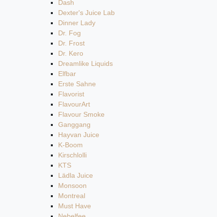
Dash
Dexter's Juice Lab
Dinner Lady
Dr. Fog
Dr. Frost
Dr. Kero
Dreamlike Liquids
Elfbar
Erste Sahne
Flavorist
FlavourArt
Flavour Smoke
Ganggang
Hayvan Juice
K-Boom
Kirschlolli
KTS
Lädla Juice
Monsoon
Montreal
Must Have
Nebelfee