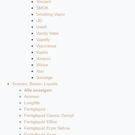
Smoant
SMOK
Smoking Vapor
UD
Uwell
Vandy Vape
Vapefly
Vaporesso
Vaptio
Voopoo
Wirice
Xtar
Sonstige
Aromen, Basen, Liquids
Alle anzeigen
Aromen
Longfills
Fertigliquid
Fertigliquid Classic Dampf
Fertigliquid Elfbar
Fertigliquid Erste Sahne
Fertigliquid Zazo