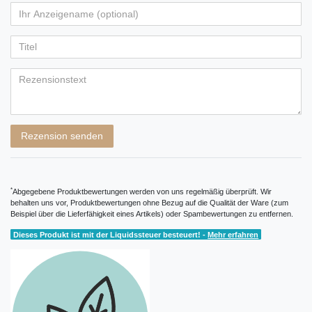
von
von
von
von
von
Ihr
Platzhalter
5
5
5
5
5
Anzeigename
Bewertungssternen
Bewertungssternen
Bewertungssternen
Bewertungssternen
Bewertungssternen
(optional)
Titel
Rezensionstext
Rezension senden
*
Abgegebene Produktbewertungen werden von uns regelmäßig überprüft. Wir
behalten uns vor, Produktbewertungen ohne Bezug auf die Qualität der Ware (zum
Beispiel über die Lieferfähigkeit eines Artikels) oder Spambewertungen zu entfernen.
Dieses Produkt ist mit der Liquidssteuer besteuert! -
Mehr erfahren