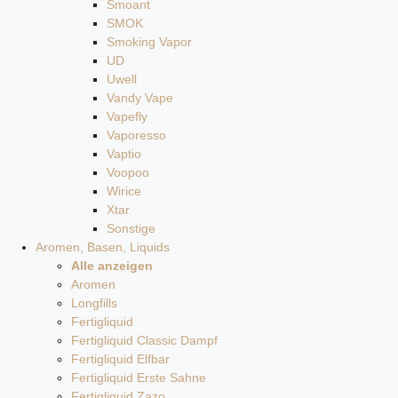
Smoant
SMOK
Smoking Vapor
UD
Uwell
Vandy Vape
Vapefly
Vaporesso
Vaptio
Voopoo
Wirice
Xtar
Sonstige
Aromen, Basen, Liquids
Alle anzeigen
Aromen
Longfills
Fertigliquid
Fertigliquid Classic Dampf
Fertigliquid Elfbar
Fertigliquid Erste Sahne
Fertigliquid Zazo