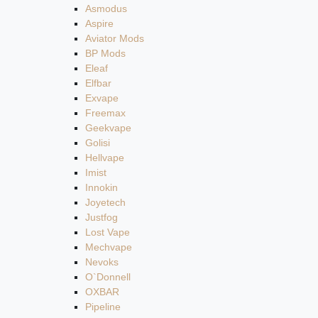
Asmodus
Aspire
Aviator Mods
BP Mods
Eleaf
Elfbar
Exvape
Freemax
Geekvape
Golisi
Hellvape
Imist
Innokin
Joyetech
Justfog
Lost Vape
Mechvape
Nevoks
O`Donnell
OXBAR
Pipeline