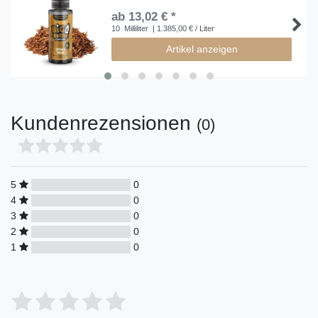
ab 13,02 € *
10
Milliliter
| 1.385,00 € / Liter
Artikel anzeigen
Kundenrezensionen
(0)
5
0
4
0
3
0
2
0
1
0
Bewertungssterne
1
2
3
4
5