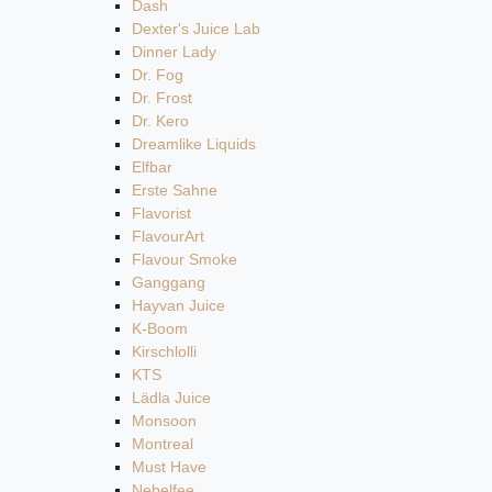
Dash
Dexter's Juice Lab
Dinner Lady
Dr. Fog
Dr. Frost
Dr. Kero
Dreamlike Liquids
Elfbar
Erste Sahne
Flavorist
FlavourArt
Flavour Smoke
Ganggang
Hayvan Juice
K-Boom
Kirschlolli
KTS
Lädla Juice
Monsoon
Montreal
Must Have
Nebelfee