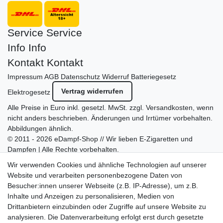
Service
Service
Info
Info
Kontakt
Kontakt
Impressum
AGB
Datenschutz
Widerruf
Batteriegesetz
Vertrag widerrufen
Elektrogesetz
Alle Preise in Euro inkl. gesetzl. MwSt. zzgl.
Versandkosten
, wenn
nicht anders beschrieben. Änderungen und Irrtümer vorbehalten.
Abbildungen ähnlich.
© 2011 - 2026 eDampf-Shop // Wir lieben E-Zigaretten und
Dampfen | Alle Rechte vorbehalten.
Besuchen Sie auch unseren
SURAO Krisenvorsorge Onlineshop
Wir verwenden Cookies und ähnliche Technologien auf unserer
mit vielen spannenden Artikeln.
Website und verarbeiten personenbezogene Daten von
Besucher:innen unserer Webseite (z.B. IP-Adresse), um z.B.
Bitte entschuldigen Sie, wenn wir telefonisch wegen hoher
Inhalte und Anzeigen zu personalisieren, Medien von
betrieblicher Auslastung nicht erreichbar sein sollten.
Drittanbietern einzubinden oder Zugriffe auf unsere Website zu
Schreiben Sie uns gerne eine E-Mail mit Ihrer Telefonnummer
analysieren. Die Datenverarbeitung erfolgt erst durch gesetzte
und der Bitte um Rückruf.