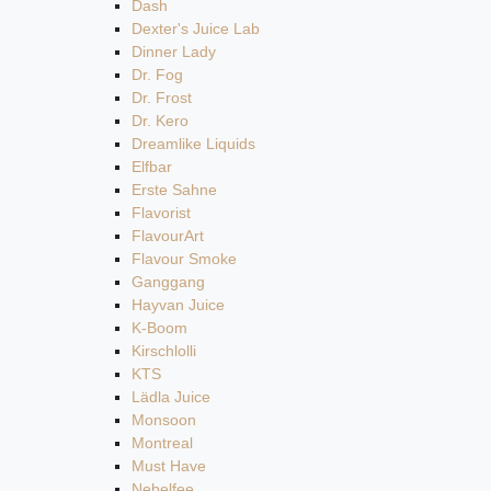
Dash
Dexter's Juice Lab
Dinner Lady
Dr. Fog
Dr. Frost
Dr. Kero
Dreamlike Liquids
Elfbar
Erste Sahne
Flavorist
FlavourArt
Flavour Smoke
Ganggang
Hayvan Juice
K-Boom
Kirschlolli
KTS
Lädla Juice
Monsoon
Montreal
Must Have
Nebelfee