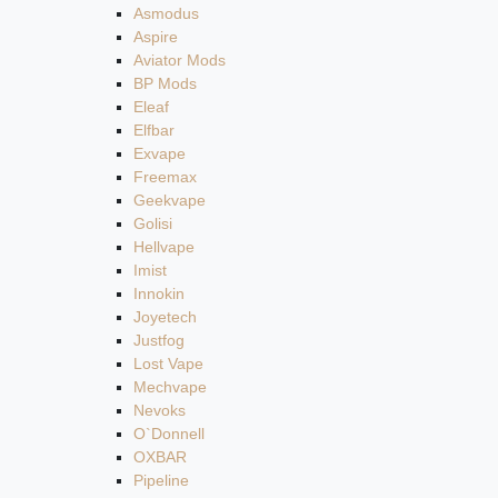
Asmodus
Aspire
Aviator Mods
BP Mods
Eleaf
Elfbar
Exvape
Freemax
Geekvape
Golisi
Hellvape
Imist
Innokin
Joyetech
Justfog
Lost Vape
Mechvape
Nevoks
O`Donnell
OXBAR
Pipeline