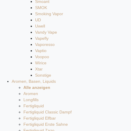
Smoant
SMOK
Smoking Vapor
UD
Uwell
Vandy Vape
Vapefly
Vaporesso
Vaptio
Voopoo
Wirice
Xtar
Sonstige
Aromen, Basen, Liquids
Alle anzeigen
Aromen
Longfills
Fertigliquid
Fertigliquid Classic Dampf
Fertigliquid Elfbar
Fertigliquid Erste Sahne
Fertigliquid Zazo