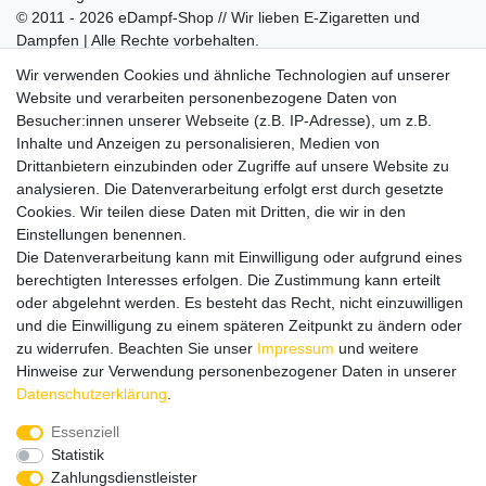
© 2011 - 2026 eDampf-Shop // Wir lieben E-Zigaretten und
Dampfen | Alle Rechte vorbehalten.
Besuchen Sie auch unseren
SURAO Krisenvorsorge Onlineshop
Wir verwenden Cookies und ähnliche Technologien auf unserer
mit vielen spannenden Artikeln.
Website und verarbeiten personenbezogene Daten von
Besucher:innen unserer Webseite (z.B. IP-Adresse), um z.B.
Bitte entschuldigen Sie, wenn wir telefonisch wegen hoher
Inhalte und Anzeigen zu personalisieren, Medien von
betrieblicher Auslastung nicht erreichbar sein sollten.
Drittanbietern einzubinden oder Zugriffe auf unsere Website zu
Schreiben Sie uns gerne eine E-Mail mit Ihrer Telefonnummer
analysieren. Die Datenverarbeitung erfolgt erst durch gesetzte
und der Bitte um Rückruf.
Cookies. Wir teilen diese Daten mit Dritten, die wir in den
Wir rufen Sie schnellstmöglich zurück.
Einstellungen benennen.
Die Datenverarbeitung kann mit Einwilligung oder aufgrund eines
Wir versenden in die folgenden Länder
berechtigten Interesses erfolgen. Die Zustimmung kann erteilt
oder abgelehnt werden. Es besteht das Recht, nicht einzuwilligen
und die Einwilligung zu einem späteren Zeitpunkt zu ändern oder
Versandkostenfrei (DE) ab 69 €
zu widerrufen. Beachten Sie unser
Impressum
und weitere
Hinweise zur Verwendung personenbezogener Daten in unserer
Daten­schutz­erklärung
.
Essenziell
Statistik
Zahlungsdienstleister