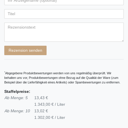
Ihr
Platzhalter
5
5
5
5
5
Anzeigename
Bewertungssternen
Bewertungssternen
Bewertungssternen
Bewertungssternen
Bewertungssternen
(optional)
Titel
Rezensionstext
Rezension senden
*
Abgegebene Produktbewertungen werden von uns regelmäßig überprüft. Wir
behalten uns vor, Produktbewertungen ohne Bezug auf die Qualität der Ware (zum
Beispiel über die Lieferfähigkeit eines Artikels) oder Spambewertungen zu entfernen.
Staffelpreise:
Ab Menge: 5
13,43 €
1.343,00 € / Liter
Ab Menge: 10
13,02 €
1.302,00 € / Liter