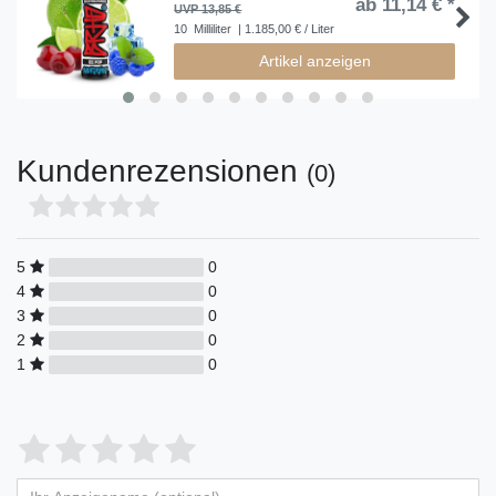
ab 11,14 € *
UVP 13,85 €
10
Milliliter
| 1.185,00 € / Liter
Artikel anzeigen
Kundenrezensionen
(0)
5
0
4
0
3
0
2
0
1
0
Bewertungssterne
1
2
3
4
5
von
von
von
von
von