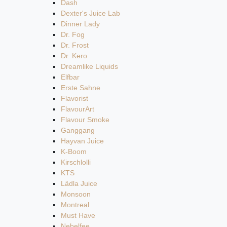
Dash
Dexter's Juice Lab
Dinner Lady
Dr. Fog
Dr. Frost
Dr. Kero
Dreamlike Liquids
Elfbar
Erste Sahne
Flavorist
FlavourArt
Flavour Smoke
Ganggang
Hayvan Juice
K-Boom
Kirschlolli
KTS
Lädla Juice
Monsoon
Montreal
Must Have
Nebelfee