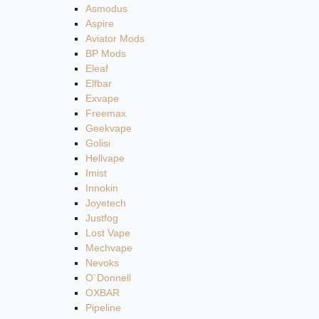
Asmodus
Aspire
Aviator Mods
BP Mods
Eleaf
Elfbar
Exvape
Freemax
Geekvape
Golisi
Hellvape
Imist
Innokin
Joyetech
Justfog
Lost Vape
Mechvape
Nevoks
O`Donnell
OXBAR
Pipeline