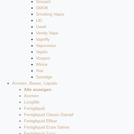
Smoant
SMOK
Smoking Vapor
UD
Uwell
Vandy Vape
Vapefly
Vaporesso
Vaptio
Voopoo
Wirice
Xtar
Sonstige
Aromen, Basen, Liquids
Alle anzeigen
Aromen
Longfills
Fertigliquid
Fertigliquid Classic Dampf
Fertigliquid Elfbar
Fertigliquid Erste Sahne
Fertigliquid Zazo