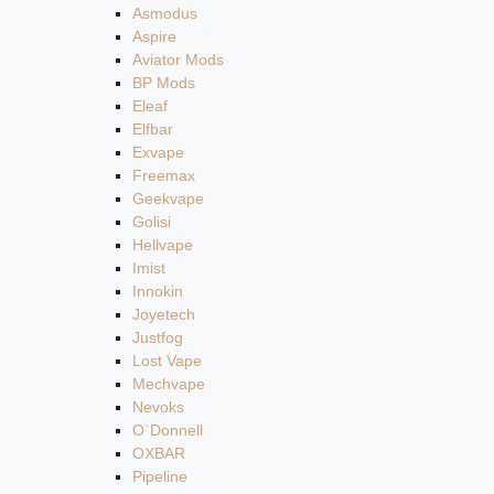
Asmodus
Aspire
Aviator Mods
BP Mods
Eleaf
Elfbar
Exvape
Freemax
Geekvape
Golisi
Hellvape
Imist
Innokin
Joyetech
Justfog
Lost Vape
Mechvape
Nevoks
O`Donnell
OXBAR
Pipeline