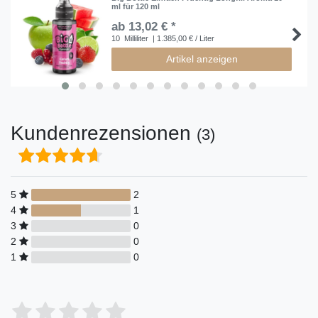
ml für 120 ml
ab 13,02 € *
10
Milliliter
| 1.385,00 € / Liter
Artikel anzeigen
Kundenrezensionen
(3)
5
2
4
1
3
0
2
0
1
0
Bewertungssterne
1
2
3
4
5