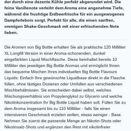
der durch eine dezente Kühle perfekt abgerundet wird. Die
feine Vanillenote verleiht dem Aroma eine angenehme Tiefe,
während die fruchtige Erdbeerfrische für ein ausgewogenes
Dampferlebnis sorgt. Perfekt für alle, die einen sanften,
cremigen Shake-Geschmack mit einer erfrischenden Note
lieben.
Die Aromen von Big Bottle erhalten Sie als praktische 120 Milliliter
XL Longfill Version in einer Aroma-schonenden, dunkel
eingefärbten Liquid Mischflasche. Diese beinhaltet bereits 10
Milliliter des jeweiligen Big Bottle Aromas und ermöglicht Ihnen
das bequeme Mischen Ihres individuellen Big Bottle Flavours
Liquids: Einfach Ihre gewünschte Liquidbase direkt in die Flasche
füllen, ohne lästiges Dosieren oder Umfüllen aus verschiedenen
Mischbehältnissen. Sie entscheiden dabei selbst, welches
Mischungsverhältnis von Propylenglykol zu Glycerin und welche
Nikotinkonzentration Ihr Big Bottle Liquid haben soll. Füllen Sie zu
dem Aroma insgesamt bis zu 110 Milliliter - falls Sie einen
intensiveren Geschmack erzielen wollen, etwas weniger - Base.
Nehmen Sie zuerst die passende Menge an Nikotin-Shots oder
Nikotinsalz-Shots und ergänzen den Rest mit nikotinfreier