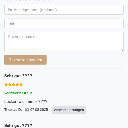
von
von
von
von
von
Ihr
Platzhalter
5
5
5
5
5
Anzeigename
Bewertungssternen
Bewertungssternen
Bewertungssternen
Bewertungssternen
Bewertungssternen
(optional)
Titel
Rezensionstext
Rezension senden
Sehr gut ????
Verifizierter Kauf
Lecker, wie immer ????
Thomas D.
07.08.2025
Antwort hinzufügen
Sehr gut ????