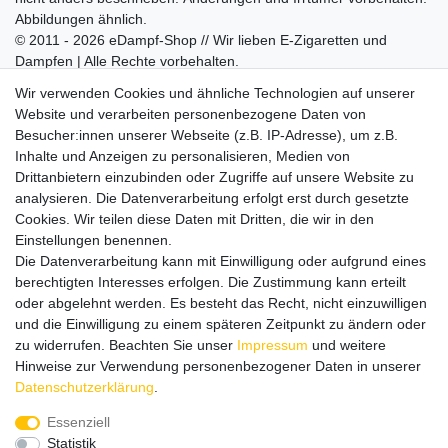
Abbildungen ähnlich.
© 2011 - 2026 eDampf-Shop // Wir lieben E-Zigaretten und
Dampfen | Alle Rechte vorbehalten.
Besuchen Sie auch unseren
SURAO Krisenvorsorge Onlineshop
Wir verwenden Cookies und ähnliche Technologien auf unserer
mit vielen spannenden Artikeln.
Website und verarbeiten personenbezogene Daten von
Besucher:innen unserer Webseite (z.B. IP-Adresse), um z.B.
Bitte entschuldigen Sie, wenn wir telefonisch wegen hoher
Inhalte und Anzeigen zu personalisieren, Medien von
betrieblicher Auslastung nicht erreichbar sein sollten.
Drittanbietern einzubinden oder Zugriffe auf unsere Website zu
Schreiben Sie uns gerne eine E-Mail mit Ihrer Telefonnummer
analysieren. Die Datenverarbeitung erfolgt erst durch gesetzte
und der Bitte um Rückruf.
Cookies. Wir teilen diese Daten mit Dritten, die wir in den
Wir rufen Sie schnellstmöglich zurück.
Einstellungen benennen.
Die Datenverarbeitung kann mit Einwilligung oder aufgrund eines
Wir versenden in die folgenden Länder
berechtigten Interesses erfolgen. Die Zustimmung kann erteilt
oder abgelehnt werden. Es besteht das Recht, nicht einzuwilligen
und die Einwilligung zu einem späteren Zeitpunkt zu ändern oder
Versandkostenfrei (DE) ab 69 €
zu widerrufen. Beachten Sie unser
Impressum
und weitere
Hinweise zur Verwendung personenbezogener Daten in unserer
Daten­schutz­erklärung
.
Essenziell
Statistik