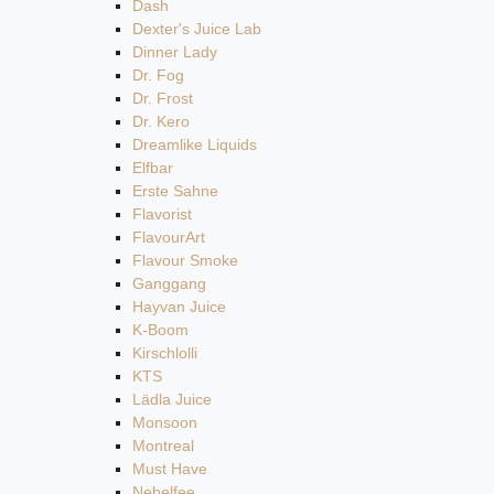
Dash
Dexter's Juice Lab
Dinner Lady
Dr. Fog
Dr. Frost
Dr. Kero
Dreamlike Liquids
Elfbar
Erste Sahne
Flavorist
FlavourArt
Flavour Smoke
Ganggang
Hayvan Juice
K-Boom
Kirschlolli
KTS
Lädla Juice
Monsoon
Montreal
Must Have
Nebelfee