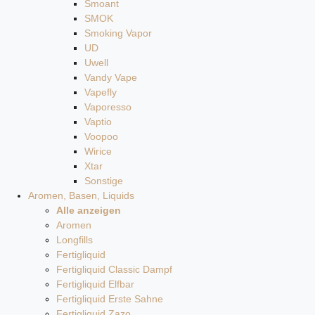
Smoant
SMOK
Smoking Vapor
UD
Uwell
Vandy Vape
Vapefly
Vaporesso
Vaptio
Voopoo
Wirice
Xtar
Sonstige
Aromen, Basen, Liquids
Alle anzeigen
Aromen
Longfills
Fertigliquid
Fertigliquid Classic Dampf
Fertigliquid Elfbar
Fertigliquid Erste Sahne
Fertigliquid Zazo