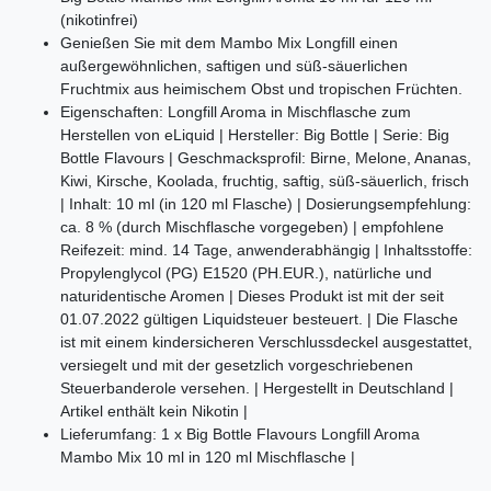
(nikotinfrei)
Genießen Sie mit dem Mambo Mix Longfill einen
außergewöhnlichen, saftigen und süß-säuerlichen
Fruchtmix aus heimischem Obst und tropischen Früchten.
Eigenschaften: Longfill Aroma in Mischflasche zum
Herstellen von eLiquid | Hersteller: Big Bottle | Serie: Big
Bottle Flavours | Geschmacksprofil: Birne, Melone, Ananas,
Kiwi, Kirsche, Koolada, fruchtig, saftig, süß-säuerlich, frisch
| Inhalt: 10 ml (in 120 ml Flasche) | Dosierungsempfehlung:
ca. 8 % (durch Mischflasche vorgegeben) | empfohlene
Reifezeit: mind. 14 Tage, anwenderabhängig | Inhaltsstoffe:
Propylenglycol (PG) E1520 (PH.EUR.), natürliche und
naturidentische Aromen | Dieses Produkt ist mit der seit
01.07.2022 gültigen Liquidsteuer besteuert. | Die Flasche
ist mit einem kindersicheren Verschlussdeckel ausgestattet,
versiegelt und mit der gesetzlich vorgeschriebenen
Steuerbanderole versehen. | Hergestellt in Deutschland |
Artikel enthält kein Nikotin |
Lieferumfang: 1 x Big Bottle Flavours Longfill Aroma
Mambo Mix 10 ml in 120 ml Mischflasche |