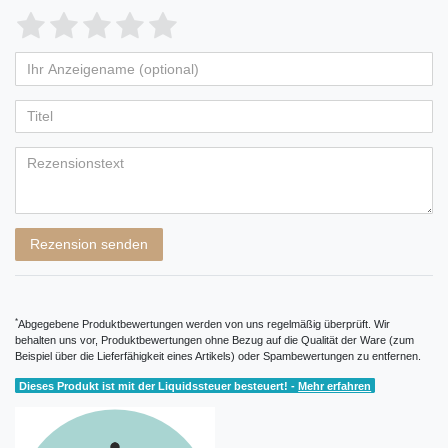
Bewertungssterne
1
2
3
4
5
von
von
von
von
von
Ihr
Platzhalter
5
5
5
5
5
Anzeigename
Bewertungssternen
Bewertungssternen
Bewertungssternen
Bewertungssternen
Bewertungssternen
(optional)
Titel
Rezensionstext
Rezension senden
*
Abgegebene Produktbewertungen werden von uns regelmäßig überprüft. Wir
behalten uns vor, Produktbewertungen ohne Bezug auf die Qualität der Ware (zum
Beispiel über die Lieferfähigkeit eines Artikels) oder Spambewertungen zu entfernen.
Dieses Produkt ist mit der Liquidssteuer besteuert! -
Mehr erfahren