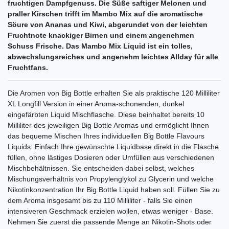
fruchtigen Dampfgenuss. Die Süße saftiger Melonen und
praller Kirschen trifft im Mambo Mix auf die aromatische
Söure von Ananas und Kiwi, abgerundet von der leichten
Fruchtnote knackiger Birnen und einem angenehmen
Schuss Frische. Das Mambo Mix Liquid ist ein tolles,
abwechslungsreiches und angenehm leichtes Allday für alle
Fruchtfans.
Die Aromen von Big Bottle erhalten Sie als praktische 120 Milliliter
XL Longfill Version in einer Aroma-schonenden, dunkel
eingefärbten Liquid Mischflasche. Diese beinhaltet bereits 10
Milliliter des jeweiligen Big Bottle Aromas und ermöglicht Ihnen
das bequeme Mischen Ihres individuellen Big Bottle Flavours
Liquids: Einfach Ihre gewünschte Liquidbase direkt in die Flasche
füllen, ohne lästiges Dosieren oder Umfüllen aus verschiedenen
Mischbehältnissen. Sie entscheiden dabei selbst, welches
Mischungsverhältnis von Propylenglykol zu Glycerin und welche
Nikotinkonzentration Ihr Big Bottle Liquid haben soll. Füllen Sie zu
dem Aroma insgesamt bis zu 110 Milliliter - falls Sie einen
intensiveren Geschmack erzielen wollen, etwas weniger - Base.
Nehmen Sie zuerst die passende Menge an Nikotin-Shots oder