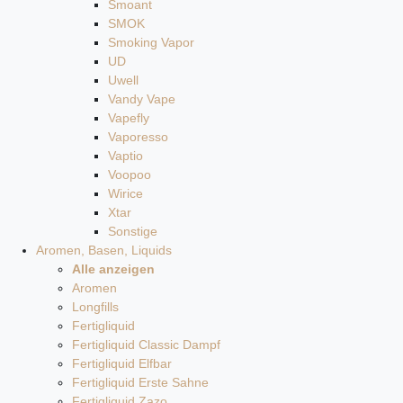
Smoant
SMOK
Smoking Vapor
UD
Uwell
Vandy Vape
Vapefly
Vaporesso
Vaptio
Voopoo
Wirice
Xtar
Sonstige
Aromen, Basen, Liquids
Alle anzeigen
Aromen
Longfills
Fertigliquid
Fertigliquid Classic Dampf
Fertigliquid Elfbar
Fertigliquid Erste Sahne
Fertigliquid Zazo