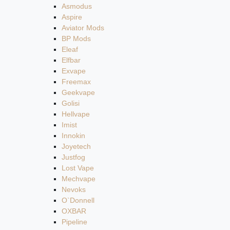
Asmodus
Aspire
Aviator Mods
BP Mods
Eleaf
Elfbar
Exvape
Freemax
Geekvape
Golisi
Hellvape
Imist
Innokin
Joyetech
Justfog
Lost Vape
Mechvape
Nevoks
O`Donnell
OXBAR
Pipeline