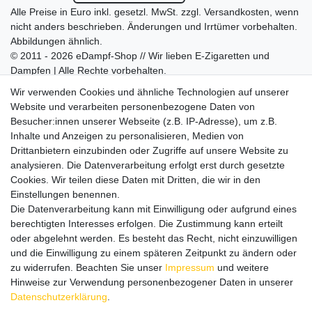
Alle Preise in Euro inkl. gesetzl. MwSt. zzgl.
Versandkosten
, wenn
nicht anders beschrieben. Änderungen und Irrtümer vorbehalten.
Abbildungen ähnlich.
© 2011 - 2026 eDampf-Shop // Wir lieben E-Zigaretten und
Dampfen | Alle Rechte vorbehalten.
Besuchen Sie auch unseren
SURAO Krisenvorsorge Onlineshop
Wir verwenden Cookies und ähnliche Technologien auf unserer
mit vielen spannenden Artikeln.
Website und verarbeiten personenbezogene Daten von
Besucher:innen unserer Webseite (z.B. IP-Adresse), um z.B.
Bitte entschuldigen Sie, wenn wir telefonisch wegen hoher
Inhalte und Anzeigen zu personalisieren, Medien von
betrieblicher Auslastung nicht erreichbar sein sollten.
Drittanbietern einzubinden oder Zugriffe auf unsere Website zu
Schreiben Sie uns gerne eine E-Mail mit Ihrer Telefonnummer
analysieren. Die Datenverarbeitung erfolgt erst durch gesetzte
und der Bitte um Rückruf.
Cookies. Wir teilen diese Daten mit Dritten, die wir in den
Wir rufen Sie schnellstmöglich zurück.
Einstellungen benennen.
Die Datenverarbeitung kann mit Einwilligung oder aufgrund eines
Wir versenden in die folgenden Länder
berechtigten Interesses erfolgen. Die Zustimmung kann erteilt
oder abgelehnt werden. Es besteht das Recht, nicht einzuwilligen
und die Einwilligung zu einem späteren Zeitpunkt zu ändern oder
Versandkostenfrei (DE) ab 69 €
zu widerrufen. Beachten Sie unser
Impressum
und weitere
Hinweise zur Verwendung personenbezogener Daten in unserer
Daten­schutz­erklärung
.