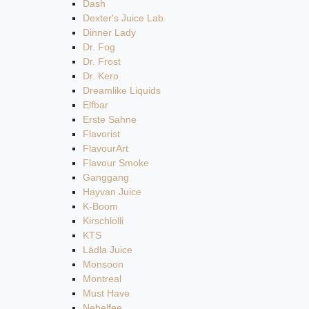
Dash
Dexter's Juice Lab
Dinner Lady
Dr. Fog
Dr. Frost
Dr. Kero
Dreamlike Liquids
Elfbar
Erste Sahne
Flavorist
FlavourArt
Flavour Smoke
Ganggang
Hayvan Juice
K-Boom
Kirschlolli
KTS
Lädla Juice
Monsoon
Montreal
Must Have
Nebelfee