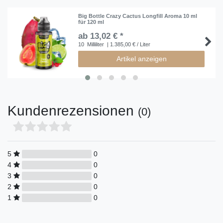
Big Bottle Crazy Cactus Longfill Aroma 10 ml
für 120 ml
ab 13,02 € *
10
Milliliter
| 1.385,00 € / Liter
Artikel anzeigen
Kundenrezensionen
(0)
5
0
4
0
3
0
2
0
1
0