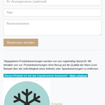
von
von
von
von
von
Ihr
Platzhalter
5
5
5
5
5
Anzeigename
Bewertungssternen
Bewertungssternen
Bewertungssternen
Bewertungssternen
Bewertungssternen
(optional)
Titel
Rezensionstext
Rezension senden
*
Abgegebene Produktbewertungen werden von uns regelmäßig überprüft. Wir
behalten uns vor, Produktbewertungen ohne Bezug auf die Qualität der Ware (zum
Beispiel über die Lieferfähigkeit eines Artikels) oder Spambewertungen zu entfernen.
Dieses Produkt ist mit der Liquidssteuer besteuert! -
Mehr erfahren
Frische