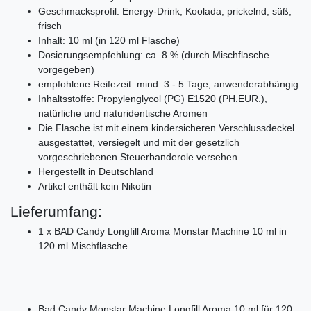
Geschmacksprofil: Energy-Drink, Koolada, prickelnd, süß,
frisch
Inhalt: 10 ml (in 120 ml Flasche)
Dosierungsempfehlung: ca. 8 % (durch Mischflasche
vorgegeben)
empfohlene Reifezeit: mind. 3 - 5 Tage, anwenderabhängig
Inhaltsstoffe: Propylenglycol (PG) E1520 (PH.EUR.),
natürliche und naturidentische Aromen
Die Flasche ist mit einem kindersicheren Verschlussdeckel
ausgestattet, versiegelt und mit der gesetzlich
vorgeschriebenen Steuerbanderole versehen.
Hergestellt in Deutschland
Artikel enthält kein Nikotin
Lieferumfang:
1 x BAD Candy Longfill Aroma Monstar Machine 10 ml in
120 ml Mischflasche
Bad Candy Monstar Machine Longfill Aroma 10 ml für 120