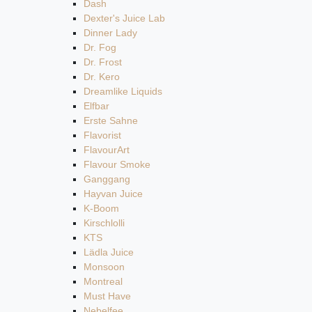
Dash
Dexter's Juice Lab
Dinner Lady
Dr. Fog
Dr. Frost
Dr. Kero
Dreamlike Liquids
Elfbar
Erste Sahne
Flavorist
FlavourArt
Flavour Smoke
Ganggang
Hayvan Juice
K-Boom
Kirschlolli
KTS
Lädla Juice
Monsoon
Montreal
Must Have
Nebelfee