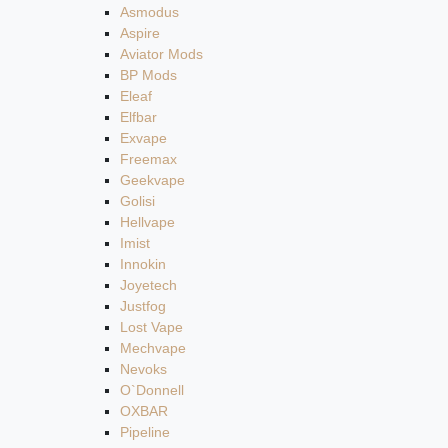
Asmodus
Aspire
Aviator Mods
BP Mods
Eleaf
Elfbar
Exvape
Freemax
Geekvape
Golisi
Hellvape
Imist
Innokin
Joyetech
Justfog
Lost Vape
Mechvape
Nevoks
O`Donnell
OXBAR
Pipeline