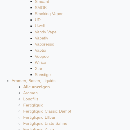
Smoant
SMOK
Smoking Vapor
UD
Uwell
Vandy Vape
Vapefly
Vaporesso
Vaptio
Voopoo
Wirice
Xtar
Sonstige
Aromen, Basen, Liquids
Alle anzeigen
Aromen
Longfills
Fertigliquid
Fertigliquid Classic Dampf
Fertigliquid Elfbar
Fertigliquid Erste Sahne
Fertigliquid Zazo