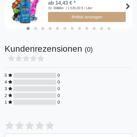
ab 14,43 € *
10
Milliliter
| 1.535,00 € / Liter
Artikel anzeigen
Kundenrezensionen
(0)
5
0
4
0
3
0
2
0
1
0
Bewertungssterne
1
2
3
4
5