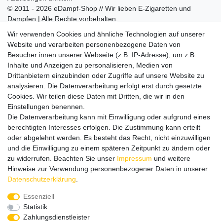
© 2011 - 2026 eDampf-Shop // Wir lieben E-Zigaretten und
Dampfen | Alle Rechte vorbehalten.
Besuchen Sie auch unseren
SURAO Krisenvorsorge Onlineshop
Wir verwenden Cookies und ähnliche Technologien auf unserer
mit vielen spannenden Artikeln.
Website und verarbeiten personenbezogene Daten von
Besucher:innen unserer Webseite (z.B. IP-Adresse), um z.B.
Bitte entschuldigen Sie, wenn wir telefonisch wegen hoher
Inhalte und Anzeigen zu personalisieren, Medien von
betrieblicher Auslastung nicht erreichbar sein sollten.
Drittanbietern einzubinden oder Zugriffe auf unsere Website zu
Schreiben Sie uns gerne eine E-Mail mit Ihrer Telefonnummer
analysieren. Die Datenverarbeitung erfolgt erst durch gesetzte
und der Bitte um Rückruf.
Cookies. Wir teilen diese Daten mit Dritten, die wir in den
Wir rufen Sie schnellstmöglich zurück.
Einstellungen benennen.
Die Datenverarbeitung kann mit Einwilligung oder aufgrund eines
Wir versenden in die folgenden Länder
berechtigten Interesses erfolgen. Die Zustimmung kann erteilt
oder abgelehnt werden. Es besteht das Recht, nicht einzuwilligen
und die Einwilligung zu einem späteren Zeitpunkt zu ändern oder
Versandkostenfrei (DE) ab 69 €
zu widerrufen. Beachten Sie unser
Impressum
und weitere
Hinweise zur Verwendung personenbezogener Daten in unserer
Daten­schutz­erklärung
.
Essenziell
Statistik
Zahlungsdienstleister