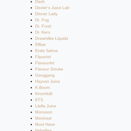
Dash
Dexter's Juice Lab
Dinner Lady
Dr. Fog
Dr. Frost
Dr. Kero
Dreamlike Liquids
Elfbar
Erste Sahne
Flavorist
FlavourArt
Flavour Smoke
Ganggang
Hayvan Juice
K-Boom
Kirschlolli
KTS
Lädla Juice
Monsoon
Montreal
Must Have
Nebelfee