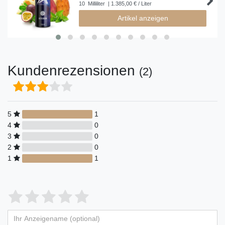
10
Milliliter
| 1.385,00 € / Liter
Artikel anzeigen
Kundenrezensionen
(2)
5
1
4
0
3
0
2
0
1
1
Bewertungssterne
1
2
3
4
5
von
von
von
von
von