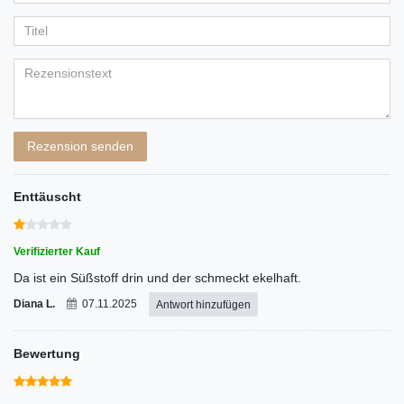
Ihr
Platzhalter
5
5
5
5
5
Anzeigename
Bewertungssternen
Bewertungssternen
Bewertungssternen
Bewertungssternen
Bewertungssternen
(optional)
Titel
Rezensionstext
Rezension senden
Enttäuscht
Verifizierter Kauf
Da ist ein Süßstoff drin und der schmeckt ekelhaft.
Diana L.
07.11.2025
Antwort hinzufügen
Bewertung