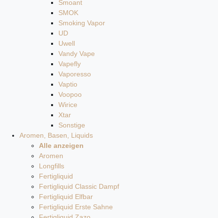
Smoant
SMOK
Smoking Vapor
UD
Uwell
Vandy Vape
Vapefly
Vaporesso
Vaptio
Voopoo
Wirice
Xtar
Sonstige
Aromen, Basen, Liquids
Alle anzeigen
Aromen
Longfills
Fertigliquid
Fertigliquid Classic Dampf
Fertigliquid Elfbar
Fertigliquid Erste Sahne
Fertigliquid Zazo