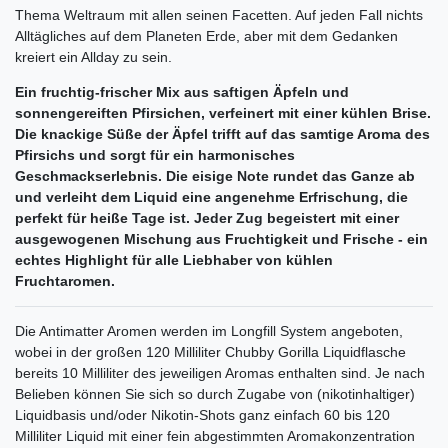
Thema Weltraum mit allen seinen Facetten. Auf jeden Fall nichts
Alltägliches auf dem Planeten Erde, aber mit dem Gedanken
kreiert ein Allday zu sein.
Ein fruchtig-frischer Mix aus saftigen Äpfeln und
sonnengereiften Pfirsichen, verfeinert mit einer kühlen Brise.
Die knackige Süße der Äpfel trifft auf das samtige Aroma des
Pfirsichs und sorgt für ein harmonisches
Geschmackserlebnis. Die eisige Note rundet das Ganze ab
und verleiht dem Liquid eine angenehme Erfrischung, die
perfekt für heiße Tage ist. Jeder Zug begeistert mit einer
ausgewogenen Mischung aus Fruchtigkeit und Frische - ein
echtes Highlight für alle Liebhaber von kühlen
Fruchtaromen.
Die Antimatter Aromen werden im Longfill System angeboten,
wobei in der großen 120 Milliliter Chubby Gorilla Liquidflasche
bereits 10 Milliliter des jeweiligen Aromas enthalten sind. Je nach
Belieben können Sie sich so durch Zugabe von (nikotinhaltiger)
Liquidbasis und/oder Nikotin-Shots ganz einfach 60 bis 120
Milliliter Liquid mit einer fein abgestimmten Aromakonzentration