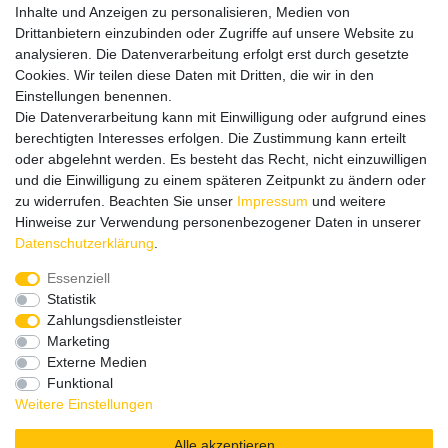
Inhalte und Anzeigen zu personalisieren, Medien von
betrieblicher Auslastung nicht erreichbar sein sollten.
Drittanbietern einzubinden oder Zugriffe auf unsere Website zu
Schreiben Sie uns gerne eine E-Mail mit Ihrer Telefonnummer
analysieren. Die Datenverarbeitung erfolgt erst durch gesetzte
und der Bitte um Rückruf.
Cookies. Wir teilen diese Daten mit Dritten, die wir in den
Wir rufen Sie schnellstmöglich zurück.
Einstellungen benennen.
Die Datenverarbeitung kann mit Einwilligung oder aufgrund eines
Wir versenden in die folgenden Länder
berechtigten Interesses erfolgen. Die Zustimmung kann erteilt
oder abgelehnt werden. Es besteht das Recht, nicht einzuwilligen
und die Einwilligung zu einem späteren Zeitpunkt zu ändern oder
Versandkostenfrei (DE) ab 69 €
zu widerrufen. Beachten Sie unser
Impressum
und weitere
Hinweise zur Verwendung personenbezogener Daten in unserer
Daten­schutz­erklärung
.
Essenziell
Statistik
Zahlungsdienstleister
Marketing
Externe Medien
Funktional
Weitere Einstellungen
Alle akzeptieren