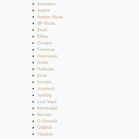
Asmodus
Aspire
Aviator Mods
BP Mods
Eleaf
Elfbar
Exvape
Freemax
Geekvape
Golisi
Hellvape
Imist
Innokin
Joyetech
Justfog
Lost Vape
Mechvape
Nevoks
O`Donnell
OXBAR
Pipeline