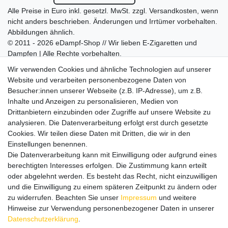
Alle Preise in Euro inkl. gesetzl. MwSt. zzgl.
Versandkosten
, wenn
nicht anders beschrieben. Änderungen und Irrtümer vorbehalten.
Abbildungen ähnlich.
© 2011 - 2026 eDampf-Shop // Wir lieben E-Zigaretten und
Dampfen | Alle Rechte vorbehalten.
Besuchen Sie auch unseren
SURAO Krisenvorsorge Onlineshop
Wir verwenden Cookies und ähnliche Technologien auf unserer
mit vielen spannenden Artikeln.
Website und verarbeiten personenbezogene Daten von
Besucher:innen unserer Webseite (z.B. IP-Adresse), um z.B.
Bitte entschuldigen Sie, wenn wir telefonisch wegen hoher
Inhalte und Anzeigen zu personalisieren, Medien von
betrieblicher Auslastung nicht erreichbar sein sollten.
Drittanbietern einzubinden oder Zugriffe auf unsere Website zu
Schreiben Sie uns gerne eine E-Mail mit Ihrer Telefonnummer
analysieren. Die Datenverarbeitung erfolgt erst durch gesetzte
und der Bitte um Rückruf.
Cookies. Wir teilen diese Daten mit Dritten, die wir in den
Wir rufen Sie schnellstmöglich zurück.
Einstellungen benennen.
Die Datenverarbeitung kann mit Einwilligung oder aufgrund eines
Wir versenden in die folgenden Länder
berechtigten Interesses erfolgen. Die Zustimmung kann erteilt
oder abgelehnt werden. Es besteht das Recht, nicht einzuwilligen
und die Einwilligung zu einem späteren Zeitpunkt zu ändern oder
Versandkostenfrei (DE) ab 69 €
zu widerrufen. Beachten Sie unser
Impressum
und weitere
Hinweise zur Verwendung personenbezogener Daten in unserer
Daten­schutz­erklärung
.