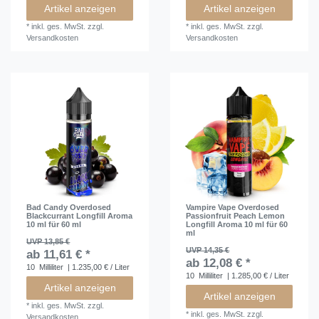
Artikel anzeigen
Artikel anzeigen
*
inkl. ges. MwSt.
zzgl.
*
inkl. ges. MwSt.
zzgl.
Versandkosten
Versandkosten
Bad Candy Overdosed
Vampire Vape Overdosed
Blackcurrant Longfill Aroma
Passionfruit Peach Lemon
10 ml für 60 ml
Longfill Aroma 10 ml für 60
ml
UVP 13,85 €
UVP 14,35 €
ab 11,61 € *
ab 12,08 € *
10
Milliliter
| 1.235,00 € / Liter
10
Milliliter
| 1.285,00 € / Liter
Artikel anzeigen
Artikel anzeigen
*
inkl. ges. MwSt.
zzgl.
*
inkl. ges. MwSt.
zzgl.
Versandkosten