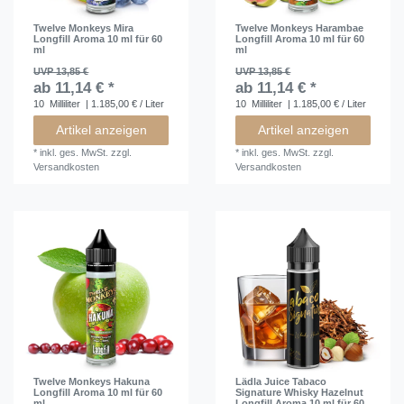
Twelve Monkeys Mira
Twelve Monkeys Harambae
Longfill Aroma 10 ml für 60
Longfill Aroma 10 ml für 60
ml
ml
UVP 13,85 €
UVP 13,85 €
ab 11,14 € *
ab 11,14 € *
10
Milliliter
| 1.185,00 € / Liter
10
Milliliter
| 1.185,00 € / Liter
Artikel anzeigen
Artikel anzeigen
*
inkl. ges. MwSt.
zzgl.
*
inkl. ges. MwSt.
zzgl.
Versandkosten
Versandkosten
Twelve Monkeys Hakuna
Lädla Juice Tabaco
Longfill Aroma 10 ml für 60
Signature Whisky Hazelnut
ml
Longfill Aroma 10 ml für 60