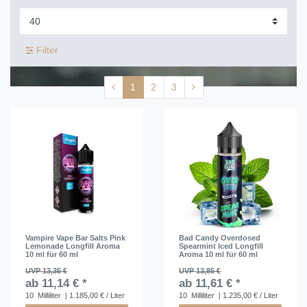
Filter
1
2
3
Vampire Vape Bar Salts Pink
Bad Candy Overdosed
Lemonade Longfill Aroma
Spearmint Iced Longfill
10 ml für 60 ml
Aroma 10 ml für 60 ml
UVP 13,35 €
UVP 13,85 €
ab 11,14 € *
ab 11,61 € *
10
Milliliter
| 1.185,00 € / Liter
10
Milliliter
| 1.235,00 € / Liter