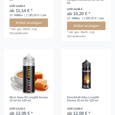
ml
UVP 13,85 €
UVP 12,85 €
ab 11,14 € *
ab 10,20 € *
10
Milliliter
| 1.185,00 € / Liter
10
Milliliter
| 1.085,00 € / Liter
Artikel anzeigen
Artikel anzeigen
*
inkl. ges. MwSt.
zzgl.
*
inkl. ges. MwSt.
zzgl.
Versandkosten
Versandkosten
Must Have M Longfill Aroma
Kirschlolli Kiba Longfill
10 ml für 120 ml
Aroma 10 ml für 120 ml
UVP 14,40 €
UVP 14,85 €
ab 12,08 € *
ab 12,08 € *