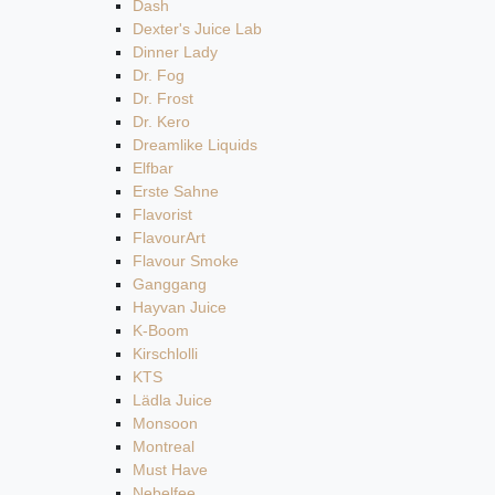
Dash
Dexter's Juice Lab
Dinner Lady
Dr. Fog
Dr. Frost
Dr. Kero
Dreamlike Liquids
Elfbar
Erste Sahne
Flavorist
FlavourArt
Flavour Smoke
Ganggang
Hayvan Juice
K-Boom
Kirschlolli
KTS
Lädla Juice
Monsoon
Montreal
Must Have
Nebelfee