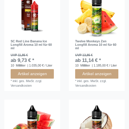
SC Red Line Banana Ice
Twelve Monkeys Zen
Longfill Aroma 10 ml für 60
Longfill Aroma 10 ml für 60
ml
ml
UVP 11,85 €
UVP 13,85 €
ab 9,73 € *
ab 11,14 € *
10
Milliliter
| 1.035,00 € / Liter
10
Milliliter
| 1.185,00 € / Liter
Artikel anzeigen
Artikel anzeigen
*
inkl. ges. MwSt.
zzgl.
*
inkl. ges. MwSt.
zzgl.
Versandkosten
Versandkosten