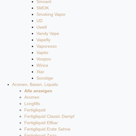
Smoant
SMOK
Smoking Vapor
UD
Uwell
Vandy Vape
Vapefly
Vaporesso
Vaptio
Voopoo
Wirice
Xtar
Sonstige
Aromen, Basen, Liquids
Alle anzeigen
Aromen
Longfills
Fertigliquid
Fertigliquid Classic Dampf
Fertigliquid Elfbar
Fertigliquid Erste Sahne
Fertigliquid Zazo