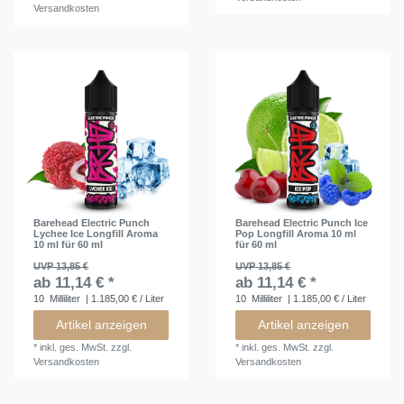
Versandkosten
Barehead Electric Punch
Barehead Electric Punch Ice
Lychee Ice Longfill Aroma
Pop Longfill Aroma 10 ml
10 ml für 60 ml
für 60 ml
UVP 13,85 €
UVP 13,85 €
ab 11,14 € *
ab 11,14 € *
10
Milliliter
| 1.185,00 € / Liter
10
Milliliter
| 1.185,00 € / Liter
Artikel anzeigen
Artikel anzeigen
*
inkl. ges. MwSt.
zzgl.
*
inkl. ges. MwSt.
zzgl.
Versandkosten
Versandkosten