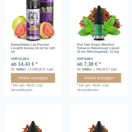
Dampfdidas Lila Popstar
Pod Salt Origin Menthol
Longfill Aroma 10 ml für 120
Tobacco Nikotinsalz Liquid
ml
10 ml
, Nikotingehalt: 11 mg
UVP 17,35 €
UVP 9,85 €
ab 14,43 € *
ab 7,38 € *
10
Milliliter
| 1.535,00 € / Liter
10
Milliliter
| 785,00 € / Liter
Artikel anzeigen
Artikel anzeigen
*
inkl. ges. MwSt.
zzgl.
*
inkl. ges. MwSt.
zzgl.
Versandkosten
Versandkosten