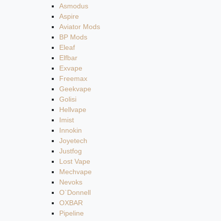
Asmodus
Aspire
Aviator Mods
BP Mods
Eleaf
Elfbar
Exvape
Freemax
Geekvape
Golisi
Hellvape
Imist
Innokin
Joyetech
Justfog
Lost Vape
Mechvape
Nevoks
O`Donnell
OXBAR
Pipeline